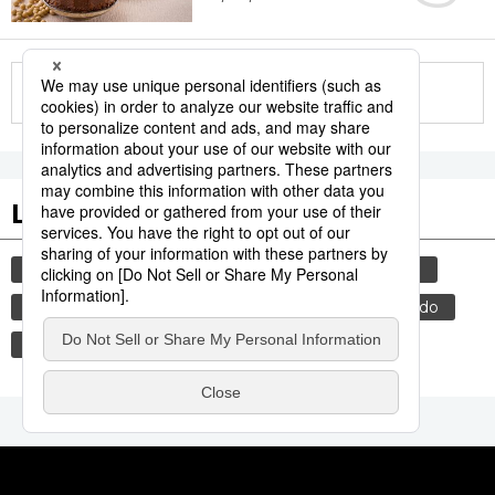
More in this series
Les tags populaires
gastronomie
culture
histoire
animal
bœuf
sexe
musique
femme
edo
shogun