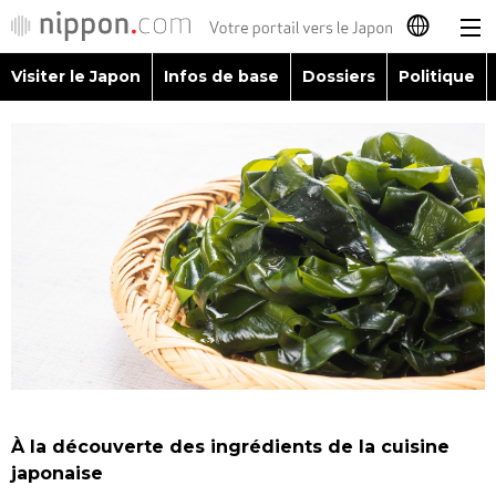
Visiter le Japon
Infos de base
Dossiers
Politique
日本語
English
简体字
Visiter le Japon
繁體字
Infos de base
Español
Dossiers
العربية
Politique
Русский
À la découverte des ingrédients de la cuisine
Économie
japonaise