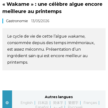
« Wakame » : une célèbre algue encore
Société
meilleure au printemps
Culture
Gastronomie
13/05/2026
Gastronomie
Le cycle de vie de cette l’algue
wakame
,
consommée depuis des temps immémoriaux,
Le japonais
est assez méconnu. Présentation d’un
ingrédient sain qui est encore meilleur au
En plus
printemps.
Données
official SNS
Séries
Autres langues
English
日本語
简体字
繁體字
Français
Personnages
Español
العربية
Русский