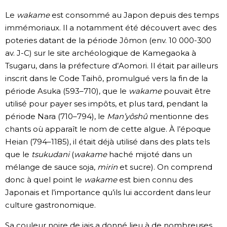
Le
wakame
est consommé au Japon depuis des temps
immémoriaux. Il a notamment été découvert avec des
poteries datant de la période Jômon (env. 10 000-300
av. J-C) sur le site archéologique de Kamegaoka à
Tsugaru, dans la préfecture d’Aomori. Il était par ailleurs
inscrit dans le Code Taihô, promulgué vers la fin de la
période Asuka (593–710), que le
wakame
pouvait être
utilisé pour payer ses impôts, et plus tard, pendant la
période Nara (710–794), le
Man’yôshû
mentionne des
chants où apparaît le nom de cette algue. À l’époque
Heian (794–1185), il était déjà utilisé dans des plats tels
que le
tsukudani
(
wakame
haché mijoté dans un
mélange de sauce soja,
mirin
et sucre). On comprend
donc à quel point le
wakame
est bien connu des
Japonais et l’importance qu’ils lui accordent dans leur
culture gastronomique.
Sa couleur noire de jais a donné lieu à de nombreuses