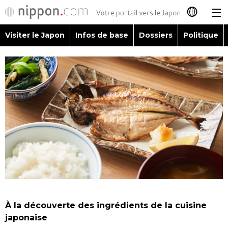
Visiter le Japon
Infos de base
Dossiers
Politique
日本語
English
简体字
Visiter le Japon
繁體字
Infos de base
Español
Dossiers
العربية
Politique
Русский
À la découverte des ingrédients de la cuisine
Économie
japonaise