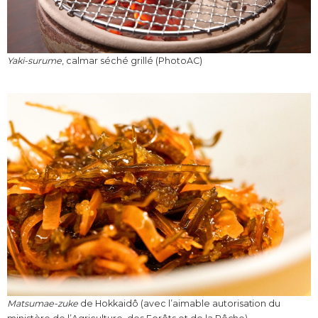
Yaki-surume
, calmar séché grillé (PhotoAC)
Matsumae-zuke
de Hokkaidô (avec l’aimable autorisation du