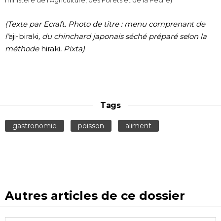
ministère de l’Agriculture, des Forêts et de la Pêche)
(Texte par Ecraft. Photo de titre : menu comprenant de
l’
aji-biraki
, du chinchard japonais séché préparé selon la
méthode
hiraki
. Pixta)
Tags
gastronomie
poisson
aliment
Autres articles de ce dossier