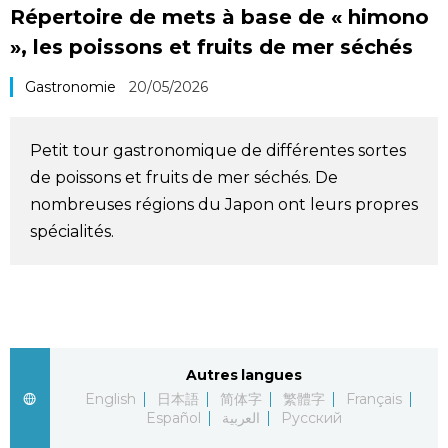
Répertoire de mets à base de « himono
Société
», les poissons et fruits de mer séchés
Culture
Gastronomie
20/05/2026
Gastronomie
Petit tour gastronomique de différentes sortes
de poissons et fruits de mer séchés. De
Le japonais
nombreuses régions du Japon ont leurs propres
spécialités.
En plus
Données
official SNS
Séries
Autres langues
English
日本語
简体字
繁體字
Français
Español
العربية
Русский
Personnages