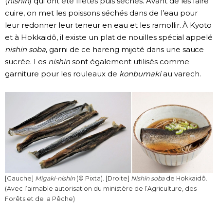
(
nishin
) qui ont été filetés puis séchés. Avant de les faire
cuire, on met les poissons séchés dans de l’eau pour
leur redonner leur teneur en eau et les ramollir. À Kyoto
et à Hokkaidô, il existe un plat de nouilles spécial appelé
nishin soba
, garni de ce hareng mijoté dans une sauce
sucrée. Les
nishin
sont également utilisés comme
garniture pour les rouleaux de
konbumaki
au varech.
[Gauche]
Migaki-nishin
(© Pixta). [Droite]
Nishin soba
de Hokkaidô.
(Avec l’aimable autorisation du ministère de l’Agriculture, des
Forêts et de la Pêche)