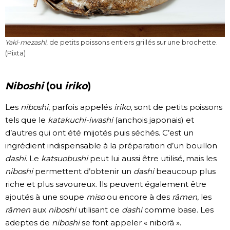
Yaki-mezashi
, de petits poissons entiers grillés sur une brochette.
(Pixta)
Niboshi
(ou
iriko
)
Les
niboshi
, parfois appelés
iriko
, sont de petits poissons
tels que le
katakuchi-iwashi
(anchois japonais) et
d’autres qui ont été mijotés puis séchés. C’est un
ingrédient indispensable à la préparation d’un bouillon
dashi
. Le
katsuobushi
peut lui aussi être utilisé, mais les
niboshi
permettent d’obtenir un
dashi
beaucoup plus
riche et plus savoureux. Ils peuvent également être
ajoutés à une soupe
miso
ou encore à des
râmen
, les
râmen
aux
niboshi
utilisant ce
dashi
comme base. Les
adeptes de
niboshi
se font appeler « niborâ ».