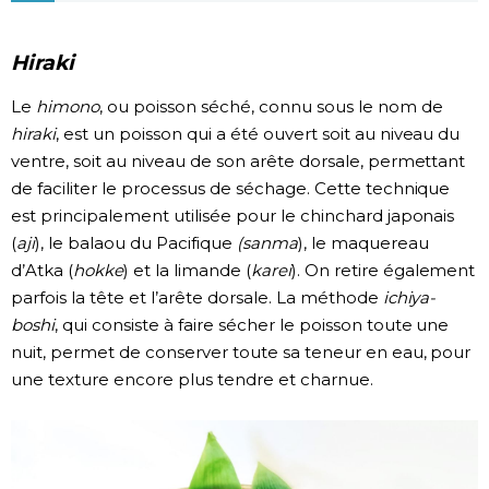
Chroniques
Hiraki
Images
Le
himono
, ou poisson séché, connu sous le nom de
hiraki
, est un poisson qui a été ouvert soit au niveau du
ventre, soit au niveau de son arête dorsale, permettant
Vidéos
de faciliter le processus de séchage. Cette technique
est principalement utilisée pour le chinchard japonais
Tokyo
(
aji
), le balaou du Pacifique
(sanma
), le maquereau
d’Atka (
hokke
) et la limande (
karei
). On retire également
parfois la tête et l’arête dorsale. La méthode
ichiya-
boshi
, qui consiste à faire sécher le poisson toute une
nuit, permet de conserver toute sa teneur en eau, pour
une texture encore plus tendre et charnue.