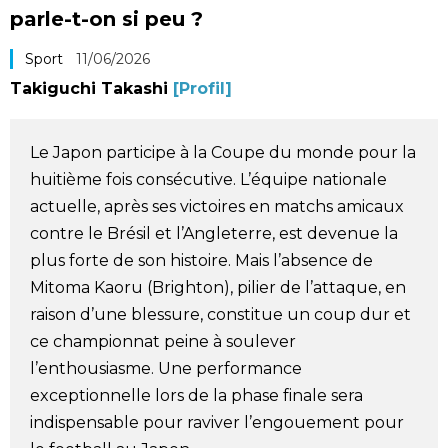
parle-t-on si peu ?
Société
Sport
11/06/2026
Culture
Takiguchi Takashi
[Profil]
Gastronomie
Le Japon participe à la Coupe du monde pour la
huitième fois consécutive. L’équipe nationale
Le japonais
actuelle, après ses victoires en matchs amicaux
contre le Brésil et l’Angleterre, est devenue la
En plus
plus forte de son histoire. Mais l’absence de
Mitoma Kaoru (Brighton), pilier de l’attaque, en
Données
raison d’une blessure, constitue un coup dur et
official SNS
ce championnat peine à soulever
l’enthousiasme. Une performance
Séries
exceptionnelle lors de la phase finale sera
indispensable pour raviver l’engouement pour
Personnages