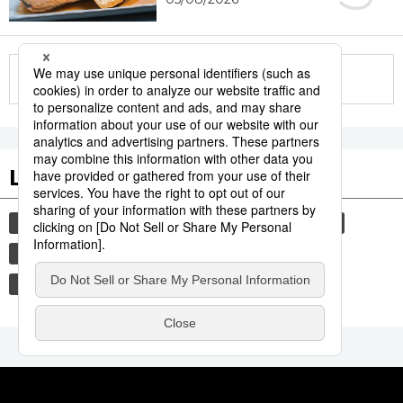
More in this series
Les tags populaires
environnement
santé
chaleur
été
hôpital
société
actu
histoire
gastronomie
culture