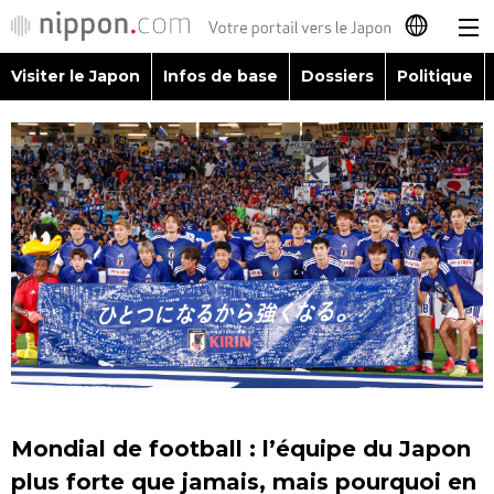
Visiter le Japon
Infos de base
Dossiers
Politique
日本語
English
简体字
Visiter le Japon
繁體字
Infos de base
Español
Dossiers
العربية
Politique
Русский
Mondial de football : l’équipe du Japon
Économie
plus forte que jamais, mais pourquoi en