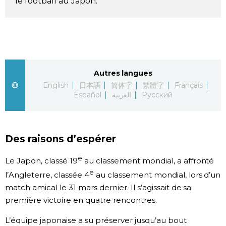
le football au Japon.
Chroniques
Images
Autres langues
Vidéos
English
日本語
简体字
繁體字
Français
Español
العربية
Русский
Tokyo
Des raisons d’espérer
e
Le Japon, classé 19
au classement mondial, a affronté
e
l’Angleterre, classée 4
au classement mondial, lors d’un
match amical le 31 mars dernier. Il s’agissait de sa
première victoire en quatre rencontres.
L’équipe japonaise a su préserver jusqu’au bout