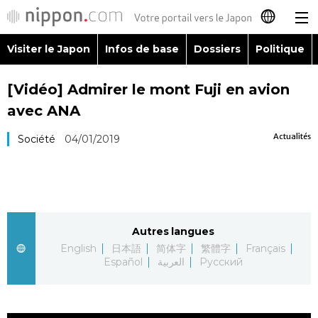
Visiter le Japon
Infos de base
Dossiers
Politique
日本語
[Vidéo] Admirer le mont Fuji en avion
English
avec ANA
简体字
Visiter le Japon
Actualités
Société
04/01/2019
繁體字
Infos de base
Español
Dossiers
Autres langues
العربية
English
日本語
简体字
繁體字
Français
Politique
Español
العربية
Русский
Русский
Économie