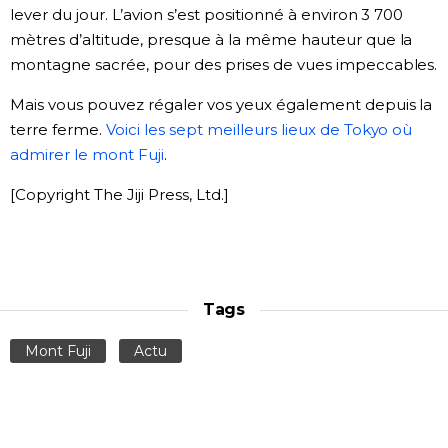
lever du jour. L’avion s’est positionné à environ 3 700
Chroniques
mètres d’altitude, presque à la même hauteur que la
montagne sacrée, pour des prises de vues impeccables.
Images
Mais vous pouvez régaler vos yeux également depuis la
terre ferme.
Voici les sept meilleurs lieux de Tokyo où
Vidéos
admirer le mont Fuji
.
[Copyright The Jiji Press, Ltd.]
Tokyo
Tags
Mont Fuji
Actu