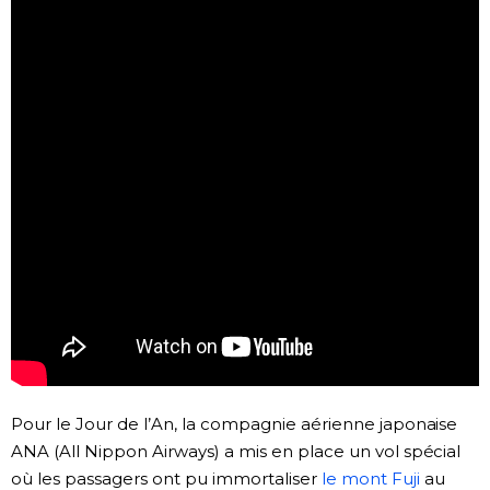
Société
Culture
Gastronomie
Le japonais
En plus
Données
official SNS
Séries
Pour le Jour de l’An, la compagnie aérienne japonaise
ANA (All Nippon Airways) a mis en place un vol spécial
Personnages
où les passagers ont pu immortaliser
le mont Fuji
au