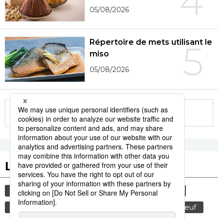
4
05/08/2026
Répertoire de mets utilisant le
5
miso
05/08/2026
More in this series
Les tags populaires
culture
gastronomie
histoire
sexe
femme
edo
shogun
animal
bœuf