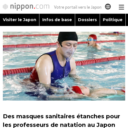
Visiter le Japon
Infos de base
Dossiers
Politique
日本語
English
简体字
Visiter le Japon
繁體字
Infos de base
Español
Dossiers
العربية
Politique
Русский
Des masques sanitaires étanches pour
Économie
les professeurs de natation au Japon