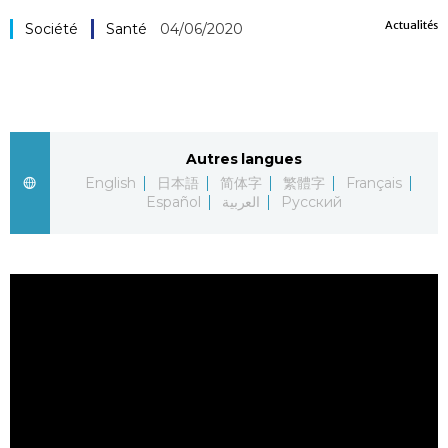
Actualités
Société
Société
Santé
04/06/2020
Culture
Gastronomie
Autres langues
English
日本語
简体字
繁體字
Français
Le japonais
Español
العربية
Русский
En plus
Données
official SNS
Séries
Personnages