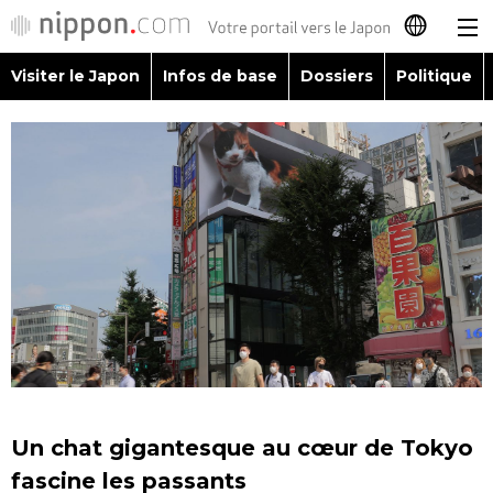
Visiter le Japon
Infos de base
Dossiers
Politique
日本語
English
简体字
Visiter le Japon
繁體字
Infos de base
Español
Dossiers
العربية
Politique
Русский
Un chat gigantesque au cœur de Tokyo
Économie
fascine les passants