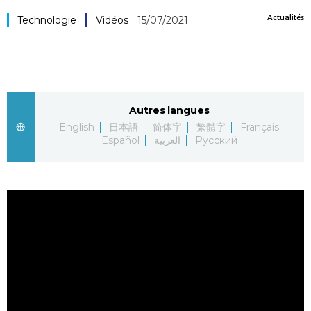
Actualités
Société
Technologie
Vidéos
15/07/2021
Culture
Gastronomie
Autres langues
English
日本語
简体字
繁體字
Français
Le japonais
Español
العربية
Русский
En plus
Données
official SNS
Séries
Personnages