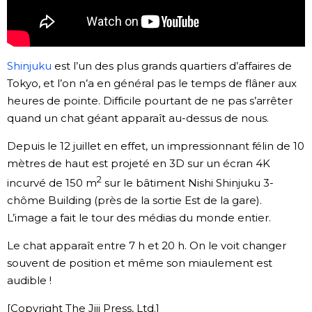
Chroniques
Images
Shinjuku
est l’un des plus grands quartiers d’affaires de
Tokyo, et l’on n’a en général pas le temps de flâner aux
heures de pointe. Difficile pourtant de ne pas s’arrêter
Vidéos
quand un chat géant apparaît au-dessus de nous.
Tokyo
Depuis le 12 juillet en effet, un impressionnant félin de 10
mètres de haut est projeté en 3D sur un écran 4K
2
incurvé de 150 m
sur le bâtiment Nishi Shinjuku 3-
chôme Building (près de la sortie Est de la gare).
L’image a fait le tour des médias du monde entier.
Le chat apparaît entre 7 h et 20 h. On le voit changer
souvent de position et même son miaulement est
audible !
[Copyright The Jiji Press, Ltd.]