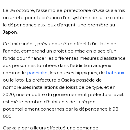
Société
Le 26 octobre, l’assemblée préfectorale d’Osaka a émis
un arrêté pour la création d’un système de lutte contre
la dépendance aux jeux d’argent, une première au
Culture
Japon.
Gastronomie
Ce texte inédit, prévu pour être effectif d’ici la fin de
l’année, comprend un projet de mise en place d’un
Le japonais
fonds pour financer les différentes mesures d’assistance
aux personnes tombées dans l’addiction aux jeux
comme le
pachinko
, les courses hippiques, de
bateaux
En plus
ou le loto. La préfecture d’Osaka possède de
nombreuses installations de loisirs de ce type, et en
Données
official SNS
2020, une enquête du gouvernement préfectoral avait
estimé le nombre d’habitants de la région
Séries
potientellement concernés par la dépendance à 98
000.
Personnages
Osaka a par ailleurs effectué une demande