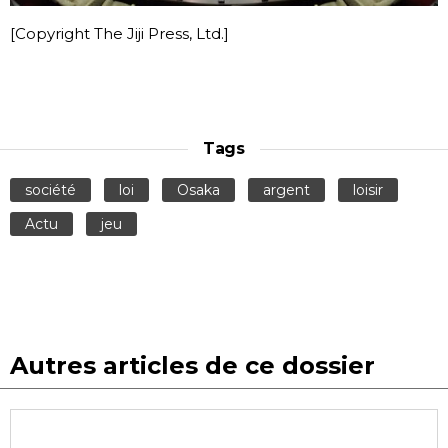
[Copyright The Jiji Press, Ltd.]
Tags
société
loi
Osaka
argent
loisir
Actu
jeu
Autres articles de ce dossier