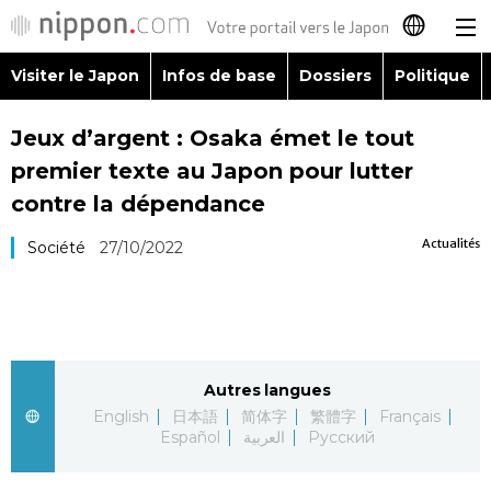
Visiter le Japon
Infos de base
Dossiers
Politique
日本語
Jeux d’argent : Osaka émet le tout
English
premier texte au Japon pour lutter
简体字
contre la dépendance
Visiter le Japon
Actualités
Société
27/10/2022
繁體字
Infos de base
Español
Dossiers
العربية
Autres langues
Politique
Русский
English
日本語
简体字
繁體字
Français
Español
العربية
Русский
Économie