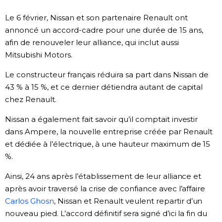
Société
Le 6 février, Nissan et son partenaire Renault ont
annoncé un accord-cadre pour une durée de 15 ans,
afin de renouveler leur alliance, qui inclut aussi
Culture
Mitsubishi Motors.
Gastronomie
Le constructeur français réduira sa part dans Nissan de
43 % à 15 %, et ce dernier détiendra autant de capital
Le japonais
chez Renault.
Nissan a également fait savoir qu’il comptait investir
En plus
dans Ampere, la nouvelle entreprise créée par Renault
et dédiée à l’électrique, à une hauteur maximum de 15
Données
%.
official SNS
Ainsi, 24 ans après l’établissement de leur alliance et
Séries
après avoir traversé la crise de confiance avec l’affaire
Carlos Ghosn
, Nissan et Renault veulent repartir d’un
Personnages
nouveau pied. L’accord définitif sera signé d’ici la fin du