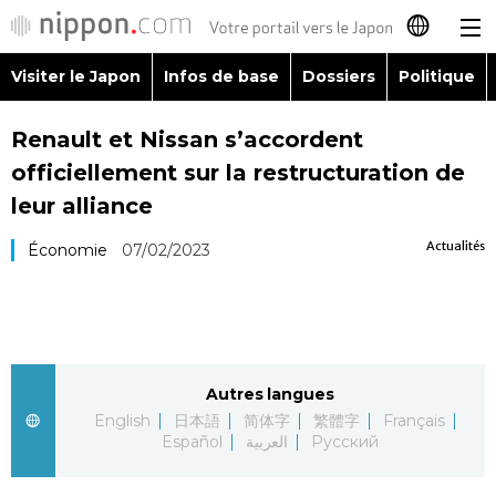
Visiter le Japon
Infos de base
Dossiers
Politique
日本語
Renault et Nissan s’accordent
English
officiellement sur la restructuration de
简体字
leur alliance
Visiter le Japon
Actualités
Économie
07/02/2023
繁體字
Infos de base
Español
Dossiers
العربية
Autres langues
Politique
Русский
English
日本語
简体字
繁體字
Français
Español
العربية
Русский
Économie