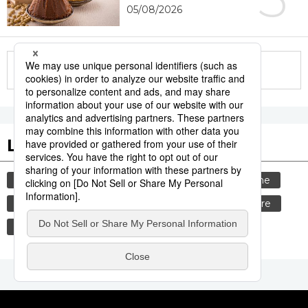
05/08/2026
More in this series
Les tags populaires
culture
gastronomie
animal
tourisme
bœuf
vie quotidienne
société
histoire
bouddhisme
temple