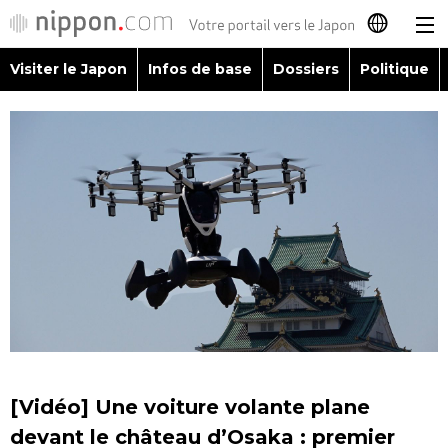
Visiter le Japon
Infos de base
Dossiers
Politique
日本語
English
简体字
Visiter le Japon
繁體字
Infos de base
Español
Dossiers
العربية
Politique
Русский
[Vidéo] Une voiture volante plane
Économie
devant le château d’Osaka : premier