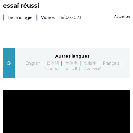
essai réussi
Société
Actualités
Technologie
Vidéos
16/03/2023
Culture
Gastronomie
Autres langues
Le japonais
English
日本語
简体字
繁體字
Français
Español
العربية
Русский
En plus
Données
official SNS
Séries
Personnages