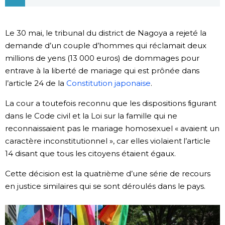
Société
Le 30 mai, le tribunal du district de Nagoya a rejeté la
Culture
demande d’un couple d’hommes qui réclamait deux
millions de yens (13 000 euros) de dommages pour
entrave à la liberté de mariage qui est prônée dans
Gastronomie
l’article 24 de la
Constitution japonaise
.
Le japonais
La cour a toutefois reconnu que les dispositions figurant
dans le Code civil et la Loi sur la famille qui ne
reconnaissaient pas le mariage homosexuel « avaient un
En plus
caractère inconstitutionnel », car elles violaient l’article
14 disant que tous les citoyens étaient égaux.
Données
official SNS
Cette décision est la quatrième d’une série de recours
en justice similaires qui se sont déroulés dans le pays.
Séries
Personnages