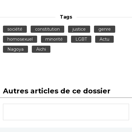
Tags
société
constitution
justice
genre
homosexuel
minorité
LGBT
Actu
Nagoya
Aichi
Autres articles de ce dossier