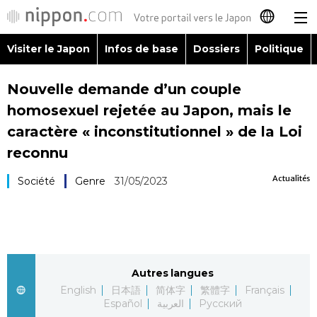
Visiter le Japon
Infos de base
Dossiers
Politique
日本語
Nouvelle demande d’un couple
English
homosexuel rejetée au Japon, mais le
简体字
caractère « inconstitutionnel » de la Loi
Visiter le Japon
reconnu
繁體字
Infos de base
Actualités
Société
Genre
31/05/2023
Español
Dossiers
العربية
Politique
Русский
Autres langues
English
日本語
简体字
繁體字
Français
Économie
Español
العربية
Русский