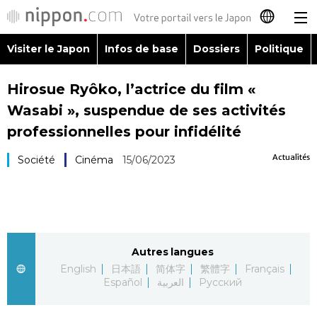
Visiter le Japon
Infos de base
Dossiers
Politique
日本語
Hirosue Ryôko, l’actrice du film «
English
Wasabi », suspendue de ses activités
简体字
professionnelles pour infidélité
Visiter le Japon
Actualités
Société
Cinéma
15/06/2023
繁體字
Infos de base
Español
Dossiers
العربية
Autres langues
Politique
Русский
English
日本語
简体字
繁體字
Français
Español
العربية
Русский
Économie