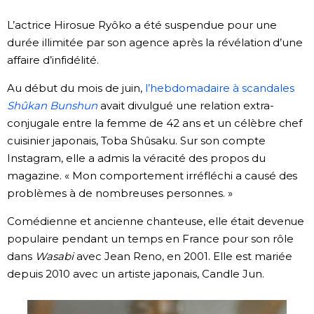
Société
L’actrice Hirosue Ryôko a été suspendue pour une
durée illimitée par son agence après la révélation d’une
affaire d’infidélité.
Culture
Au début du mois de juin,
l’hebdomadaire à scandales
Gastronomie
Shûkan Bunshun
avait divulgué une relation extra-
conjugale entre la femme de 42 ans et un célèbre chef
Le japonais
cuisinier japonais, Toba Shûsaku. Sur son compte
Instagram, elle a admis la véracité des propos du
magazine. « Mon comportement irréfléchi a causé des
En plus
problèmes à de nombreuses personnes. »
Données
Comédienne et ancienne chanteuse, elle était devenue
official SNS
populaire pendant un temps en France pour son rôle
dans
Wasabi
avec Jean Reno, en 2001. Elle est mariée
Séries
depuis 2010 avec un artiste japonais, Candle Jun.
Personnages