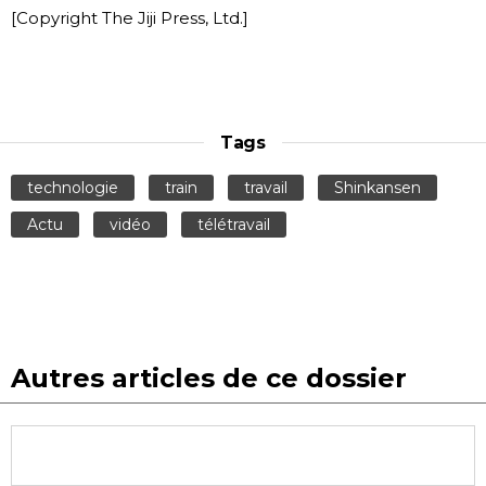
[Copyright The Jiji Press, Ltd.]
Tags
technologie
train
travail
Shinkansen
Actu
vidéo
télétravail
Autres articles de ce dossier