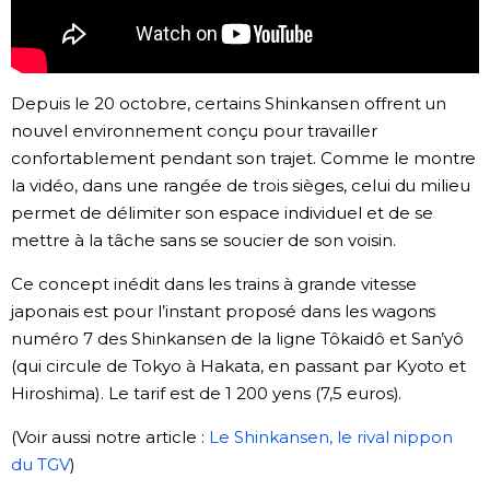
Chroniques
Images
Depuis le 20 octobre, certains Shinkansen offrent un
nouvel environnement conçu pour travailler
confortablement pendant son trajet. Comme le montre
Vidéos
la vidéo, dans une rangée de trois sièges, celui du milieu
permet de délimiter son espace individuel et de se
Tokyo
mettre à la tâche sans se soucier de son voisin.
Ce concept inédit dans les trains à grande vitesse
japonais est pour l’instant proposé dans les wagons
numéro 7 des Shinkansen de la ligne Tôkaidô et San’yô
(qui circule de Tokyo à Hakata, en passant par Kyoto et
Hiroshima). Le tarif est de 1 200 yens (7,5 euros).
(Voir aussi notre article :
Le Shinkansen, le rival nippon
du TGV
)