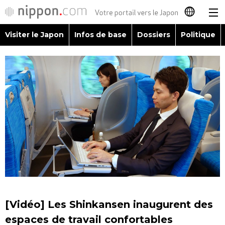
Visiter le Japon
Infos de base
Dossiers
Politique
日本語
English
简体字
Visiter le Japon
繁體字
Infos de base
Español
Dossiers
العربية
Politique
Русский
[Vidéo] Les Shinkansen inaugurent des
Économie
espaces de travail confortables