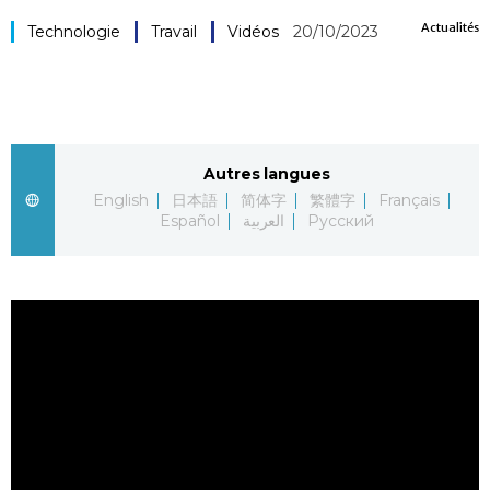
Actualités
Société
Technologie
Travail
Vidéos
20/10/2023
Culture
Gastronomie
Autres langues
English
日本語
简体字
繁體字
Français
Le japonais
Español
العربية
Русский
En plus
Données
official SNS
Séries
Personnages