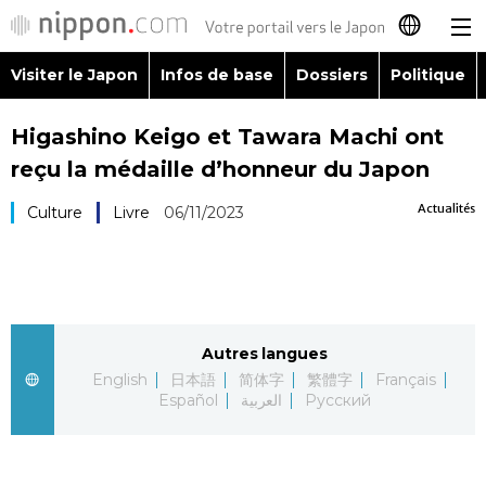
Visiter le Japon
Infos de base
Dossiers
Politique
日本語
Higashino Keigo et Tawara Machi ont
English
reçu la médaille d’honneur du Japon
简体字
Visiter le Japon
Actualités
Culture
Livre
06/11/2023
繁體字
Infos de base
Español
Dossiers
Autres langues
العربية
English
日本語
简体字
繁體字
Français
Politique
Español
العربية
Русский
Русский
Économie