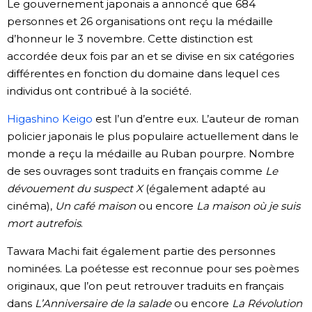
Le gouvernement japonais a annoncé que 684
Société
personnes et 26 organisations ont reçu la médaille
d’honneur le 3 novembre. Cette distinction est
accordée deux fois par an et se divise en six catégories
Culture
différentes en fonction du domaine dans lequel ces
individus ont contribué à la société.
Gastronomie
Higashino Keigo
est l’un d’entre eux. L’auteur de roman
policier japonais le plus populaire actuellement dans le
Le japonais
monde a reçu la médaille au Ruban pourpre. Nombre
de ses ouvrages sont traduits en français comme
Le
En plus
dévouement du suspect X
(également adapté au
cinéma),
Un café maison
ou encore
La maison où je suis
Données
official SNS
mort autrefois
.
Tawara Machi fait également partie des personnes
Séries
nominées. La poétesse est reconnue pour ses poèmes
originaux, que l’on peut retrouver traduits en français
Personnages
dans
L’Anniversaire de la salade
ou encore
La Révolution