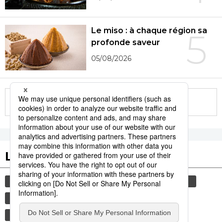
Le miso : à chaque région sa
5
profonde saveur
05/08/2026
More in this series
Les tags populaires
gastronomie
culture
histoire
animal
bœuf
edo
femme
tourisme
société
sexe