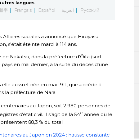
Autres langues
體字
Français
Español
العربية
Русский
es Affaires sociales a annoncé que Hiroyasu
, s’était éteinte mardi à 114 ans.
lle de Nakatsu, dans la préfecture d’Ôita (sud-
 pays en mai dernier, à la suite du décès d’une
elle aussi et née en mai 1911, qui succède à
ns la préfecture de Nara.
9 centenaires au Japon, soit 2 980 personnes de
e
stres d’état civil. Il s’agit de la 54
année où le
présentent 88,3 % du total.
ntenaires au Japon en 2024 : hausse constante