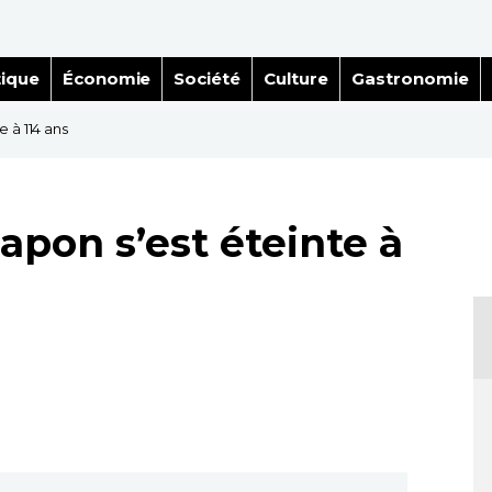
tique
Économie
Société
Culture
Gastronomie
 à 114 ans
apon s’est éteinte à