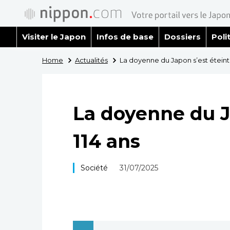
Visiter le Japon
Infos de base
Dossiers
Poli
Home
Actualités
La doyenne du Japon s’est éteinte
La doyenne du J
114 ans
Société
31/07/2025