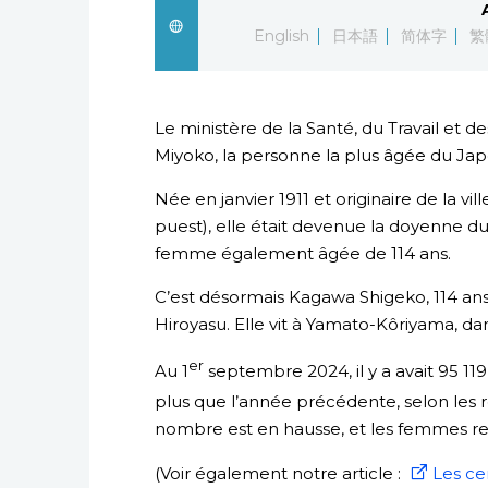
English
日本語
简体字
繁
Le ministère de la Santé, du Travail et d
Miyoko, la personne la plus âgée du Japon
Née en janvier 1911 et originaire de la vi
puest), elle était devenue la doyenne du
femme également âgée de 114 ans.
C’est désormais Kagawa Shigeko, 114 ans 
Hiroyasu. Elle vit à Yamato-Kôriyama, da
er
Au 1
septembre 2024, il y a avait 95 11
plus que l’année précédente, selon les regi
nombre est en hausse, et les femmes re
(Voir également notre article :
Les ce