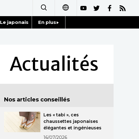
Le japonais
En plus
日本語
Données
English
Séries
Actualités
简体字
Personnages
繁體字
Chroniques
Español
Nos articles conseillés
Images
العربية
Les « tabi », ces
Vidéos
Русский
chaussettes japonaises
élégantes et ingénieuses
Tokyo
16/07/2026