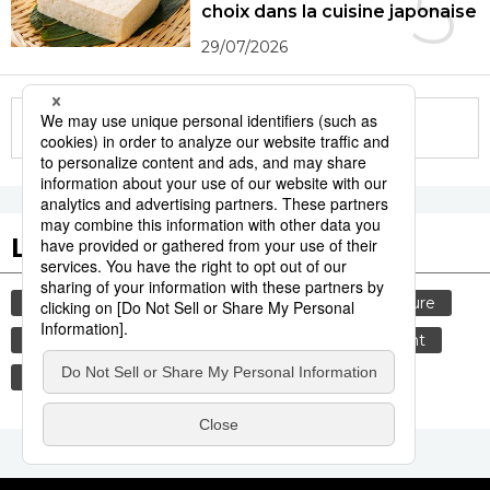
5
choix dans la cuisine japonaise
29/07/2026
More in this series
Les tags populaires
société
tourisme
gastronomie
culture
histoire
actu
femme
environnement
chaleur
technologie