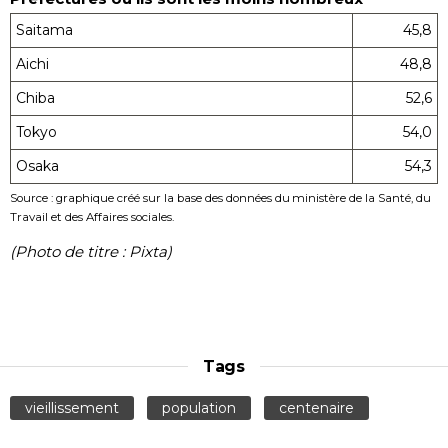
Saitama
45,8
Aichi
48,8
Chiba
52,6
Tokyo
54,0
Osaka
54,3
Source : graphique créé sur la base des données du ministère de la Santé, du
Travail et des Affaires sociales.
(Photo de titre : Pixta)
Tags
vieillissement
population
centenaire