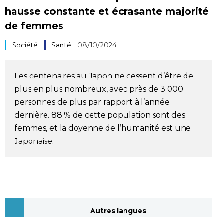
hausse constante et écrasante majorité
Société
de femmes
Culture
Société
Santé
08/10/2024
Gastronomie
Les centenaires au Japon ne cessent d’être de
plus en plus nombreux, avec près de 3 000
Le japonais
personnes de plus par rapport à l’année
dernière. 88 % de cette population sont des
En plus
femmes, et la doyenne de l’humanité est une
Japonaise.
Données
official SNS
Séries
Personnages
Autres langues