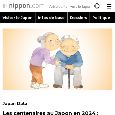
Visiter le Japon
Infos de base
Dossiers
Politique
日本語
English
简体字
Visiter le Japon
繁體字
Infos de base
Español
Dossiers
العربية
Politique
Русский
Japan Data
Économie
Les centenaires au Japon en 2024 :