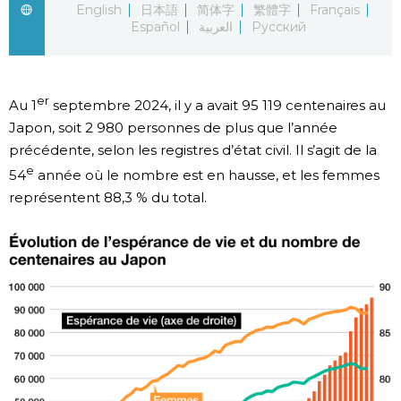
English
日本語
简体字
繁體字
Français
Español
العربية
Русский
Chroniques
Images
er
Au 1
septembre 2024, il y a avait 95 119 centenaires au
Japon, soit 2 980 personnes de plus que l’année
Vidéos
précédente, selon les registres d’état civil. Il s’agit de la
e
54
année où le nombre est en hausse, et les femmes
Tokyo
représentent 88,3 % du total.