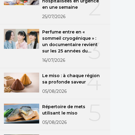
2
hospitalisées en urgence
en une semaine
25/07/2026
Perfume entre en «
sommeil cryogénique » :
3
un documentaire revient
sur les 25 années du
groupe
16/07/2026
4
Le miso : à chaque région
sa profonde saveur
05/08/2026
5
Répertoire de mets
utilisant le miso
05/08/2026