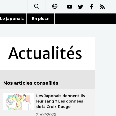
Le japonais
En plus
日本語
Données
English
Séries
Actualités
简体字
Personnages
繁體字
Chroniques
Español
Nos articles conseillés
Images
العربية
Les Japonais donnent-ils
Vidéos
Русский
leur sang ? Les données
de la Croix-Rouge
Tokyo
21/07/2026