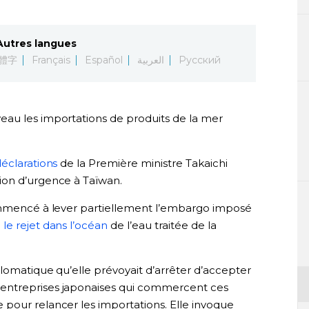
Autres langues
體字
Français
Español
العربية
Русский
eau les importations de produits de la mer
éclarations
de la Première ministre Takaichi
ion d’urgence à Taïwan.
commencé à lever partiellement l’embargo imposé
e
le rejet dans l’océan
de l’eau traitée de la
.
lomatique qu’elle prévoyait d’arrêter d’accepter
entreprises japonaises qui commercent ces
pour relancer les importations. Elle invoque