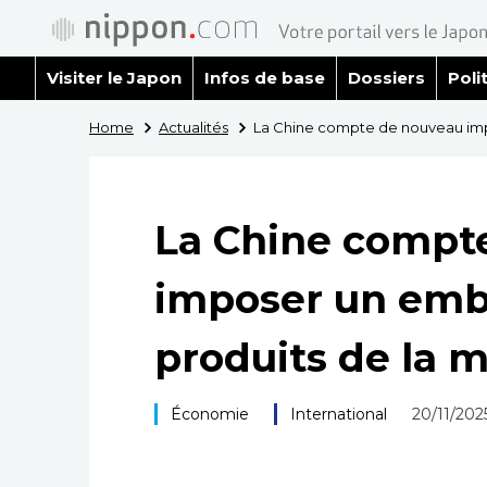
Visiter le Japon
Infos de base
Dossiers
Poli
Home
Actualités
La Chine compte de nouveau impo
La Chine compt
imposer un emba
produits de la m
Économie
International
20/11/202