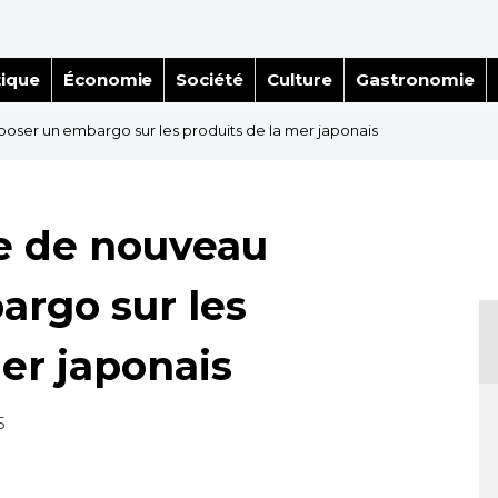
tique
Économie
Société
Culture
Gastronomie
ser un embargo sur les produits de la mer japonais
e de nouveau
rgo sur les
er japonais
5