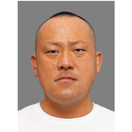
Société
Culture
Gastronomie
Le japonais
En plus
Données
official SNS
Séries
Personnages