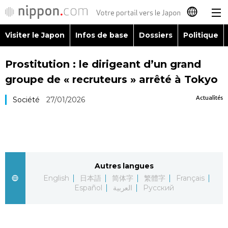
Visiter le Japon
Infos de base
Dossiers
Politique
日本語
Prostitution : le dirigeant d’un grand
English
groupe de « recruteurs » arrêté à Tokyo
简体字
Visiter le Japon
Actualités
Société
27/01/2026
繁體字
Infos de base
Español
Dossiers
Autres langues
العربية
English
日本語
简体字
繁體字
Français
Politique
Español
العربية
Русский
Русский
Économie