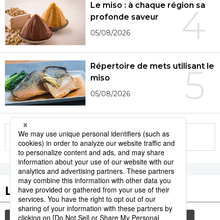
Le miso : à chaque région sa
4
profonde saveur
05/08/2026
Répertoire de mets utilisant le
5
miso
05/08/2026
More in this series
Les tags populaires
gastronomie
culture
histoire
animal