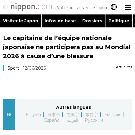
Visiter le Japon
Infos de base
Dossiers
Politique
日本語
Le capitaine de l’équipe nationale
English
japonaise ne participera pas au Mondial
简体字
2026 à cause d’une blessure
Visiter le Japon
Actualités
Sport
12/06/2026
繁體字
Infos de base
Español
Dossiers
العربية
Autres langues
Politique
Русский
English
日本語
简体字
繁體字
Français
Español
العربية
Русский
Économie