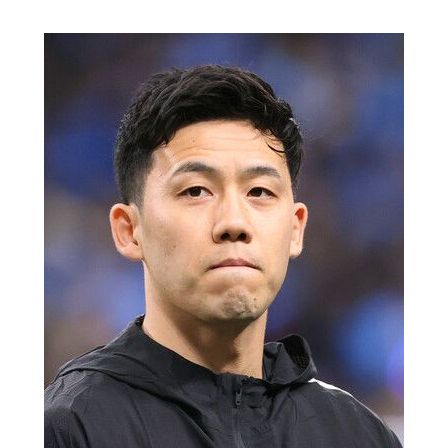
Société
Culture
Gastronomie
Le japonais
En plus
Données
official SNS
Séries
Personnages