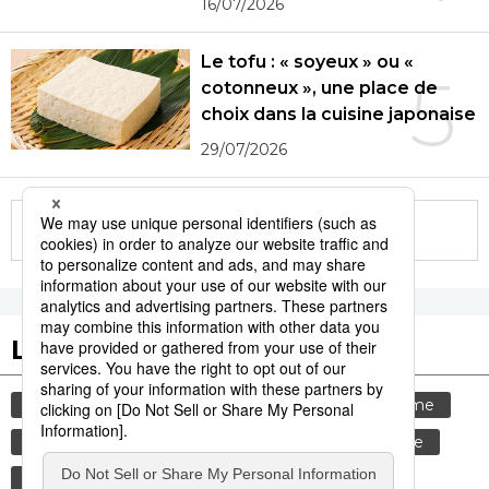
16/07/2026
Le tofu : « soyeux » ou «
5
cotonneux », une place de
choix dans la cuisine japonaise
29/07/2026
More in this series
Les tags populaires
culture
gastronomie
histoire
tourisme
société
femme
bouddhisme
temple
sexe
shogun