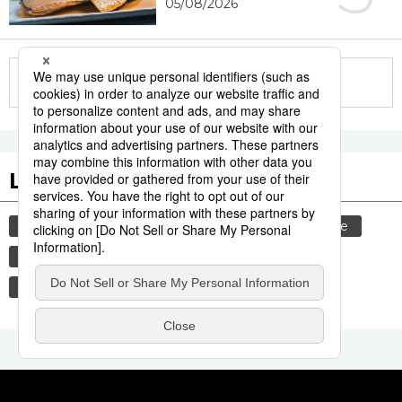
05/08/2026
More in this series
Les tags populaires
gastronomie
histoire
culture
femme
sexe
edo
shogun
tradition
vie quotidienne
tourisme