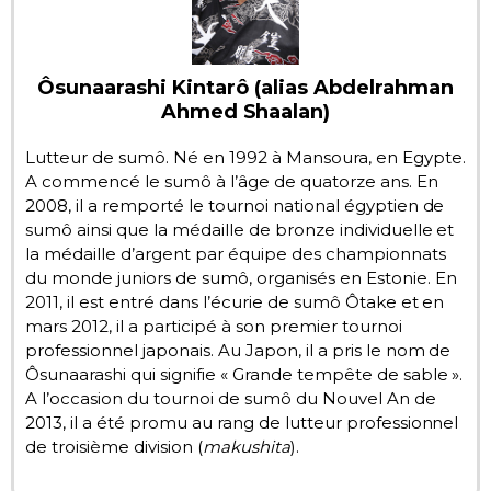
Chroniques
Ôsunaarashi Kintarô (alias Abdelrahman
Images
Ahmed Shaalan)
Lutteur de sumô. Né en 1992 à Mansoura, en Egypte.
Vidéos
A commencé le sumô à l’âge de quatorze ans. En
2008, il a remporté le tournoi national égyptien de
Tokyo
sumô ainsi que la médaille de bronze individuelle et
la médaille d’argent par équipe des championnats
du monde juniors de sumô, organisés en Estonie. En
2011, il est entré dans l’écurie de sumô Ôtake et en
mars 2012, il a participé à son premier tournoi
professionnel japonais. Au Japon, il a pris le nom de
Ôsunaarashi qui signifie « Grande tempête de sable ».
A l’occasion du tournoi de sumô du Nouvel An de
2013, il a été promu au rang de lutteur professionnel
de troisième division (
makushita
).