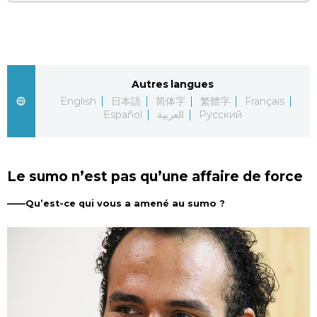
Autres langues
English
日本語
简体字
繁體字
Français
Español
العربية
Русский
Le sumo n’est pas qu’une affaire de force
——Qu’est-ce qui vous a amené au sumo ?