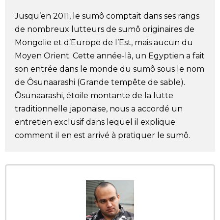
Société
Jusqu’en 2011, le sumô comptait dans ses rangs
de nombreux lutteurs de sumô originaires de
Culture
Mongolie et d’Europe de l’Est, mais aucun du
Moyen Orient. Cette année-là, un Egyptien a fait
son entrée dans le monde du sumô sous le nom
Gastronomie
de Ôsunaarashi (Grande tempête de sable).
Ôsunaarashi, étoile montante de la lutte
Le japonais
traditionnelle japonaise, nous a accordé un
entretien exclusif dans lequel il explique
En plus
comment il en est arrivé à pratiquer le sumô.
Données
official SNS
Séries
Personnages