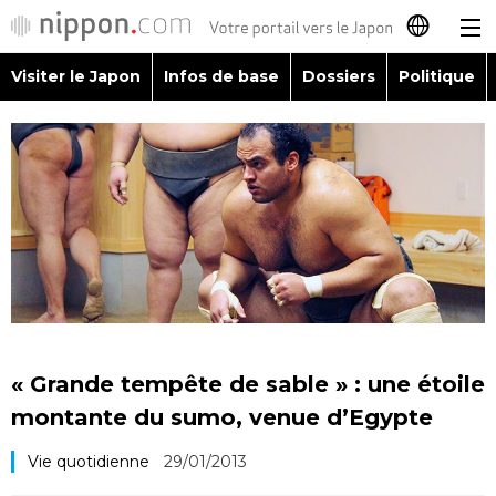
Visiter le Japon
Infos de base
Dossiers
Politique
日本語
English
简体字
Visiter le Japon
繁體字
Infos de base
Español
Dossiers
العربية
« Grande tempête de sable » : une étoile
Politique
montante du sumo, venue d’Egypte
Русский
Vie quotidienne
29/01/2013
Économie