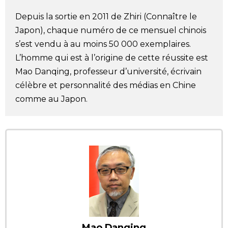
Société
Depuis la sortie en 2011 de Zhiri (Connaître le
Japon), chaque numéro de ce mensuel chinois
Culture
s’est vendu à au moins 50 000 exemplaires.
L’homme qui est à l’origine de cette réussite est
Mao Danqing, professeur d’université, écrivain
Gastronomie
célèbre et personnalité des médias en Chine
comme au Japon.
Le japonais
En plus
Données
official SNS
Séries
Personnages
Mao Danqing