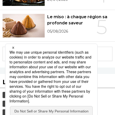
Le miso : à chaque région sa
5
profonde saveur
05/08/2026
More in this series
Les tags populaires
histoire
gastronomie
culture
edo
femme
sexe
shogun
tradition
tourisme
animal