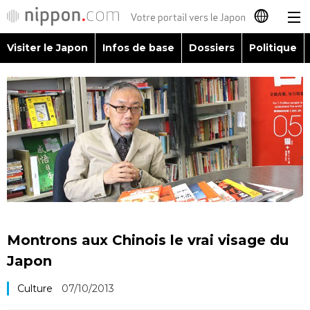
Visiter le Japon
Infos de base
Dossiers
Politique
日本語
English
简体字
Visiter le Japon
繁體字
Infos de base
Español
Dossiers
العربية
Montrons aux Chinois le vrai visage du
Politique
Japon
Русский
Culture
07/10/2013
Économie