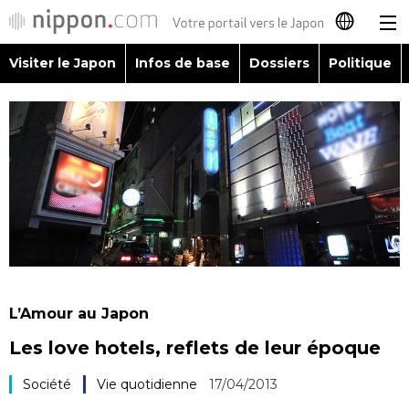
Visiter le Japon
Infos de base
Dossiers
Politique
日本語
English
简体字
Visiter le Japon
繁體字
Infos de base
Español
Dossiers
العربية
L’Amour au Japon
Politique
Les love hotels, reflets de leur époque
Русский
Économie
Société
Vie quotidienne
17/04/2013