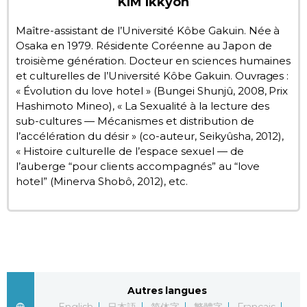
KIM Ikkyon
Chroniques
Maître-assistant de l’Université Kôbe Gakuin. Née à
Osaka en 1979. Résidente Coréenne au Japon de
troisième génération. Docteur en sciences humaines
Images
et culturelles de l’Université Kôbe Gakuin. Ouvrages :
« Évolution du love hotel » (Bungei Shunjû, 2008, Prix
Vidéos
Hashimoto Mineo), « La Sexualité à la lecture des
sub-cultures — Mécanismes et distribution de
l’accélération du désir » (co-auteur, Seikyûsha, 2012),
Tokyo
« Histoire culturelle de l’espace sexuel — de
l’auberge “pour clients accompagnés” au “love
hotel” (Minerva Shobô, 2012), etc.
Autres langues
English
日本語
简体字
繁體字
Français