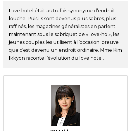
Société
Love hotel était autrefois synonyme d’endroit
louche. Puis ils sont devenus plus sobres, plus
Culture
raffinés, les magazines généralistes en parlent
maintenant sous le sobriquet de « love-ho », les
Gastronomie
jeunes couples les utilisent à l’occasion, preuve
que c’est devenu un endroit ordinaire. Mme Kim
Ikkyon raconte l’évolution du love hotel.
Le japonais
En plus
Données
official SNS
Séries
Personnages