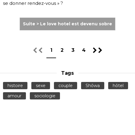
se donner rendez-vous » ?
Suite > Le love hotel est devenu sobre
1
2
3
4
Tags
histoire
sexe
couple
Shôwa
hôtel
amour
sociologie