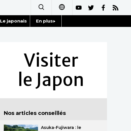
Le japonais
En plus
日本語
Données
English
Séries
Visiter
简体字
Personnages
繁體字
le Japon
Chroniques
Español
Images
العربية
Vidéos
Русский
Nos articles conseillés
Tokyo
Asuka-Fujiwara : le