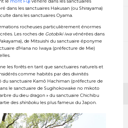
nt le
mont Fuji
vénéré dans les sanctuaires
é dans les sanctuaires Hakusan (ou Shirayama)
n culte dans les sanctuaires Oyama.
formations rocheuses particulièrement énormes
crées. Les roches de
Gotobiki iwa
vénérées dans
Wakayama), de Mitsuishi du sanctuaire éponyme
nctuaire d’Hana no Iwaya (préfecture de Mie)
lles.
gne les forêts en tant que sanctuaires naturels et
onsidérés comme habités par des divinités
ô du sanctuaire Kamô Hachiman (préfecture de
dans le sanctuaire de Sugihokowake no mikoto
 arbre du dieu dragon » du sanctuaire Chichibu
artie des
shinboku
les plus fameux du Japon.