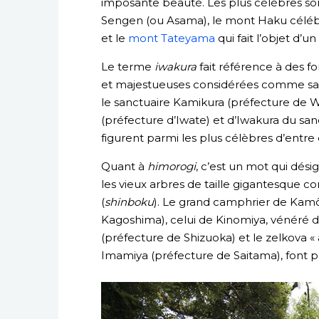
imposante beauté. Les plus célèbres so
Sengen (ou Asama), le mont Haku célébr
et le
mont Tateyama
qui fait l’objet d’u
Le terme
iwakura
fait référence à des 
et majestueuses considérées comme sa
le sanctuaire Kamikura (préfecture de 
(préfecture d’Iwate) et d’Iwakura du sa
figurent parmi les plus célèbres d’entre e
Quant à
himorogi
, c’est un mot qui dési
les vieux arbres de taille gigantesque c
(
shinboku
). Le grand camphrier de Kam
Kagoshima), celui de Kinomiya, vénéré 
(préfecture de Shizuoka) et le zelkova «
Imamiya (préfecture de Saitama), font p