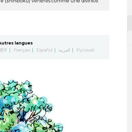
e (
shinboku
) vénérés comme une divinité.
Autres langues
體字
Français
Español
العربية
Русский