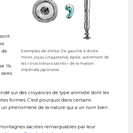
sont
is
e de
Exemples de
shintai
. De gauche à droite :
miroir, joyau (
magatama
), épée, autrement dit
les « trois trésors sacrés » de la maison
. Ils
impériale japonaise.
 rares
ondé sur des croyances de type animiste dont les
ntes formes. C’est pourquoi dans certains
 un phénomène de la nature qui a un nom bien
s montagnes sacrées remarquables par leur