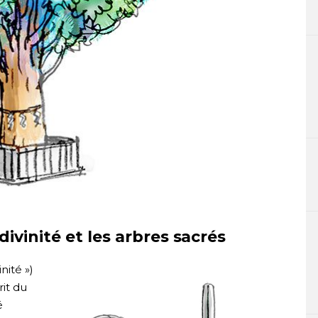
divinité et les arbres sacrés
nité »)
rit du
é