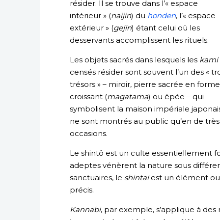
résider. Il se trouve dans l’« espace
intérieur » (
naijin
) du
honden
, l’« espace
extérieur » (
gejin
) étant celui où les
desservants accomplissent les rituels.
Les objets sacrés dans lesquels les
kami
censés résider sont souvent l’un des « tro
trésors » – miroir, pierre sacrée en form
croissant (
magatama
) ou épée – qui
symbolisent la maison impériale japonaise
ne sont montrés au public qu’en de très
occasions.
Le shintô est un culte essentiellement f
adeptes vénèrent la nature sous différe
sanctuaires, le
shintai
est un élément ou
précis.
Kannabi
, par exemple, s’applique à de