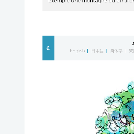
exemple une montagne ou un arbr
English
日本語
简体字
繁