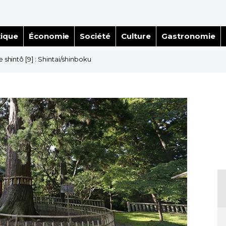
tique
Économie
Société
Culture
Gastronomie
 shintô [9] : Shintai/shinboku