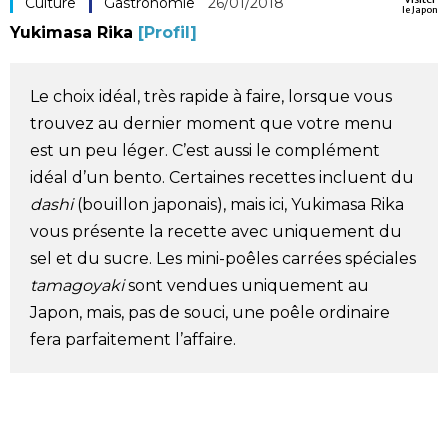
Culture
Gastronomie
26/01/2018
le Japon
Société
Yukimasa Rika
[Profil]
Culture
Le choix idéal, très rapide à faire, lorsque vous
trouvez au dernier moment que votre menu
Gastronomie
est un peu léger. C’est aussi le complément
idéal d’un bento. Certaines recettes incluent du
Le japonais
dashi
(bouillon japonais), mais ici, Yukimasa Rika
vous présente la recette avec uniquement du
En plus
sel et du sucre. Les mini-poêles carrées spéciales
tamagoyaki
sont vendues uniquement au
Japon, mais, pas de souci, une poêle ordinaire
Données
official SNS
fera parfaitement l’affaire.
Séries
Personnages