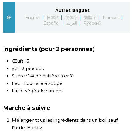
Autres langues
Chroniques
English
日本語
简体字
繁體字
Français
Español
العربية
Русский
Images
Vidéos
Ingrédients (pour 2 personnes)
Œufs : 3
Tokyo
Sel : 3 pincées
Sucre : 1/4 de cuillère à café
Eau : 1 cuillère à soupe
Huile végétale : un peu
Marche à suivre
Mélanger tous les ingrédients dans un bol, sauf
l’huile. Battez.