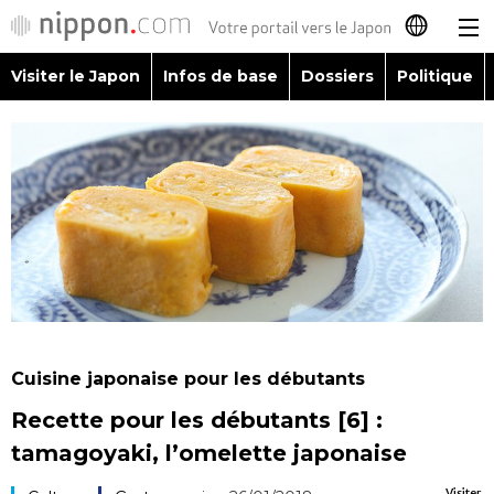
Visiter le Japon
Infos de base
Dossiers
Politique
日本語
English
简体字
Visiter le Japon
繁體字
Infos de base
Español
Dossiers
العربية
Cuisine japonaise pour les débutants
Politique
Recette pour les débutants [6] :
Русский
tamagoyaki, l’omelette japonaise
Économie
Visiter