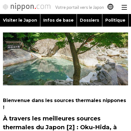
Visiter le Japon
Infos de base
Dossiers
Politique
日本語
English
简体字
Visiter le Japon
繁體字
Infos de base
Español
Dossiers
العربية
Bienvenue dans les sources thermales nippones
Politique
!
Русский
À travers les meilleures sources
Économie
thermales du Japon [2] : Oku-Hida, à