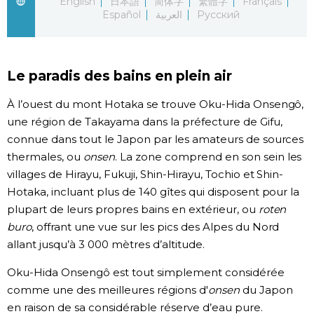
English
日本語
简体字
繁體字
Français
Español
العربية
Русский
Chroniques
Images
Le paradis des bains en plein air
À l’ouest du mont Hotaka se trouve Oku-Hida Onsengô,
Vidéos
une région de Takayama dans la préfecture de Gifu,
connue dans tout le Japon par les amateurs de sources
Tokyo
thermales, ou
onsen
. La zone comprend en son sein les
villages de Hirayu, Fukuji, Shin-Hirayu, Tochio et Shin-
Hotaka, incluant plus de 140 gîtes qui disposent pour la
plupart de leurs propres bains en extérieur, ou
roten
buro
, offrant une vue sur les pics des Alpes du Nord
allant jusqu’à 3 000 mètres d’altitude.
Oku-Hida Onsengô est tout simplement considérée
comme une des meilleures régions d'
onsen
du Japon
en raison de sa considérable réserve d’eau pure.