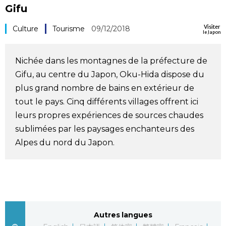
Gifu
Société
Visiter
Culture
Tourisme
09/12/2018
le Japon
Culture
Nichée dans les montagnes de la préfecture de
Gastronomie
Gifu, au centre du Japon, Oku-Hida dispose du
plus grand nombre de bains en extérieur de
Le japonais
tout le pays. Cinq différents villages offrent ici
leurs propres expériences de sources chaudes
sublimées par les paysages enchanteurs des
En plus
Alpes du nord du Japon.
Données
official SNS
Séries
Autres langues
Personnages