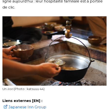
ligne aujourd’hui : leur hospitalité familiale est à portée
de clic.
Un
irori
(Photo : katsuuu 44)
Liens externes [EN] :
Japanese Inn Group