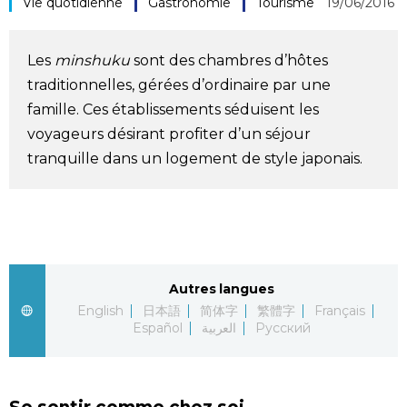
Vie quotidienne
Gastronomie
Tourisme
19/06/2016
Société
Les
minshuku
sont des chambres d’hôtes
Culture
traditionnelles, gérées d’ordinaire par une
famille. Ces établissements séduisent les
Gastronomie
voyageurs désirant profiter d’un séjour
tranquille dans un logement de style japonais.
Le japonais
En plus
Données
official SNS
Autres langues
English
日本語
简体字
繁體字
Français
Español
العربية
Русский
Séries
Personnages