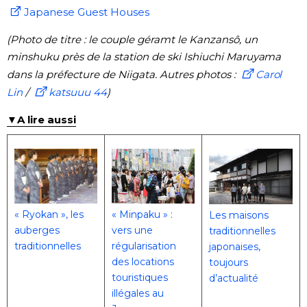
Japanese Guest Houses
(Photo de titre :
le couple géramt le
Kanzansô, un
minshuku près de la station de ski Ishiuchi Maruyama
dans la préfecture de Niigata. Autres photos :
Carol
Lin
/
katsuuu 44
)
▼A lire aussi
« Ryokan », les
« Minpaku » :
Les maisons
auberges
vers une
traditionnelles
traditionnelles
régularisation
japonaises,
des locations
toujours
touristiques
d’actualité
illégales au