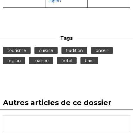
Japon
Tags
tourisme
cuisine
tradition
onsen
région
maison
hôtel
bain
Autres articles de ce dossier