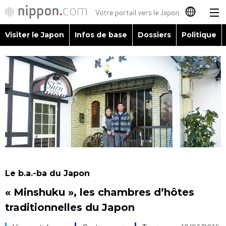
Visiter le Japon
Infos de base
Dossiers
Politique
日本語
English
简体字
Visiter le Japon
繁體字
Infos de base
Español
Dossiers
العربية
Le b.a.-ba du Japon
Politique
« Minshuku », les chambres d’hôtes
Русский
traditionnelles du Japon
Économie