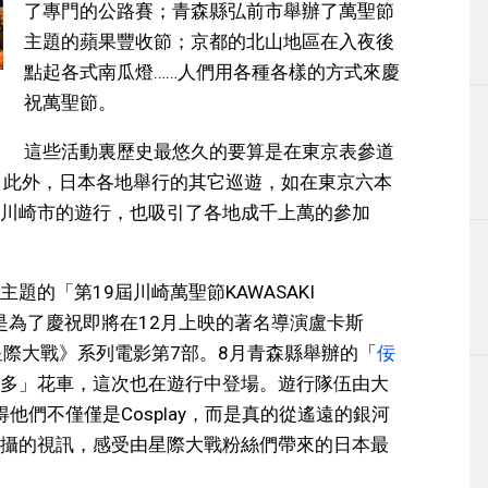
了專門的公路賽；青森縣弘前市舉辦了萬聖節
主題的蘋果豐收節；京都的北山地區在入夜後
點起各式南瓜燈……人們用各種各樣的方式來慶
祝萬聖節。
這些活動裏歷史最悠久的要算是在東京表參道
。此外，日本各地舉行的其它巡遊，如在東京六本
川崎市的遊行，也吸引了各地成千上萬的參加
的「第19屆川崎萬聖節KAWASAKI
行活動。這是為了慶祝即將在12月上映的著名導演盧卡斯
的《星際大戰》系列電影第7部。8月青森縣舉辦的「
佞
多」花車，這次也在遊行中登場。遊行隊伍由大
得他們不僅僅是Cosplay，而是真的從遙遠的銀河
攝的視訊，感受由星際大戰粉絲們帶來的日本最