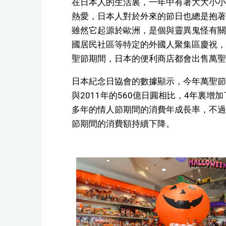
在日本人的生活裏，一年中有著大大小小
熱愛，日本人對於外來的節日也總是抱著
雖然它起源於歐洲，是個與靈異鬼怪有關
國居民社區等特定的外國人聚集區慶祝，
聖節期間，日本的便利商店都會出售萬聖
日本紀念日協會的數據顯示，今年萬聖節相
與2011年的560億日圓相比，4年裏
多年的情人節期間的消費年成長率，不過
節期間的消費額持續下降。