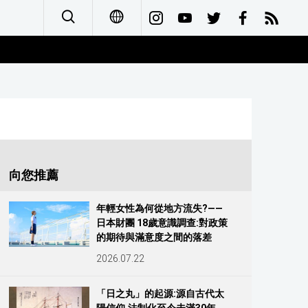
日本語
English
简体字
Français
向您推薦
Español
年輕女性為何從地方流失?——
日本財團 18歲意識調查:對政策
العربية
的期待與滿意度之間的落差
2026.07.22
Русский
「日之丸」的起源:源自古代太