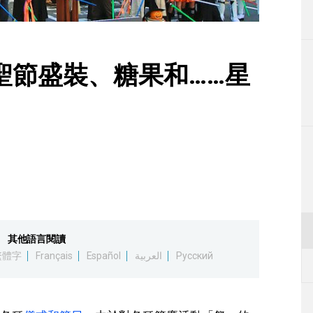
生活
運動
聖節盛裝、糖果和……星
東京
編輯部通知
其他語言閱讀
繁體字
Français
Español
العربية
Русский