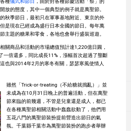
各種
儀式和節日
，由於對各種節慶活動「祭」的
開放的態度，其中一個典型的例子就是萬聖節。
的秋季節日，最初只在軍事基地附近、東京的外
但是現在已經成為盛行日本全國的節日。每年萬
節主題的糖果和零食，各地也會舉行盛裝巡遊。
關商品和活動的市場總值預計達1,220億日圓，
增加了一倍還多，同比成長11%，漲幅首次超過了壟斷
這也與2014年2月的寒冬有關，瑟瑟寒風使情人
雖然「Trick-or-treating（不給糖就搗亂）」並
未成為在10月31日晚上的普遍活動，但在萬聖
節來臨的前幾週，不管是兒童還是成人，都已
在各種萬聖節相關活動中蠢蠢欲動了，他們用
五花八門的萬聖節裝扮提前營造出節日的氣
氛。千葉縣千葉市為萬聖節裝扮的跑步者舉辦