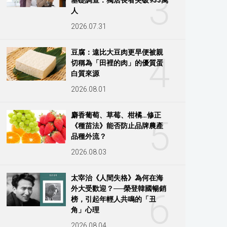
3
人
2026.07.31
豆腐：遠比大豆肉更早便被親
4
切稱為「田裡的肉」的優質蛋
白質來源
2026.08.01
麝香葡萄、草莓、柑橘…修正
5
《種苗法》能否防止品牌農產
品種外流？
2026.08.03
太宰治《人間失格》為何在海
外大受歡迎？──榮登韓國暢銷
6
榜，引起年輕人共鳴的「丑
角」心理
2026.08.04