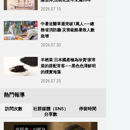
陽信仰,法制化至今未滿30年
2026.07.15
中暑送醫單週突破1萬人——總
務省消防廳:災害級酷暑致人數
急增
2026.07.30
羊栖菜:日本國產極為珍貴!家常
菜的搭配常客——黑色色澤鮮明
的樸實海藻
2026.07.25
熱門報導
訪問次數
社群媒體（SNS）
停留時間
分享數