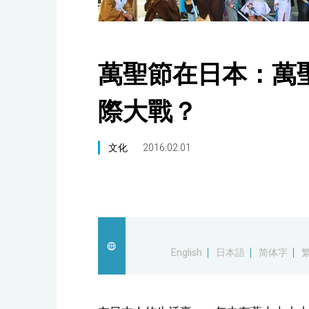
萬聖節在日本：萬
際大戰？
文化
2016.02.01
English
日本語
简体字