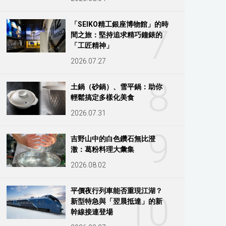
「SEIKO精工銀座博物館」的時
7
間之旅：堅持追求精巧鐘錶的
「工匠精神」
2026.07.27
8
土鍋（砂鍋）、雪平鍋：助你
輕鬆搞定多樣化美食
2026.07.31
9
吉野山中的白色鑽石無比澄
澈：葛粉料理大彙集
2026.08.02
平價夜行列車能否重現江湖？
10
新型特急與「翌晨抵達」的新
幹線接連登場