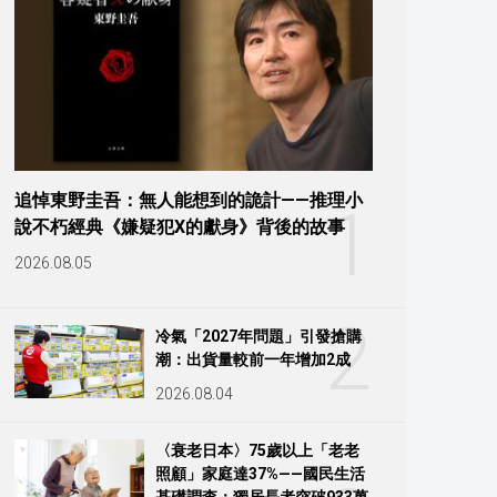
追悼東野圭吾：無人能想到的詭計——推理小
1
說不朽經典《嫌疑犯X的獻身》背後的故事
2026.08.05
2
冷氣「2027年問題」引發搶購
潮：出貨量較前一年增加2成
2026.08.04
〈衰老日本〉75歲以上「老老
照顧」家庭達37%——國民生活
基礎調查：獨居長者突破933萬