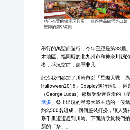
精心布置的銀座玩具店——銀座博品館營造出萬
聖節的濃郁氛圍
舉行的萬聖節遊行，今年已經是第33屆
木地區、福岡縣的北九州市和神奈川縣的
者，盛況空前，熱鬧非凡。
此次我們參加了川崎市以「星際大戰」為主題
Halloween2015」Cosplay遊
（George Lucas）那廣受影迷喜愛
武多
」祭上出現的星際大戰主題的「佞武
約2,500名組成，個個盛裝打扮，讓人覺
系千里迢迢趕到川崎。下面請欣賞我們拍
新的「祭」。