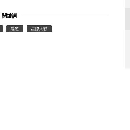
關鍵詞
巡遊
星際大戰