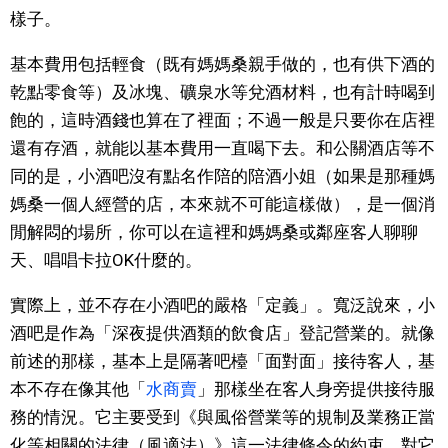
樣子。
文化
基本費用包括輕食（既有媽媽桑親手做的，也有供下酒的
乾點零食等）及冰塊、礦泉水等兌酒材料，也有計時喝到
科學技術
飽的，這時酒錢也算在了裡面；不過一般是只要你在店裡
還有存酒，就能以基本費用一直喝下去。和公關酒店等不
生活
同的是，小酒吧沒有點名作陪的陪酒小姐（如果是那種媽
媽桑一個人經營的店，本來就不可能這樣做），是一個消
運動
閒解悶的場所，你可以在這裡和媽媽桑或鄰座客人聊聊
天、唱唱卡拉OK什麼的。
娛樂
實際上，並不存在小酒吧的嚴格「定義」。寬泛說來，小
教育
酒吧是作為「深夜提供酒類的飲食店」登記營業的。就像
前述的那樣，基本上是隔著吧檯「面對面」接待客人，基
工作勞動
本不存在像其他「
水商賣
」那樣坐在客人身旁提供接待服
務的情況。它主要受到《與風俗營業等的規制及業務正當
家庭
化等相關的法律（風適法）》這一法律條令的約束，對它