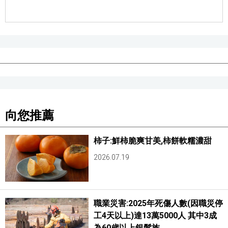
向您推薦
柿子:鮮柿脆爽甘美,柿餅軟糯濃甜
2026.07.19
職業災害:2025年死傷人數(因職災停
工4天以上)達13萬5000人 其中3成
為60歲以上銀髮族