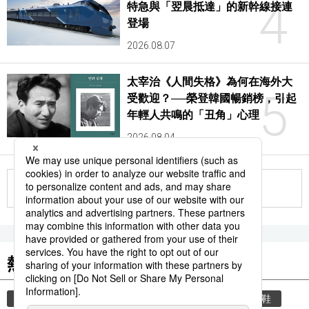
4
特急與「翌晨抵達」的新幹線接連
登場
2026.08.07
太宰治《人間失格》為何在海外大
5
受歡迎？──榮登韓國暢銷榜，引起
年輕人共鳴的「丑角」心理
2026.08.04
更多
熱門關鍵詞
教育
禮儀
禮貌
住宅
玄關
脫鞋