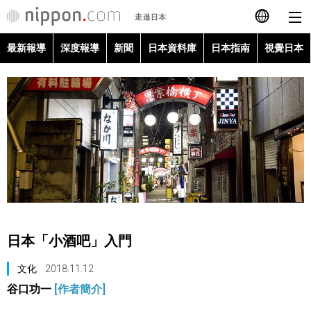
最新報導
深度報導
新聞
日本資料庫
日本指南
視覺日本
日本語
English
简体字
最新報導
Français
深度報導
Español
新聞
العربية
日本「小酒吧」入門
日本資料庫
Русский
文化
2018.11.12
谷口功一
[作者簡介]
日本指南