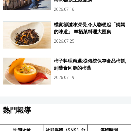
2026.07.16
樸實卻滋味深長,令人聯想起「媽媽
的味道」:羊栖菜料理大匯集
2026.07.25
柿子料理精選:從傳統保存食品柿餅,
到藥食同源的柿葉
2026.07.19
熱門報導
社群媒體（SNS）分
停留時間
訪問次數