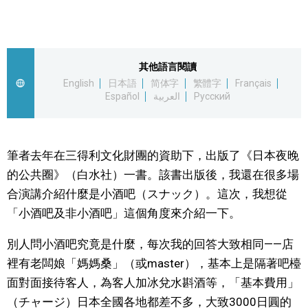
視覺日本
臺灣香港
其他語言閱讀
English
日本語
简体字
繁體字
Français
Español
العربية
Русский
更多
人物訪談
official SNS
筆者去年在三得利文化財團的資助下，出版了《日本夜晚
的公共圈》（白水社）一書。該書出版後，我還在很多場
日本入門
合演講介紹什麼是小酒吧（スナック）。這次，我想從
「小酒吧及非小酒吧」這個角度來介紹一下。
政治外交
別人問小酒吧究竟是什麼，每次我的回答大致相同——店
社會
裡有老闆娘「媽媽桑」（或master），基本上是隔著吧檯
面對面接待客人，為客人加冰兌水斟酒等，「基本費用」
財經
（チャージ）日本全國各地都差不多，大致3000日圓的