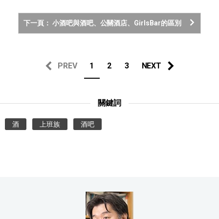
下一頁： 小酒吧與酒吧、公關酒店、GirlsBar的區別
PREV
1
2
3
NEXT
關鍵詞
酒
上班族
酒吧