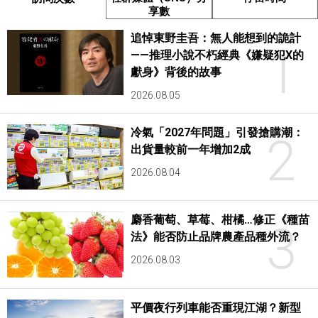
享數
追悼東野圭吾：無人能想到的詭計
1
——推理小說不朽經典《嫌疑犯X的
獻身》背後的故事
2026.08.05
冷氣「2027年問題」引發搶購潮：
2
出貨量較前一年增加2成
2026.08.04
麝香葡萄、草莓、柑橘…修正《種苗
3
法》能否防止品牌農產品種外流？
2026.08.03
平價夜行列車能否重現江湖？新型