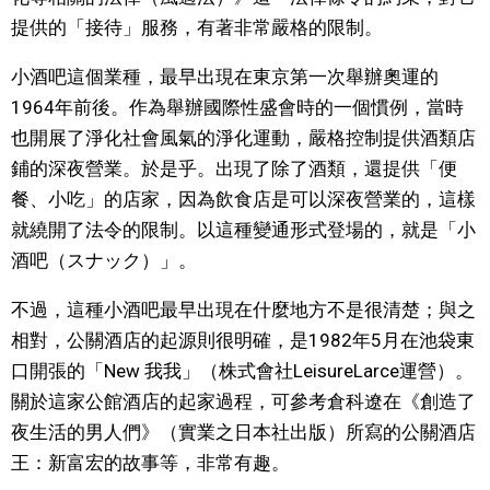
提供的「接待」服務，有著非常嚴格的限制。
醫療健康
小酒吧這個業種，最早出現在東京第一次舉辦奧運的
1964年前後。作為舉辦國際性盛會時的一個慣例，當時
語言
也開展了淨化社會風氣的淨化運動，嚴格控制提供酒類店
鋪的深夜營業。於是乎。出現了除了酒類，還提供「便
東京
餐、小吃」的店家，因為飲食店是可以深夜營業的，這樣
就繞開了法令的限制。以這種變通形式登場的，就是「小
編輯部通知
酒吧（スナック）」。
不過，這種小酒吧最早出現在什麼地方不是很清楚；與之
相對，公關酒店的起源則很明確，是1982年5月在池袋東
口開張的「New 我我」（株式會社LeisureLarce運營）。
關於這家公館酒店的起家過程，可參考倉科遼在《創造了
夜生活的男人們》（實業之日本社出版）所寫的公關酒店
王：新富宏的故事等，非常有趣。