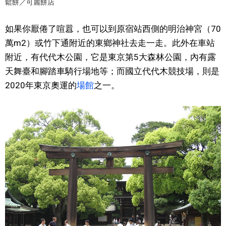
鬆餅／可麗餅店
如果你厭倦了喧囂，也可以到原宿站西側的明治神宮（70
萬m2）或竹下通附近的東鄉神社去走一走。此外在車站
附近，有代代木公園，它是東京第5大森林公園，內有露
天舞臺和腳踏車騎行場地等；而國立代代木競技場，則是
2020年東京奧運的
場館
之一。