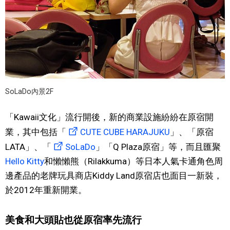
SoLaDo內景2F
「Kawaii文化」流行開後，新的商業設施紛紛在原宿開
業，其中包括「
CUTE CUBE HARAJUKU
」、「原宿
LATA」、「
SoLaDo
」「Q Plaza原宿」等，而且匯聚
Hello Kitty
和懶懶熊（Rilakkuma）等日本人氣卡通角色周
邊產品的老牌玩具商店Kiddy Land原宿店也面目一新裝，
於2012年重新開業。
美食和大頭貼也從原宿率先流行