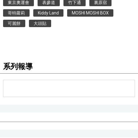
東京奧運會
表參道
竹下通
裏原宿
哥特蘿莉
Kiddy Land
MOSHI MOSHI BOX
可麗餅
大頭貼
系列報導