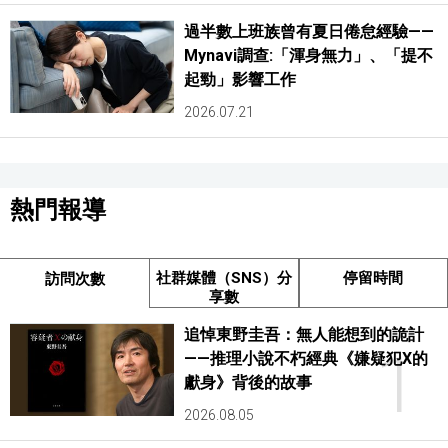
過半數上班族曾有夏日倦怠經驗——
Mynavi調查:「渾身無力」、「提不
起勁」影響工作
2026.07.21
熱門報導
社群媒體（SNS）分
停留時間
訪問次數
享數
追悼東野圭吾：無人能想到的詭計
1
——推理小說不朽經典《嫌疑犯X的
獻身》背後的故事
2026.08.05