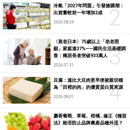
冷氣「2027年問題」引發搶購潮：
2
出貨量較前一年增加2成
2026.08.04
〈衰老日本〉75歲以上「老老照
3
顧」家庭達37%——國民生活基礎調
查：獨居長者突破933萬人
2026.07.31
豆腐：遠比大豆肉更早便被親切稱
4
為「田裡的肉」的優質蛋白質來源
2026.08.01
麝香葡萄、草莓、柑橘…修正《種苗
5
法》能否防止品牌農產品種外流？