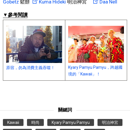
Gobetz
鬆餅
Kuma Hideki
明治神宮
Daa Nell
▼參考閱讀
Kyary Pamyu Pamyu，跨越國
原宿，勿為消費主義吞噬！
境的「Kawaii」！
關鍵詞
Kawaii
時尚
Kyary Pamyu Pamyu
明治神宮