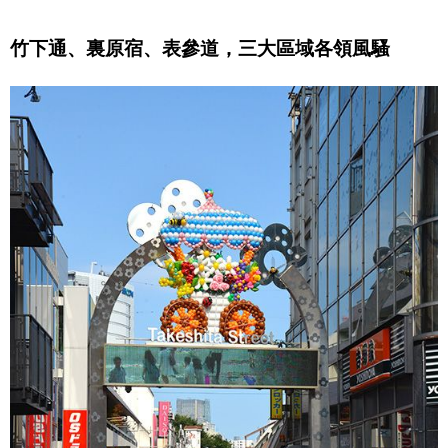
醫療健康
竹下通、裏原宿、表參道，三大區域各領風騷
語言
東京
編輯部通知