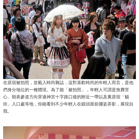
在原宿被拍照，並載入時尚雜誌，這對喜歡時尚的年輕人而言，是他
們身分地位的一種體現。為了能「被拍照」，年輕人可謂是煞費苦
心。朝表參道方向穿過神宮十字路口後的附近一帶以及裏原宿「貓
街」入口處等地，你能看到不少年輕人在鏡頭面前擺姿弄影，展現自
我。