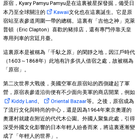
原宿，Kyary Pamyu Pamyu是在這裏被星探發掘，備受日
文化
本乃至全球關注的
Kawaii
文化也在這裏誕生。它是原
宿站至表參道周圍一帶的總稱。這裏有「吉他之神」克萊
科學技術
普頓（Eric Clapton）喜歡的豬排店，還有專門停靠天皇
專用列車的宮廷月臺。
生活
這裏原本是被稱為「千馱之原」的閑靜之地，因江戶時代
（1603～1868年）此地有許多供人借宿之處，故被稱為
運動
「原宿」。
娛樂
第二次世界大戰後，美國空軍在原宿站的西側建起了軍
營，原宿表參道沿街便有不少面向美軍的商店開業，例如
教育
Kiddy Land
、
Oriental Bazaar
等。之後，原宿成為
了流行文化與時尚的中心，還是因為1964年東京奧運的
工作勞動
奧運村就建在附近的代代木公園。外國人聚集此處，引得
深受外國文化影響的日本年輕人紛沓而來，將這裏逐漸變
家庭
成了「年輕人的世界」。