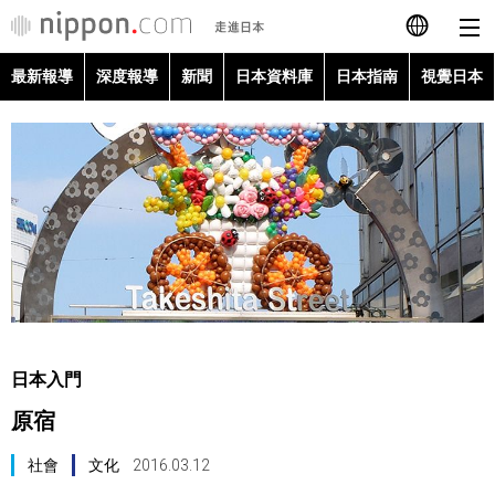
最新報導
深度報導
新聞
日本資料庫
日本指南
視覺日本
日本語
English
简体字
最新報導
Français
深度報導
Español
新聞
العربية
日本入門
日本資料庫
原宿
Русский
日本指南
社會
文化
2016.03.12