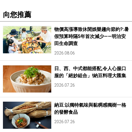
向您推薦
物價高漲導致休閒娛樂趨向節約?:暑
假預算時隔5年首次減少——明治安
田生命調查
2026.08.06
日、西、中式都能搭配,令人心服口
服的「絕妙組合」!納豆料理大匯集
2026.07.26
納豆:以獨特氣味與黏稠感獨樹一格
的發酵食品
2026.07.26