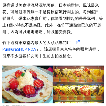
原宿還以美食潮流發源地著稱。日本的鬆餅、風味爆米
花、可麗餅潮流無一不是從原宿流行開去的。每到假日，
鬆餅店、爆米花專賣店前，你能看到排起的長長隊列，等
上1個小時也不足為怪。此外，在竹下通熱銷已久的可麗
餅，因為可以邊走邊吃，所以備受喜愛。
竹下通有東京都內最大的大頭貼專門店「
PurikuraSHOP NOA
」。該店獨具東京特色的照片邊框，
引來不少游客和女高中生前去拍照留念。