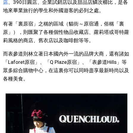
店
、390日圓店、企業試銷店以及甜品店鱗次櫛比，是各
地來畢業旅行的學生和外國遊客的必到之處。
有著「裏原宿」之稱的區域（貓街～原宿通，俗稱「裏
原」），則匯聚了各種個性物品收藏店、蘿莉塔或哥特蘿
莉風格的商店、舊衣店以及咖啡館等等。
而表參道則林立著日本國內外一流的品牌大商，還有諸如
「Laforet原宿」、「Q Plaze原宿」、「表參道Hills」等
眾多綜合購物中心，在這裏你可以同時盡享最新時尚以及
各種美食。