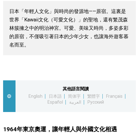
視覺日本
日本「年輕人文化」與時尚的發源地——原宿。這裏是
世界「Kawaii文化（可愛文化）」的聖地，還有繁茂森
臺灣香港
林簇擁之中的明治神宮。可愛、美味又時尚，多姿多彩
的原宿，不僅吸引著日本的少年少女，也讓海外遊客慕
更多
名而至。
人物訪談
official SNS
日本入門
其他語言閱讀
English
日本語
简体字
繁體字
Français
政治外交
Español
العربية
Русский
社會
1964年東京奧運，讓年輕人與外國文化相遇
財經