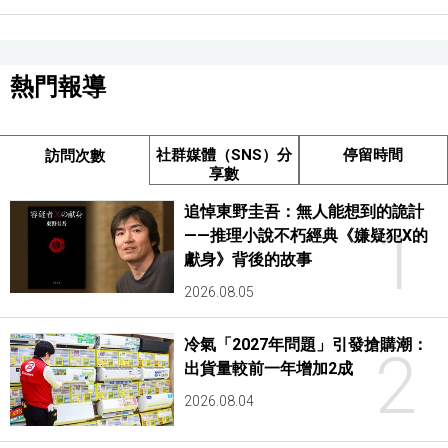
熱門報導
社群媒體（SNS）分
停留時間
訪問次數
享數
追悼東野圭吾：無人能想到的詭計
1
——推理小說不朽經典《嫌疑犯X的
獻身》背後的故事
2026.08.05
冷氣「2027年問題」引發搶購潮：
2
出貨量較前一年增加2成
2026.08.04