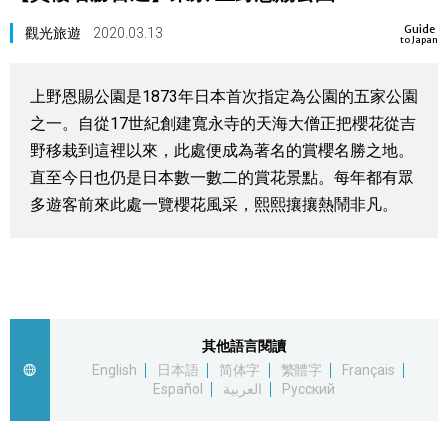
視覺日本
Guide
觀光旅遊
2020.03.13
to Japan
臺灣香港
上野恩賜公園是1873年日本首次指定為公園的五家公園
之一。自從17世紀創建寬永寺的天海大僧正把櫻花從吉
更多
野移栽到這裡以來，此處便成為著名的賞櫻名勝之地。
直至今日也仍是日本數一數二的賞花景點。每年都有眾
人物訪談
多遊客前來此處一覽櫻花風采，熙熙攘攘熱鬧非凡。
official SNS
日本入門
政治外交
其他語言閱讀
社會
English
日本語
简体字
繁體字
Français
Español
العربية
Русский
財經