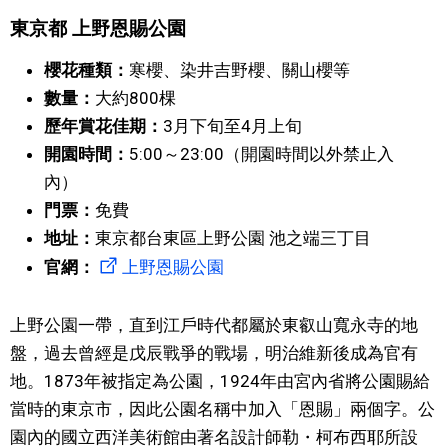
東京都 上野恩賜公園
文化
櫻花種類：
寒櫻、染井吉野櫻、關山櫻等
科學技術
數量：
大約800棵
歷年賞花佳期：
3月下旬至4月上旬
生活
開園時間：
5:00～23:00（開園時間以外禁止入
內）
運動
門票：
免費
地址：
東京都台東區上野公園 池之端三丁目
娛樂
官網：
上野恩賜公園
教育
上野公園一帶，直到江戶時代都屬於東叡山寬永寺的地
盤，過去曾經是戊辰戰爭的戰場，明治維新後成為官有
工作勞動
地。1873年被指定為公園，1924年由宮內省將公園賜給
當時的東京市，因此公園名稱中加入「恩賜」兩個字。公
家庭
園內的國立西洋美術館由著名設計師勒・柯布西耶所設