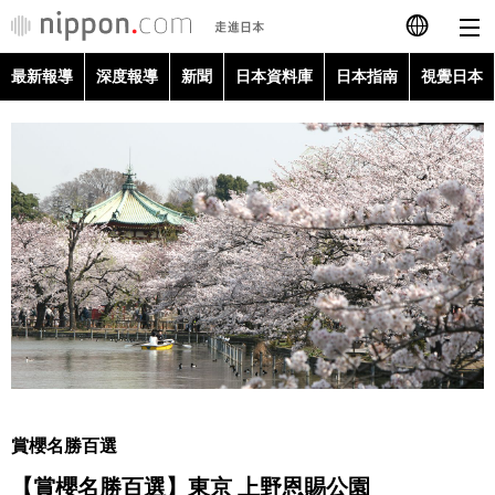
最新報導
深度報導
新聞
日本資料庫
日本指南
視覺日本
日本語
English
简体字
最新報導
Français
深度報導
Español
新聞
العربية
日本資料庫
Русский
賞櫻名勝百選
日本指南
【賞櫻名勝百選】東京 上野恩賜公園