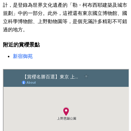
計，是登錄為世界文化遺產的「勒・柯布西耶建築及城市
醫療健康
規劃」中的一部分。此外，這裡還有東京國立博物館、國
立科學博物館、上野動物園等，是個充滿許多精彩不可錯
過的地方。
語言
附近的賞櫻景點
東京
新宿御苑
編輯部通知