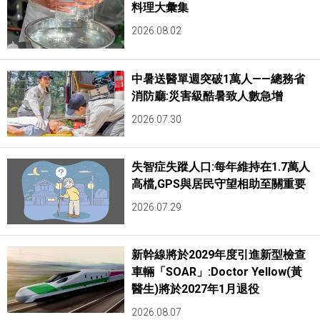
料理大彙集
2026.08.02
中暑送醫單週突破1萬人——總務省
消防廳:災害級酷暑致人數急增
2026.07.30
失智症失蹤人口:每年維持在1.7萬人
高檔,GPS與居民守望相助至關重要
2026.07.29
新幹線將於2029年度引進新型檢查
車輛「SOAR」:Doctor Yellow(黃
醫生)將於2027年1月退役
2026.08.07