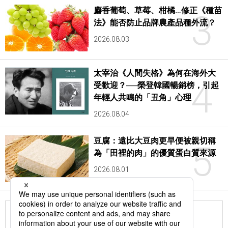
麝香葡萄、草莓、柑橘…修正《種苗
3
法》能否防止品牌農產品種外流？
2026.08.03
太宰治《人間失格》為何在海外大
4
受歡迎？──榮登韓國暢銷榜，引起
年輕人共鳴的「丑角」心理
2026.08.04
豆腐：遠比大豆肉更早便被親切稱
5
為「田裡的肉」的優質蛋白質來源
2026.08.01
更多