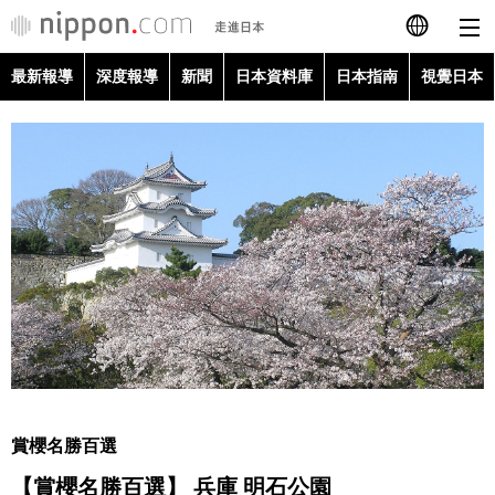
最新報導
深度報導
新聞
日本資料庫
日本指南
視覺日本
日本語
English
简体字
最新報導
Français
深度報導
Español
新聞
العربية
日本資料庫
Русский
賞櫻名勝百選
日本指南
【賞櫻名勝百選】 兵庫 明石公園