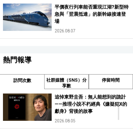
平價夜行列車能否重現江湖?新型特
急與「翌晨抵達」的新幹線接連登
場
2026.08.07
熱門報導
社群媒體（SNS）分
停留時間
訪問次數
享數
追悼東野圭吾：無人能想到的詭計
1
——推理小說不朽經典《嫌疑犯X的
獻身》背後的故事
2026.08.05