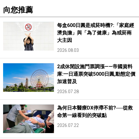
向您推薦
每盒600日圓是戒菸時機?:「家庭經
濟負擔」與「為了健康」為戒菸兩
大主因
2026.08.03
2成休閒設施門票調漲——帝國資料
庫:一日通票突破5000日圓,動態定價
加速普及
2026.07.28
為何日本醫療DX停滯不前?──從救
命第一線看到的突破點
2026.07.22