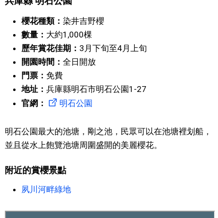
兵庫縣 明石公園
文化
櫻花種類：
染井吉野櫻
數量：
大約1,000棵
科學技術
歷年賞花佳期：
3月下旬至4月上旬
開園時間：
全日開放
生活
門票：
免費
地址：
兵庫縣明石市明石公園1-27
運動
官網：
明石公園
娛樂
明石公園最大的池塘，剛之池，民眾可以在池塘裡划船，
並且從水上飽覽池塘周圍盛開的美麗櫻花。
教育
附近的賞櫻景點
工作勞動
夙川河畔綠地
家庭