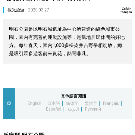
視覺日本
Guide
觀光旅遊
2020.03.27
to Japan
臺灣香港
明石公園是以明石城遺址為中心所建造的綠色城市公
園，園內有完善的運動設施等，是當地居民休閒的好地
更多
方。每年春天，園內1,000多棵染井吉野爭相綻放，總
是吸引眾多遊客前來賞花，熱鬧非凡。
人物訪談
official SNS
日本入門
政治外交
其他語言閱讀
English
日本語
简体字
繁體字
Français
Español
العربية
Русский
社會
財經