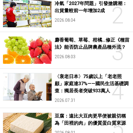
冷氣「2027年問題」引發搶購潮：
2
出貨量較前一年增加2成
2026.08.04
麝香葡萄、草莓、柑橘…修正《種苗
3
法》能否防止品牌農產品種外流？
2026.08.03
〈衰老日本〉75歲以上「老老照
4
顧」家庭達37%——國民生活基礎調
查：獨居長者突破933萬人
2026.07.31
豆腐：遠比大豆肉更早便被親切稱
5
為「田裡的肉」的優質蛋白質來源
2026.08.01