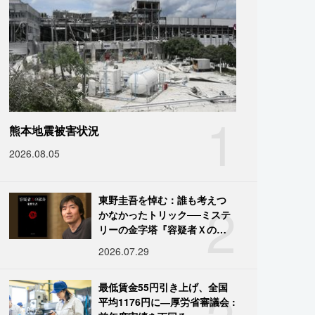
1
熊本地震被害状況
2026.08.05
2
東野圭吾を悼む：誰も考えつ
かなかったトリック──ミステ
リーの金字塔『容疑者Ｘの献
身』の舞台裏
2026.07.29
最低賃金55円引き上げ、全国
平均1176円に―厚労省審議会 :