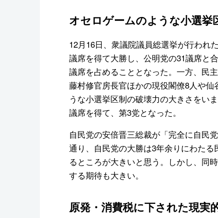
オセロゲームのような小選挙
12月16日、衆議院議員総選挙が行われ
議席を得て大勝し、公明党の31議席と合わ
議席を占めることとなった。一方、民主党
藤村修官房長官ほかの現役閣僚8人や仙
うな小選挙区制の破壊力の大きさをいま
議席を得て、第3党となった。
自民党の安倍晋三総裁が「完全に自民党
通り、自民党の大勝は3年余りにわたる
るところが大きいと思う。しかし、同時
する期待も大きい。
原発・消費税に下された現実