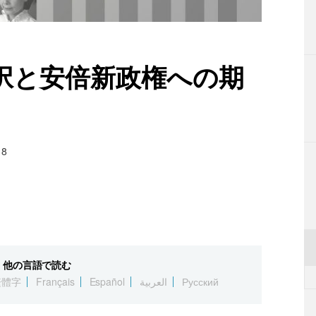
択と安倍新政権への期
18
他の言語で読む
繁體字
Français
Español
العربية
Русский