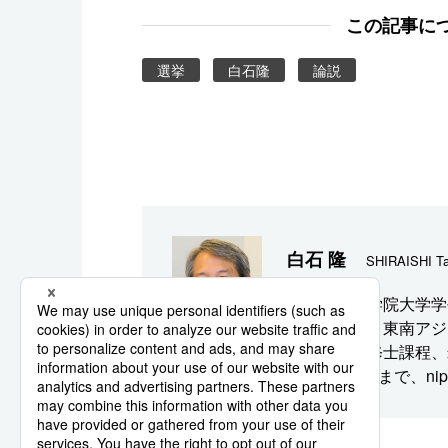
この記事に
選挙
白石隆
論説
白石 隆
SHIRAISHI Ta
政策研究大学院大学学
国際関係論、東南アジ
国際関係論修士課程、
から16年3月まで、ni