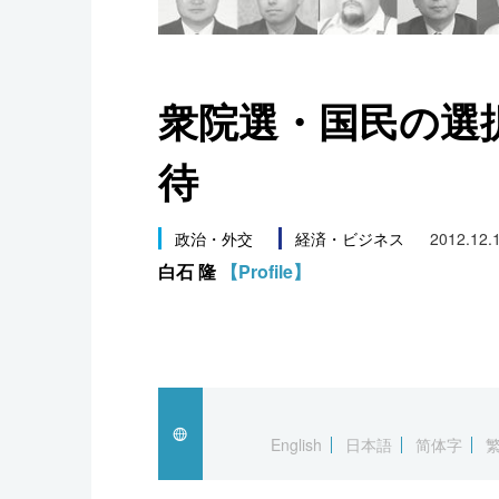
スポーツ・東京2020
衆院選・国民の選
待
政治・外交
経済・ビジネス
2012.12.
白石 隆
【Profile】
English
日本語
简体字