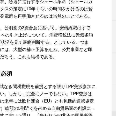
在、急速に進行するシェール革命（シェールガ
クスの策定に10年くらいの時間をかけるのは賢
発電所を再稼働させるのは当然のことである。
、公明党の3党合意に基づく。安倍総裁はすで
8％への引き上げについて、消費増税法に景気条項
経済状況を見て最終判断する」としている。つま
には、大型の補正予算を組み、公共事業など即
だろう。これも結構である。
は必須
域なき関税撤廃を前提とする限りTPP交渉参加に
い。しかし、完全にノーでもない。TPP交渉は
は来年には欧州連合（EU）とも包括的連携協定
P）総額の5割近くを占める自由貿易圏の創設に一
約に書いた通り、「失われた50兆円の国民所得