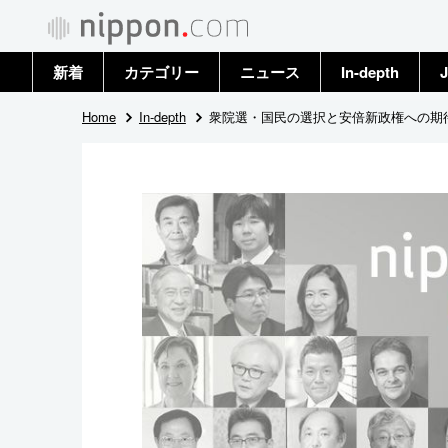
新着
カテゴリー
ニュース
In-depth
J
政治・外交
トップ
Home
In-depth
衆院選・国民の選択と安倍新政権への期
経済・ビジネス
アーカイブ
国際
社会
文化
科学・技術
暮らし