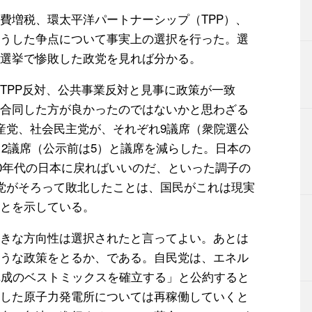
費増税、環太平洋パートナーシップ（TPP）、
うした争点について事実上の選択を行った。選
選挙で惨敗した政党を見れば分かる。
TPP反対、公共事業反対と見事に政策が一致
合同した方が良かったのではないかと思わざる
産党、社会民主党が、それぞれ9議席（衆院選公
、2議席（公示前は5）と議席を減らした。日本の
70年代の日本に戻ればいいのだ、といった調子の
党がそろって敗北したことは、国民がこれは現実
とを示している。
きな方向性は選択されたと言ってよい。あとは
うな政策をとるか、である。自民党は、エネル
構成のベストミックスを確立する」と公約すると
した原子力発電所については再稼働していくと