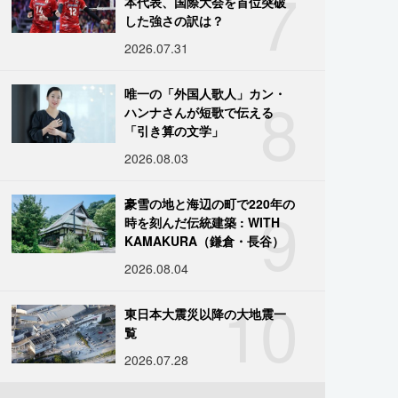
7
本代表、国際大会を首位突破
した強さの訳は？
2026.07.31
8
唯一の「外国人歌人」カン・
ハンナさんが短歌で伝える
「引き算の文学」
2026.08.03
9
豪雪の地と海辺の町で220年の
時を刻んだ伝統建築 : WITH
KAMAKURA（鎌倉・長谷）
2026.08.04
10
東日本大震災以降の大地震一
覧
2026.07.28