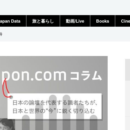
apan Data
旅と暮らし
動画/Live
Books
Cin
待