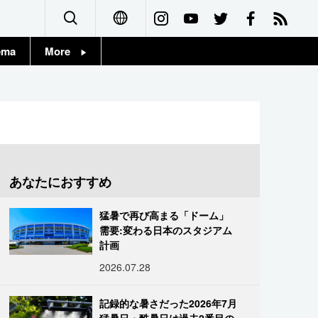
ema
More
English
Topics
简体字
Images
繁體字
People
Français
あなたにおすすめ
東京
Español
猛暑で再び高まる「ドーム」
お知らせ
需要:変わる日本のスタジアム
العربية
計画
2026.07.28
Русский
記録的な暑さだった2026年7月