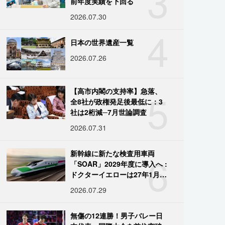
3
前年度実績を下回る
2026.07.30
4
日本の世界遺産一覧
2026.07.26
5
【高市内閣の支持率】急落、
全8社が政権発足後最低に：3
社は2桁減─7月世論調査
2026.07.31
6
新幹線に新たな検査用車両
「SOAR」2029年度に導入へ :
ドクターイエローは27年1月に
引退
2026.07.29
無傷の12連勝！男子バレー日