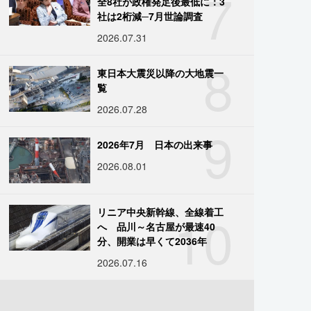
7
全8社が政権発足後最低に：3
社は2桁減─7月世論調査
2026.07.31
8
東日本大震災以降の大地震一
覧
2026.07.28
9
2026年7月 日本の出来事
2026.08.01
10
リニア中央新幹線、全線着工
へ 品川～名古屋が最速40
分、開業は早くて2036年
2026.07.16