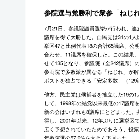
参院選与党勝利で衆参「ねじ
7月21日、参議院議員選挙が行われ、連
議席を得て大勝した。自民党は31の1人
挙区47と比例代表18の合計65議席、
合わせ、11議席を確保した。この結果
せて135となり、参議院（全242議席
参両院で多数派が異なる「ねじれ」が解
ポストを独占できる「安定多数」（12
他方、民主党は候補者を擁立した19の1
して、1998年の結党以来最低の17議
新の会はいずれも8議席にとどまった。
得し、2001年以来、12年ぶりに選挙
広く予想されていたためであろう、投票率
年参院選の57.9%を大きく下回った。