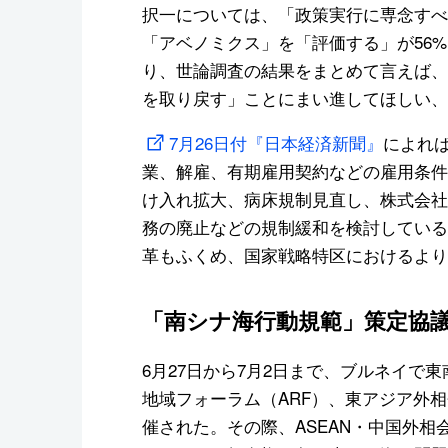
択一については、「政策実行に専念すべ
「アベノミクス」を「評価する」が56%
り、世論調査の結果をまとめて言えば、
を取り戻す」ことにまい進してほしい、
7月26日付『日本経済新聞』
によれ
業、解雇、有期雇用契約などの雇用条件
け入れ拡大、病床規制見直し、株式会社
務の廃止などの規制緩和を検討している
革もふくめ、国家戦略特区におけるより
「南シナ海行動規範」策定協議
6月27日から7月2日まで、ブルネイで東
地域フォーラム（ARF）、東アジア外相
催された。その際、ASEAN・中国外相