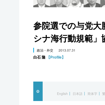
スポーツ・東京2020
参院選での与党大勝
シナ海行動規範」
政治・外交
2013.07.31
白石 隆
【Profile】
English
日本語
简体字