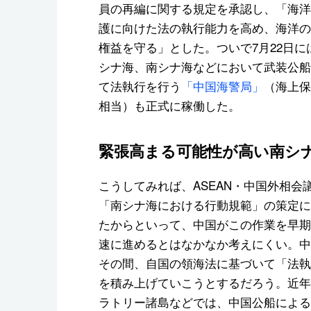
員の再編に関する規定を承認し、「海洋
護に向けた法の執行能力を高め、海洋の
権益を守る」とした。ついで7月22日に
シナ海、南シナ海などにおいて武装公船
て法執行を行う
「中国海警局」
（海上保
相当）も正式に稼働した。
緊張高まる可能性が高い南シ
こうしてみれば、ASEAN・中国外相会
「南シナ海における行動規範」の策定に
たからといって、中国がこの作業を早期
速に進めるとはなかなか考えにくい。中
その間、自国の領海法に基づいて「法執
を積み上げていこうとするだろう。近年
ラトリー諸島などでは、中国公船による