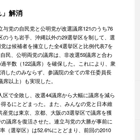
れ」解消
立与党の自民党と公明党が改選議席121のうち76
区のうち岩手、沖縄以外の29選挙区を制して、選
公明党は候補者を擁立した全4選挙区と比例代表7を
、自民、公明両党の議席は、非改選59議席と合わ
）の過半数（122議席）を確保した。これにより、衆
消したのみならず、参議院の全ての常任委員長
9議席以上）も実現した。
人区で全敗し、改選44議席から大幅に議席を減ら
席を得るにとどまった。また、みんなの党と日本維
共産党は東京、京都、大阪の3選挙区で議席を獲
区での議席を復活させた。連立与党の大勝が事前に
（選挙区）は52.6%にとどまり、前回の2010