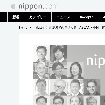
新着
カテゴリー
ニュース
In-depth
J
政治・外交
トップ
Home
In-depth
参院選での与党大勝、ASEAN・中国「
経済・ビジネス
アーカイブ
国際
社会
文化
科学・技術
暮らし