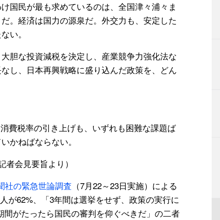
わけ国民が最も求めているのは、全国津々浦々ま
とだ。経済は国力の源泉だ。外交力も、安定した
たない。
。大胆な投資減税を決定し、産業競争力強化法な
長なし、日本再興戦略に盛り込んだ政策を、どん
、消費税率の引き上げも、いずれも困難な課題ば
ていかねばならない。
の記者会見要旨より）
聞社の緊急世論調査
（7月22～23日実施）による
人が62%、「3年間は選挙をせず、政策の実行に
期間がたったら国民の審判を仰ぐべきだ」の二者