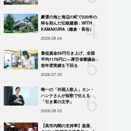
4
豪雪の地と海辺の町で220年の
時を刻んだ伝統建築 : WITH
KAMAKURA（鎌倉・長谷）
2026.08.04
5
最低賃金55円引き上げ、全国
平均1176円に―厚労省審議会 :
前年度実績を下回る
2026.07.30
6
唯一の「外国人歌人」カン・
ハンナさんが短歌で伝える
「引き算の文学」
2026.08.03
【高市内閣の支持率】急落、