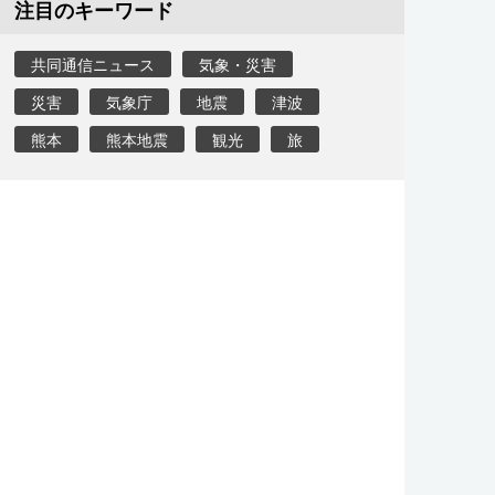
注目のキーワード
共同通信ニュース
気象・災害
災害
気象庁
地震
津波
熊本
熊本地震
観光
旅