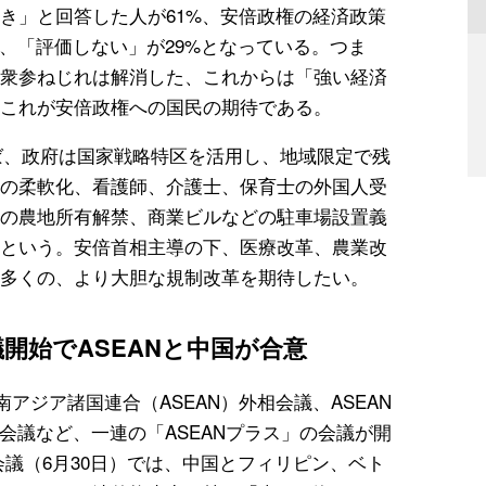
き」と回答した人が61%、安倍政権の経済政策
、「評価しない」が29%となっている。つま
衆参ねじれは解消した、これからは「強い経済
これが安倍政権への国民の期待である。
ば、政府は国家戦略特区を活用し、地域限定で残
の柔軟化、看護師、介護士、保育士の外国人受
の農地所有解禁、商業ビルなどの駐車場設置義
という。安倍首相主導の下、医療改革、農業改
多くの、より大胆な規制改革を期待したい。
開始でASEANと中国が合意
南アジア諸国連合（ASEAN）外相会議、ASEAN
会議など、一連の「ASEANプラス」の会議が開
会議（6月30日）では、中国とフィリピン、ベト