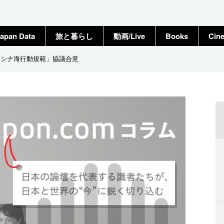
apan Data
旅と暮らし
動画/Live
Books
Cin
南シナ海行動規範」協議合意