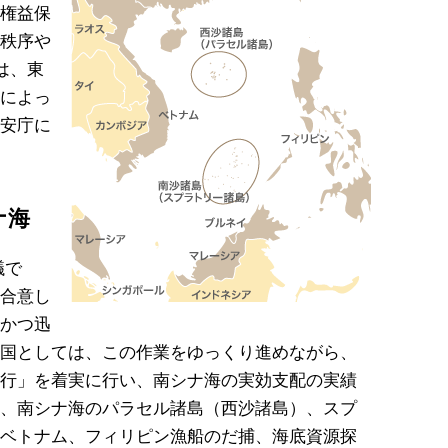
権益保
秩序や
は、東
によっ
安庁に
ナ海
議で
合意し
かつ迅
国としては、この作業をゆっくり進めながら、
行」を着実に行い、南シナ海の実効支配の実績
、南シナ海のパラセル諸島（西沙諸島）、スプ
ベトナム、フィリピン漁船のだ捕、海底資源探