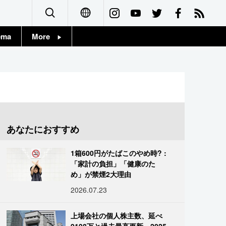
ema
More
English
Topics
简体字
Images
繁體字
People
Français
あなたにおすすめ
東京
Español
1箱600円がたばこのやめ時? :
お知らせ
「家計の負担」「健康のた
العربية
め」が禁煙2大理由
2026.07.23
Русский
上場会社の個人株主数、延べ