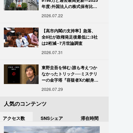
9198万と過去最高更新―2025
年度:外国法人の株式保有比率
は34.7%に
2026.07.22
【高市内閣の支持率】急落、
全8社が政権発足後最低に:3社
は2桁減─7月世論調査
2026.07.31
東野圭吾を悼む:誰も考えつか
なかったトリック──ミステリ
ーの金字塔『容疑者Xの献身』
の舞台裏
2026.07.29
人気のコンテンツ
アクセス数
SNSシェア
滞在時間