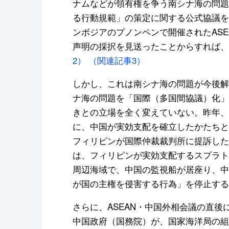
ナムなどが領有権を争う南シナ海の問題
る行動規範」の策定に関する公式協議を
ンボジアのプノンペンで開催されたAS
声明の採択を見送ったことからすれば、
2）
（関連記事3）
しかし、これは南シナ海の問題が今後解
ナ海の問題を「国際（多国間協議）化」
きとの立場を全く変えていない。昨年、
に、中国が実効支配を確立したかたちと
フィリピンが国際仲裁裁判所に提訴した
は、フィリピンが実効支配するスプラト
周辺海域で、中国の監視船が居座り、中
が国の主権を侵害する行為」を停止する
さらに、ASEAN・中国外相会議の直後
中国政府（国務院）が、国家海洋局の組