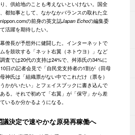
り、供給地のことも考えないといけない。国全
、都知事として、なかなかバランスの取れた立
ppon.comの前身の英文誌
の編集委
Japan Echo
て活躍を期待したい。
幕僚長が予想外に健闘した。インターネットで
ムを鼓吹する「ネット右翼（ネトウヨ）」など
査では20代の支持は24%で、舛添氏の34%に
10日の記者会見で「自民党支持者の1割が（田母
母神氏は「組織票がない中でこれだけ（票を）
うかがいたい」とフェイスブックに書き込んで
ある。それで初めて「右翼」が「保守」から差
ているか分かるようになる。
閣議決定で速やかな原発再稼働へ