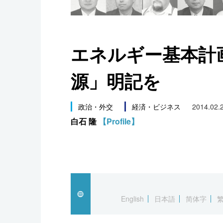
スポーツ・東京2020
エネルギー基本計
源」明記を
政治・外交
経済・ビジネス
2014.02.
白石 隆
【Profile】
English
日本語
简体字