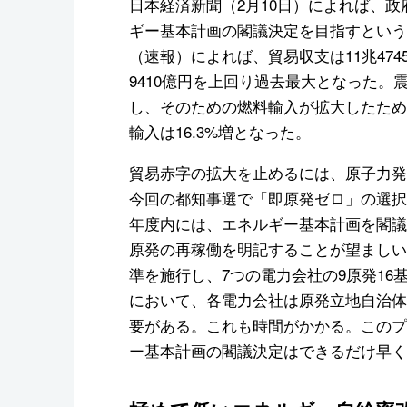
日本経済新聞（2月10日）によれば、
ギー基本計画の閣議決定を目指すという。
（速報）によれば、貿易収支は11兆474
9410億円を上回り過去最大となった
し、そのための燃料輸入が拡大したためで
輸入は16.3%増となった。
貿易赤字の拡大を止めるには、原子力発
今回の都知事選で「即原発ゼロ」の選択
年度内には、エネルギー基本計画を閣議
原発の再稼働を明記することが望ましい
準を施行し、7つの電力会社の9原発1
において、各電力会社は原発立地自治体
要がある。これも時間がかかる。このプ
ー基本計画の閣議決定はできるだけ早く