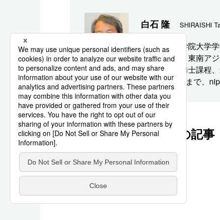
白石 隆
SHIRAISHI Ta
政策研究大学院大学学
国際関係論、東南アジ
国際関係論修士課程、
から16年3月まで、ni
このシリーズの他の記事