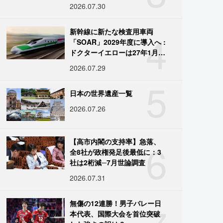
2026.07.30
4
新幹線に新たな検査用車両
「SOAR」2029年度に導入へ :
ドクターイエローは27年1月に
引退
2026.07.29
5
日本の世界遺産一覧
2026.07.26
6
【高市内閣の支持率】急落、
全8社が政権発足後最低に：3
社は2桁減─7月世論調査
2026.07.31
無傷の12連勝！男子バレー日
本代表、国際大会を首位突破