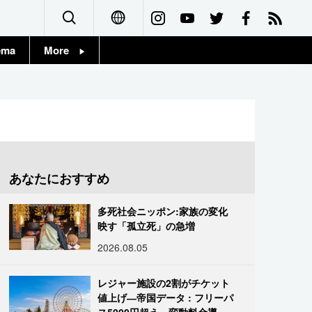
ema
More
English
Topics
简体字
Images
繁體字
People
Français
あなたにおすすめ
東京
Español
多死社会ニッポン:家族の変化
お知らせ
映す「孤立死」の急増
العربية
2026.08.05
Русский
レジャー施設の2割がチケット
値上げ―帝国データ : フリーパ