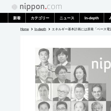
新着
カテゴリー
ニュース
In-depth
J
政治・外交
トップ
Home
In-depth
エネルギー基本計画には原発「ベース電
経済・ビジネス
アーカイブ
国際
社会
文化
科学・技術
暮らし