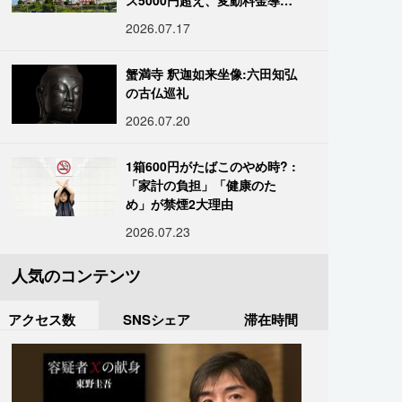
ス5000円超え、変動料金導入
進む
2026.07.17
蟹満寺 釈迦如来坐像:六田知弘
の古仏巡礼
2026.07.20
1箱600円がたばこのやめ時? :
「家計の負担」「健康のた
め」が禁煙2大理由
2026.07.23
人気のコンテンツ
アクセス数
SNSシェア
滞在時間