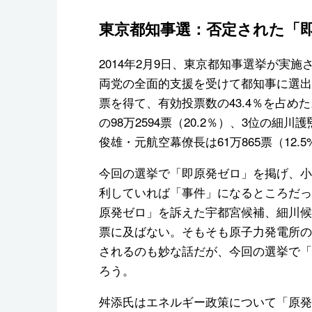
東京都知事選：否定された「
2014年2月9日、東京都知事選挙が実
両党の全面的支援を受けて都知事に選出された
票を得て、有効投票数の43.4％を占
の98万2594票（20.2％）、3位の細川
俊雄・元航空幕僚長は61万865票（12.
今回の選挙で「即原発ゼロ」を掲げ、小
利していれば「事件」になるところだっ
原発ゼロ」を訴えた宇都宮候補、細川候補
票に及ばない。そもそも原子力発電所の
されるのも妙な話だが、今回の選挙で「
ろう。
舛添氏はエネルギー政策について「原発