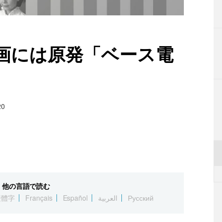
画には原発「ベース電
20
他の言語で読む
繁體字
Français
Español
العربية
Русский