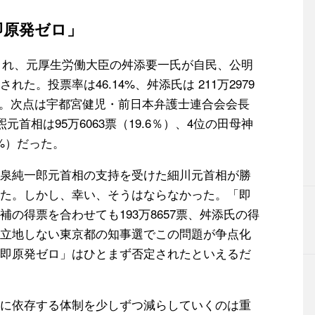
即原発ゼロ」
施され、元厚生労働大臣の舛添要一氏が自民、公明
。投票率は46.14%、舛添氏は 211万2979
めた。次点は宇都宮健児・前日本弁護士連合会会長
護煕元首相は95万6063票（19.6％）、4位の田母神
5%）だった。
泉純一郎元首相の支持を受けた細川元首相が勝
た。しかし、幸い、そうはならなかった。「即
の得票を合わせても193万8657票、舛添氏の得
立地しない東京都の知事選でこの問題が争点化
即原発ゼロ」はひとまず否定されたといえるだ
に依存する体制を少しずつ減らしていくのは重