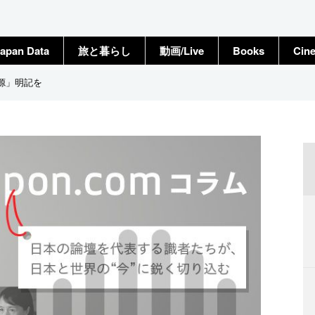
apan Data
旅と暮らし
動画/Live
Books
Cin
源」明記を