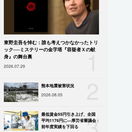
東野圭吾を悼む：誰も考えつかなかったトリ
1
ック──ミステリーの金字塔『容疑者Ｘの献
身』の舞台裏
2026.07.29
2
熊本地震被害状況
2026.08.05
3
最低賃金55円引き上げ、全国
平均1176円に―厚労省審議会 :
前年度実績を下回る