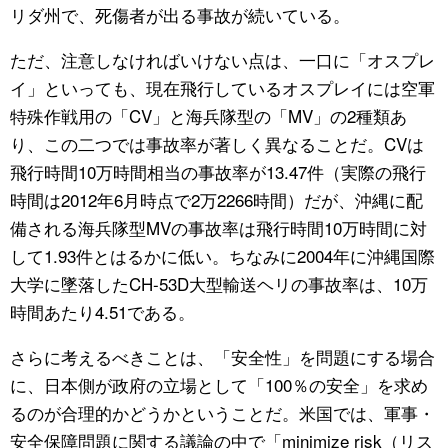
リダ州で、死傷者が出る事故が続いている。
ただ、注意しなければいけない点は、一口に「オスプレ
イ」といっても、現在飛行しているオスプレイには空軍
特殊作戦用の「CV」と海兵隊型の「MV」の2種類あ
り、この二つでは事故率が著しく異なることだ。CVは
飛行時間10万時間相当の事故率が13.47件（実際の飛行
時間は2012年6月時点で2万2266時間）だが、沖縄に配
備される海兵隊型MVの事故率は飛行時間10万時間に対
して1.93件とはるかに低い。ちなみに2004年に沖縄国際
大学に墜落したCH-53D大型輸送ヘリの事故率は、10万
時間あたり4.51である。
さらに考えるべきことは、「安全性」を問題にする場合
に、日本側が政府の立場として「100％の安全」を求め
るのが合理的かどうかということだ。米国では、軍事・
安全保障問題に関する議論の中で「minimize risk（リス