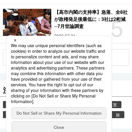
【高市内閣の支持率】急落、全8社
5
が政権発足後最低に：3社は2桁減
─7月世論調査
2026.07.31
もっと見る
注目のキーワード
共同通信ニュース
気象・災害
気象庁
災害
地震
津波
熊本
熊本地震
観光
旅