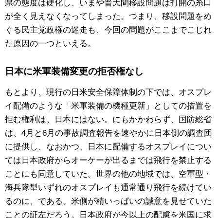
県の態度は硬化し、いまや普天間移設問題は打開の糸口
が全く見えなくなってしまった。つまり、移設問題をめ
ぐる民主党政権の迷走も、今回の問題がここまでこじれ
た原因の一つといえる。
日本に米軍装備変更の拒否権なし
もとより、現行の日米安全保障体制の下では、オスプレ
イ配備のような「米軍装備の機種更新」としての措置を
拒む権利は、日本にはない。にもかかわらず、国防総省
は、4月と6月の事故調査報告を速やかに日本側の調査団
に提供し、なおかつ、日本に配備するオスプレイについ
ては日本政府からオーケーが出るまでは飛行を禁止する
ことにも同意していた。世界の他の地域では、空軍型・
海兵隊型いずれのオスプレイも通常通り飛行を続けてい
るのに、である。米側が精いっぱいの誠意を見せていた
ことの証左だろう。日本政府が今以上の配慮を米国に求