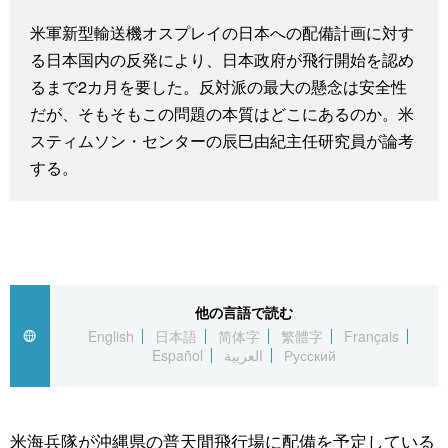
スポーツ・東京2020
文化
動画/Live
米軍新型輸送機オスプレイの日本への配備計画に対す
る日本国内の反発により、日本政府が飛行開始を認め
科学・技術
Books
るまで2カ月を要した。反対派の最大の懸念は安全性
だが、そもそもこの問題の本質はどこにあるのか。米
スティムソン・センターの辰巳由紀主任研究員が論考
暮らし
Cinema
する。
スポーツ・東京2020
Topics
Images
他の言語で読む
People
English
日本語
简体字
繁體字
Français
Español
العربية
Русский
東京
お知らせ
米海兵隊が沖縄県の普天間飛行場に配備を予定している