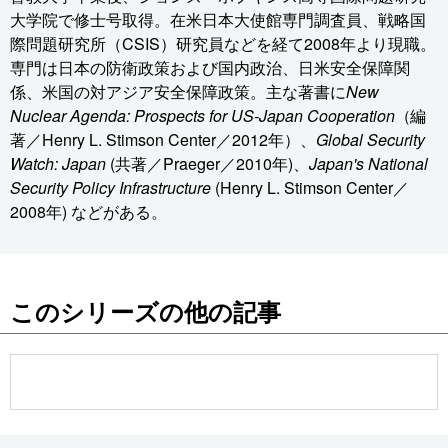
大学院で修士号取得。在米日本大使館専門調査員、戦略国
際問題研究所（CSIS）研究員などを経て2008年より現職。
専門は日本の防衛政策および国内政治、日米安全保障関
係、米国の対アジア安全保障政策。主な著書に
New
Nuclear Agenda: Prospects for US-Japan Cooperation
（編
著／Henry L. Stimson Center／2012年）、
Global Security
Watch: Japan
(共著／Praeger／2010年)、
Japan's National
Security Policy Infrastructure
(Henry L. Stimson Center／
2008年) などがある。
このシリーズの他の記事