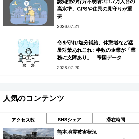
認知症の行方不明者:年1.7万人台の
高水準、GPSや住民の見守りが重
要
2026.07.21
命を守れ!塩分補給、休憩増など猛
暑対策あれこれ : 半数の企業が「業
務に支障あり」―帝国データ
2026.07.20
人気のコンテンツ
SNSシェア
滞在時間
アクセス数
熊本地震被害状況