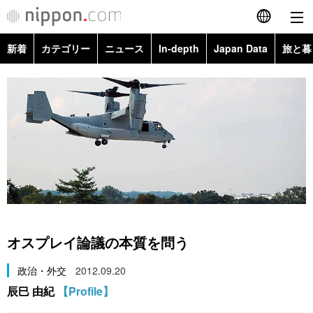
新着
カテゴリー
ニュース
In-depth
Japan Data
旅と暮
English
政治・外交
Topics
简体字
経済・ビジネス
Images
繁體字
カテゴリー
国際・海外
People
Français
政治・外交
ニュース
社会
東京
Español
経済・ビジネス
トップ
In-depth
文化
お知らせ
العربية
オスプレイ論議の本質を問う
国際
アーカイブ
Japan Data
科学・技術
Русский
政治・外交
2012.09.20
辰巳 由紀
【Profile】
社会
旅と暮らし
暮らし