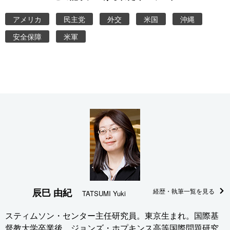
アメリカ
民主党
外交
米国
沖縄
安全保障
米軍
辰巳 由紀
経歴・執筆一覧を見る
TATSUMI Yuki
スティムソン・センター主任研究員。東京生まれ。国際基
督教大学卒業後、ジョンズ・ホプキンス高等国際問題研究