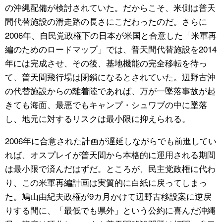
の沖縄配備が検討されていた。だからこそ、米側は普天
間代替施設の滑走路の長さにこだわったのだ。さらに
2006年、自民党政権下の日本が米国と合意した「米軍再
編のためのロードマップ」では、普天間代替施設を2014
年には完成させ、その後、基地機能の完全移転を待っ
て、普天間飛行場は閉鎖になるとされていた。辺野古沖
の代替施設からの離着陸であれば、万が一墜落事故が起
きても海面、最悪でもキャンプ・シュワブの中に墜落
し、地元に対するリスクは最小限に抑えられる。
2006年に合意された計画が遅延しながらでも前進してい
れば、オスプレイが普天間から本格的に運用される期間
は最小限で済んだはずだ。ところが、民主党政権に代わ
り、この米軍再編計画は実質的に白紙に戻ってしまっ
た。鳩山由紀夫政権が9カ月かけて辺野古移設案に逆戻
りする間に、「最低でも県外」という公約に喜んだ沖縄