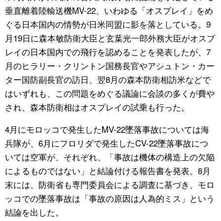
垂直離着陸輸送機MV-22、いわゆる「オスプレイ」をめ
公式SNS
ぐる日本国内の情勢が日米同盟に影を落としている。9
月19日に森本敏防衛大臣と玄葉光一郎外務大臣がオスプ
レイの日本国内での飛行を認めることを発表したが、7
月のヒラリー・クリントン国務長官やアシュトン・カー
ター国防副長官の訪日、翌8月の森本防衛相訪米などで
はいずれも、この問題をめぐる議論に会談の多くが費や
され、森本防衛相はオスプレイの試乗も行った。
4月にモロッコで発生したMV-22墜落事故については海
兵隊が、6月にフロリダで発生したCV-22墜落事故につ
いては空軍が、それぞれ、「事故は機体の構造上の欠陥
によるものではない」と結論付ける報告書を発表。8月
末には、防衛省も専門委員会による調査に基づき、モロ
ッコでの墜落事故は「事故の原因は人為的ミス」という
結論を出した。