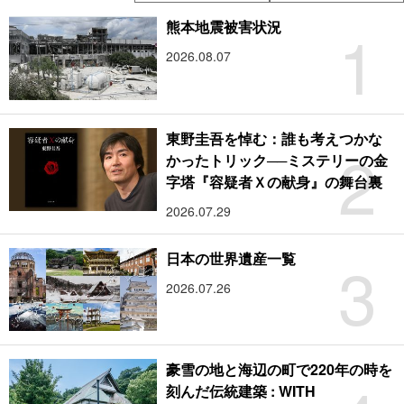
1
熊本地震被害状況
2026.08.07
東野圭吾を悼む：誰も考えつかな
2
かったトリック──ミステリーの金
字塔『容疑者Ｘの献身』の舞台裏
2026.07.29
3
日本の世界遺産一覧
2026.07.26
豪雪の地と海辺の町で220年の時を
刻んだ伝統建築 : WITH