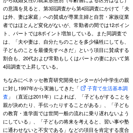
の意識を見ると、第3回調査から第4回調査にかけて「夫
は外、妻は家庭」への賛成が専業主婦と自営・家族従業
者ではほとんど変化がないが、常勤者の間では12ポイン
ト、パートでは8ポイント増加している。また同調査で
は、「夫や妻は、自分たちのことを多少犠牲にしても、
子どものことを最優先すべきだ」という項目に賛成する
割合も、20代および常勤もしくはパートの妻において第
4回調査で上昇している。
ちなみにベネッセ教育研究開発センターが小中学生の親
に対し1997年から実施してきた「
子育て生活基本調
査
」（直近は2011年）によれば、「子どもがすることを
親が決めたり、手伝ったりすることがある」、「子ども
の教育・進学面では世間一般の流れに乗り遅れないよう
にしている」、「子どもの将来を考えると、習い事や塾
に通わせないと不安である」などの項目を肯定する度合