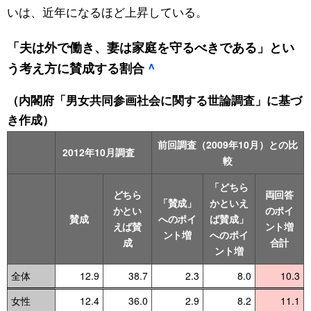
いは、近年になるほど上昇している。
「夫は外で働き、妻は家庭を守るべきである」とい
う考え方に賛成する割合
^
（内閣府「男女共同参画社会に関する世論調査」に基づ
き作成）
前回調査（2009年10月）との比
2012年10月調査
較
「どちら
どちら
両回答
「賛成」
かといえ
かとい
のポイ
賛成
へのポイ
ば賛成」
えば賛
ント増
ント増
へのポイ
成
合計
ント増
全体
12.9
38.7
2.3
8.0
10.3
女性
12.4
36.0
2.9
8.2
11.1