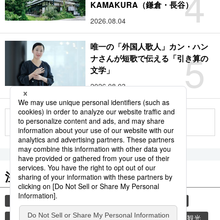
4
KAMAKURA（鎌倉・長谷）
2026.08.04
唯一の「外国人歌人」カン・ハン
5
ナさんが短歌で伝える「引き算の
文学」
2026.08.03
もっと見る
注目のキーワード
共同通信ニュース
和食
食材
スパイス
香辛料
時事通信ニュース
乾物
旅
観光