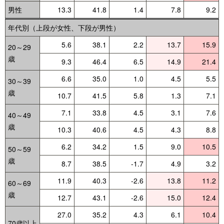
男性
13.3
41.8
1.4
7.8
9.2
年代別（上段が女性、下段が男性）
5.6
38.1
2.2
13.7
15.9
20～29
歳
9.3
46.4
6.5
14.9
21.4
6.6
35.0
1.0
4.5
5.5
30～39
歳
10.7
41.5
5.8
1.3
7.1
7.1
33.8
4.5
3.1
7.6
40～49
歳
10.3
40.6
4.5
4.3
8.8
6.2
34.2
1.5
9.0
10.5
50～59
歳
8.7
38.5
-1.7
4.9
3.2
11.9
40.3
-2.6
13.8
11.2
60～69
歳
12.7
43.1
-2.6
15.0
12.4
27.0
35.2
4.3
6.1
10.4
70歳以上