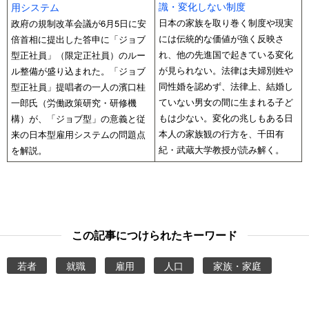
識・変化しない制度
用システム
日本の家族を取り巻く制度や現実
政府の規制改革会議が6月5日に安
には伝統的な価値が強く反映さ
倍首相に提出した答申に「ジョブ
れ、他の先進国で起きている変化
型正社員」（限定正社員）のルー
が見られない。法律は夫婦別姓や
ル整備が盛り込まれた。「ジョブ
同性婚を認めず、法律上、結婚し
型正社員」提唱者の一人の濱口桂
ていない男女の間に生まれる子ど
一郎氏（労働政策研究・研修機
もは少ない。変化の兆しもある日
構）が、「ジョブ型」の意義と従
本人の家族観の行方を、千田有
来の日本型雇用システムの問題点
紀・武蔵大学教授が読み解く。
を解説。
この記事につけられたキーワード
若者
就職
雇用
人口
家族・家庭