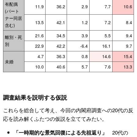
有配偶
11.9
36.2
2.9
7.7
10.6
(パート
ナー同居
13.5
42.1
1.2
7.2
8.4
含む)
21.6
34.5
3.9
5.5
9.4
離別・死
別
22.9
42.2
-6.4
16.1
9.7
4.7
36.3
0.8
14.6
15.4
未婚
10.0
40.6
5.7
7.6
13.3
調査結果を説明する仮説
これらを総合して考え、今回の内閣府調査への20代の反
応を読み解くふたつの仮説を立ててみたい。
20代の
「一時期的な景気回復による先祖返り」