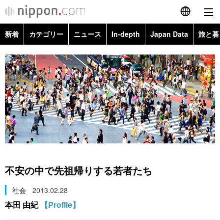
新着
カテゴリー
ニュース
In-depth
Japan Data
旅と暮
English
政治・外交
Topics
简体字
経済・ビジネス
Images
繁體字
カテゴリー
国際・海外
People
Français
政治・外交
ニュース
社会
東京
Español
経済・ビジネス
トップ
In-depth
文化
お知らせ
العربية
不安の中で先祖帰りする若者たち
国際
アーカイブ
Japan Data
科学・技術
Русский
社会
2013.02.28
本田 由紀
【Profile】
社会
旅と暮らし
暮らし