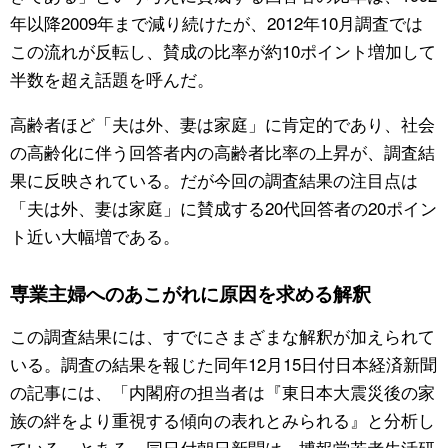
年以降2009年まで減り続けたが、2012年10月調査では
公式SNS
この流れが反転し、賛成の比率が約10ポイント増加して
半数を超え話題を呼んだ。
高齢者ほど「夫は外、妻は家庭」に肯定的であり、社会
の高齢化に伴う回答者内の高齢者比率の上昇が、調査結
果に反映されている。だが今回の調査結果の注目点は
「夫は外、妻は家庭」に賛成する20代回答者の20ポイン
ト近い大幅増である。
専業主婦へのあこがれに原因を求める解釈
この調査結果には、すでにさまざまな解釈が加えられて
いる。調査の結果を報じた同年12月15日付日本経済新聞
の記事には、「内閣府の担当者は『東日本大震災後の家
族の絆をより重視する傾向の表れとみられる』と分析し
ている」とある。同日付朝日新聞は、博報堂若者生活研