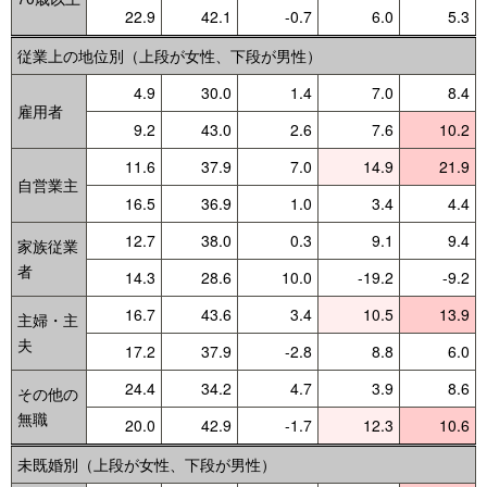
22.9
42.1
-0.7
6.0
5.3
従業上の地位別（上段が女性、下段が男性）
4.9
30.0
1.4
7.0
8.4
雇用者
9.2
43.0
2.6
7.6
10.2
11.6
37.9
7.0
14.9
21.9
自営業主
16.5
36.9
1.0
3.4
4.4
12.7
38.0
0.3
9.1
9.4
家族従業
者
14.3
28.6
10.0
-19.2
-9.2
16.7
43.6
3.4
10.5
13.9
主婦・主
夫
17.2
37.9
-2.8
8.8
6.0
24.4
34.2
4.7
3.9
8.6
その他の
無職
20.0
42.9
-1.7
12.3
10.6
未既婚別（上段が女性、下段が男性）