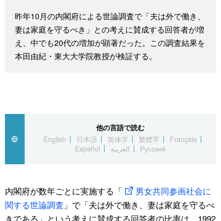
スポーツ・東京2020
文化
動画/Live
昨年10月の内閣府による世論調査で「夫は外で働き、
妻は家庭を守るべき」との考えに賛成する回答者が増
科学・技術
Books
え、中でも20代の増加が顕著だった。この調査結果を
本田由紀・東大大学院教授が検証する。
暮らし
Cinema
スポーツ・東京2020
Topics
Images
他の言語で読む
English
日本語
简体字
繁體字
Français
Español
العربية
Русский
People
東京
内閣府が数年ごとに実施する「
男女共同参画社会に
関する世論調査
」で「夫は外で働き、妻は家庭を守るべ
お知らせ
きである」という考えに賛成する回答者の比率は、1992