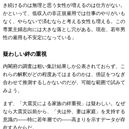
き続けるのは無理と思う女性が増えるのは仕方がない。
かといって、低収入の非正規雇用では仕事のやりがいも
なく、やらないで済むならと考える女性も増える。この
専業主婦志向には大きな落とし穴がある。現在、若年男
性の雇用も不安定になっている」
疑わしい絆の重視
内閣府の調査は粗い集計結果しか公表されておらず、こ
れらの解釈がどの程度あてはまるのかは、傍証をつなぎ
合わせて推測するしかないのだが、可能な範囲で試みて
みよう。
まず、「大震災による家族の絆重視」は疑わしい。なぜ
なら大震災以前から、「夫は外、妻は家庭」を支持する
意識の――特に若年層での――高まりを示すデータが存
在するからだ。