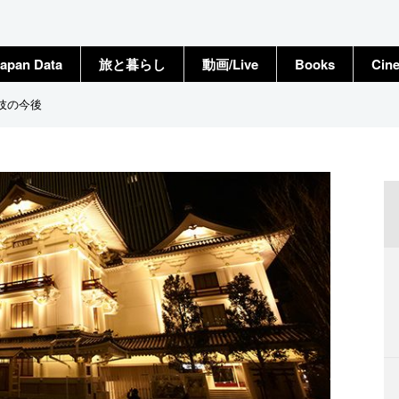
apan Data
旅と暮らし
動画/Live
Books
Cin
伎の今後