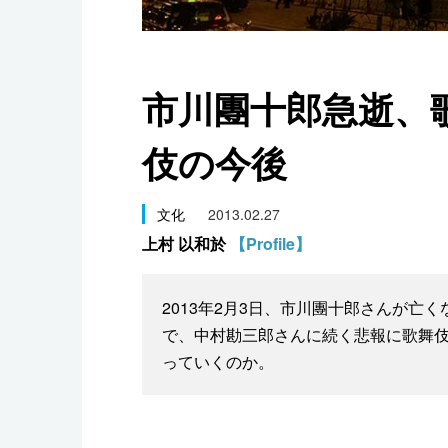
スポーツ・東京2020
市川團十郎急逝、
伎の今後
文化
2013.02.27
上村 以和於
【Profile】
2013年2月3日、市川團十郎さんが亡
で、中村勘三郎さんに続く悲報に歌舞
っていくのか。