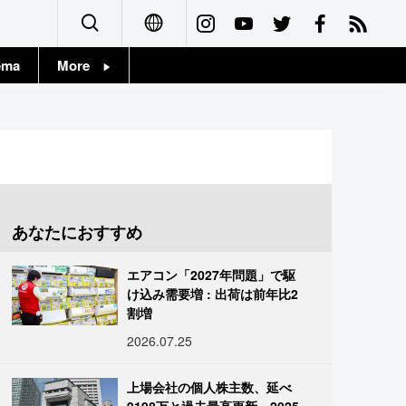
ema
More
English
Topics
简体字
Images
繁體字
People
Français
あなたにおすすめ
東京
Español
エアコン「2027年問題」で駆
お知らせ
け込み需要増 : 出荷は前年比2
العربية
割増
2026.07.25
Русский
上場会社の個人株主数、延べ