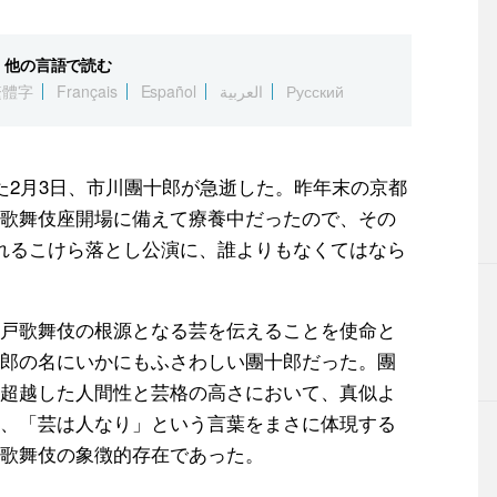
他の言語で読む
繁體字
Français
Español
العربية
Русский
た2月3日、市川團十郎が急逝した。昨年末の京都
歌舞伎座開場に備えて療養中だったので、その
れるこけら落とし公演に、誰よりもなくてはなら
戸歌舞伎の根源となる芸を伝えることを使命と
郎の名にいかにもふさわしい團十郎だった。團
超越した人間性と芸格の高さにおいて、真似よ
、「芸は人なり」という言葉をまさに体現する
歌舞伎の象徴的存在であった。