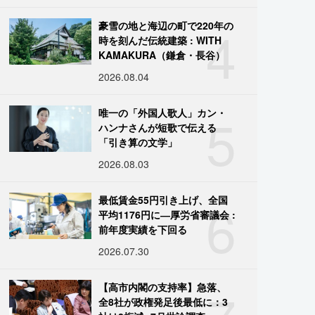
4
豪雪の地と海辺の町で220年の
時を刻んだ伝統建築 : WITH
KAMAKURA（鎌倉・長谷）
2026.08.04
5
唯一の「外国人歌人」カン・
ハンナさんが短歌で伝える
「引き算の文学」
2026.08.03
6
最低賃金55円引き上げ、全国
平均1176円に―厚労省審議会 :
前年度実績を下回る
2026.07.30
【高市内閣の支持率】急落、
全8社が政権発足後最低に：3