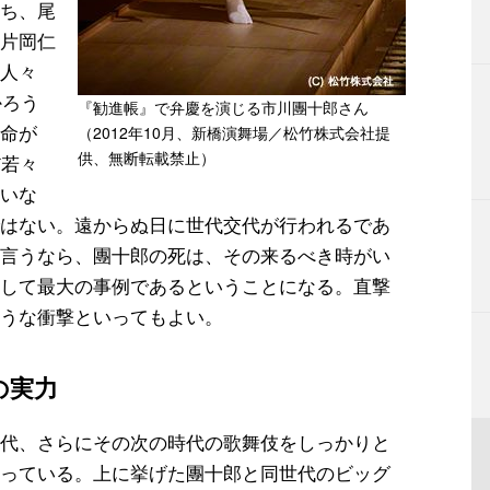
ち、尾
片岡仁
人々
かろう
『勧進帳』で弁慶を演じる市川團十郎さん
命が
（2012年10月、新橋演舞場／松竹株式会社提
供、無断転載禁止）
だ若々
いな
はない。遠からぬ日に世代交代が行われるであ
言うなら、團十郎の死は、その来るべき時がい
して最大の事例であるということになる。直撃
うな衝撃といってもよい。
の実力
代、さらにその次の時代の歌舞伎をしっかりと
っている。上に挙げた團十郎と同世代のビッグ