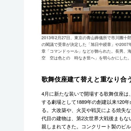
2013年2月27日、東京の青山葬儀所で市川團十
の閣議で受章が決定した「旭日中綬章」や200
章「コマンドゥール」などが飾られた。長男、
空 空は色との 時なき世へ」を明らかにした。（撮
歌舞伎座建て替えと重なり合
4月に新たな装いで開場する歌舞伎座は
する劇場として1889年の創建以来12
る。大改築や、火災や戦災による焼失な
代目の建物は、第2次世界大戦後まもない
親しまれてきた。コンクリート製のビル