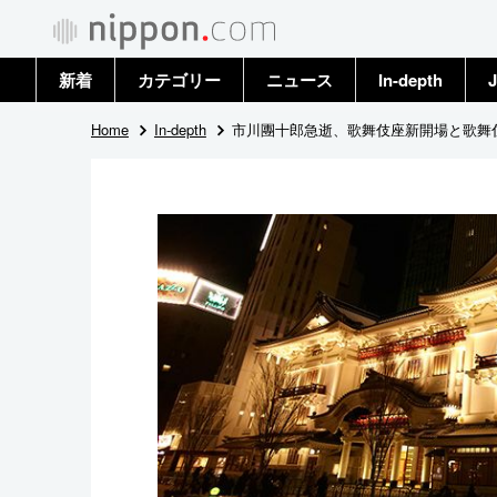
新着
カテゴリー
ニュース
In-depth
J
政治・外交
トップ
Home
In-depth
市川團十郎急逝、歌舞伎座新開場と歌舞
経済・ビジネス
アーカイブ
国際
社会
文化
科学・技術
暮らし