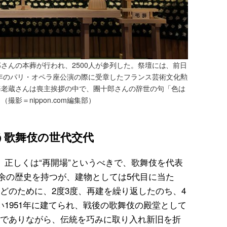
郎さんの本葬が行われ、2500人が参列した。祭壇には、前日
7年のパリ・オペラ座公演の際に受章したフランス芸術文化勲
海老蔵さんは喪主挨拶の中で、團十郎さんの辞世の句「色は
影＝nippon.com編集部）
う歌舞伎の世代交代
、正しくは“再開場”というべきで、歌舞伎を代表
0年余の歴史を持つが、建物としては5代目に当た
どのために、2度3度、再建を繰り返したのち、4
1951年に建てられ、戦後の歌舞伎の殿堂として
でありながら、伝統を巧みに取り入れ新旧を折