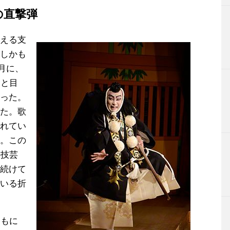
の直撃弾
える支
しかも
2月に、
ーと目
った。
た。歌
れてい
。この
の技芸
続けて
いる折
ともに