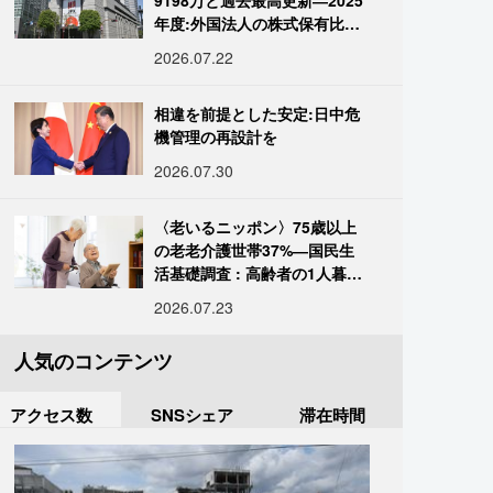
9198万と過去最高更新―2025
年度:外国法人の株式保有比率
は34.7%に
2026.07.22
相違を前提とした安定:日中危
機管理の再設計を
2026.07.30
〈老いるニッポン〉75歳以上
の老老介護世帯37%―国民生
活基礎調査 : 高齢者の1人暮ら
し933万人超
2026.07.23
人気のコンテンツ
アクセス数
SNSシェア
滞在時間