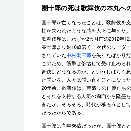
團十郎の死は歌舞伎の本丸へ
團十郎が亡くなったことは、歌舞伎を支
柱が失われたような感を人々に与えた。
歌舞伎界は、わずか2カ月前の2012年1
團十郎より約10歳若く、次代のリーダ
されていた
中村勘三郎
を失ったばかりだ
このため、衝撃は倍増して受け止められ
舞伎はどうなるのか、というしばらく忘
た問いを、人々は問い直すことになった
20年余、歌舞伎は、芸盛りの俳優たち
とそれを支持する人気の両面から隆盛を
きたが、そろそろ、時代が移ろうとして
だったからである。
團十郎は享年66歳だったが、團十郎と