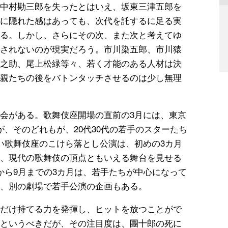
中村勘三郎を失ったとはいえ、坂東三津五郎を
に隠れた感はあっても、次代を託するに足る実
る。しかし、さらにその次、また次と考えてゆ
されないのが現実だろう。市川染五郎、市川猿
之助、尾上松緑等々、若く才能のある人材は決
親たちの後をバトンタッチさせるのは少し無理
会がある。歌舞伎座開場の直前の3月には、東京
、そのどれもが、20代30代の若手のスターたち
い歌舞伎座のこけら落とし公演は、初めの3カ月
、現代の歌舞伎の頂点ともいえる舞台を見せる
から9月までの3カ月は、若手たちが中心になって
、別の劇場で若手公演の企画もある。
だけ持てる力を発揮し、ヒットを放つことがで
というべきだが、その注目度は、團十郎の死に