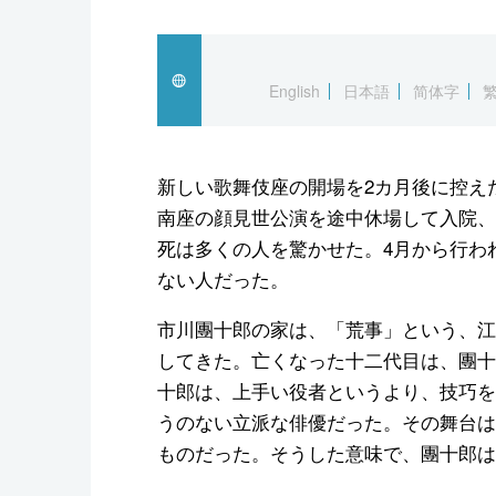
English
日本語
简体字
新しい歌舞伎座の開場を2カ月後に控え
南座の顔見世公演を途中休場して入院、
死は多くの人を驚かせた。4月から行わ
ない人だった。
市川團十郎の家は、「荒事」という、江
してきた。亡くなった十二代目は、團十
十郎は、上手い役者というより、技巧を
うのない立派な俳優だった。その舞台は
ものだった。そうした意味で、團十郎は