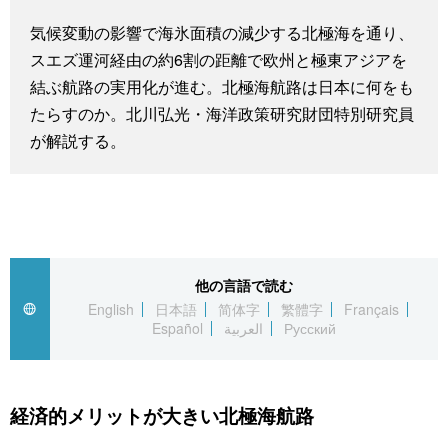
スポーツ・東京2020
文化
動画/Live
気候変動の影響で海氷面積の減少する北極海を通り、
スエズ運河経由の約6割の距離で欧州と極東アジアを
科学・技術
Books
結ぶ航路の実用化が進む。北極海航路は日本に何をも
たらすのか。北川弘光・海洋政策研究財団特別研究員
が解説する。
暮らし
Cinema
スポーツ・東京2020
Topics
Images
他の言語で読む
English
日本語
简体字
繁體字
Français
People
Español
العربية
Русский
東京
経済的メリットが大きい北極海航路
お知らせ