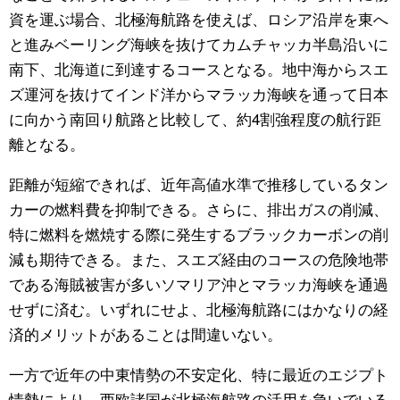
資を運ぶ場合、北極海航路を使えば、ロシア沿岸を東へ
と進みベーリング海峡を抜けてカムチャッカ半島沿いに
南下、北海道に到達するコースとなる。地中海からスエ
ズ運河を抜けてインド洋からマラッカ海峡を通って日本
に向かう南回り航路と比較して、約4割強程度の航行距
離となる。
距離が短縮できれば、近年高値水準で推移しているタン
カーの燃料費を抑制できる。さらに、排出ガスの削減、
特に燃料を燃焼する際に発生するブラックカーボンの削
減も期待できる。また、スエズ経由のコースの危険地帯
である海賊被害が多いソマリア沖とマラッカ海峡を通過
せずに済む。いずれにせよ、北極海航路にはかなりの経
済的メリットがあることは間違いない。
一方で近年の中東情勢の不安定化、特に最近のエジプト
情勢により、西欧諸国が北極海航路の活用を急いでいる