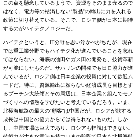
この点を懸念しているようで、資源をそのまま売るので
はなく、電力等の枯渇しない“製品”の輸出に力を入れる
政策に切り替えている。そこで、ロシア側が日本に期待
するのがハイテクノロジーだ。
ハイテクというと、IT分野を思い浮かべがちだが、現在
では重工業分野でもハイテク化が進んでいることを忘れ
てはならない。海底の油田やガス田の開発も、技術革新
が可能にしたものだ。サハリンの開発でも日ロ協力が進
んでいるが、ロシア側は日本企業の投資に対して歓迎ム
ードだ。特に、資源輸出に頼らない経済成長を目標とす
るプーチン大統領とその周辺は、日本企業と組んでモノ
づくりへの情熱を学びたいと考えているだろう。いま、
北極海航路の最大の“顧客”は中国だが、ロシアが欲する
成長は中国との協力からでは得られないものだ。しか
し、中国市場は巨大であり、ロシアも軽視はできない。
技術力が大きな意味を持ついまの段階で日本も北極海航