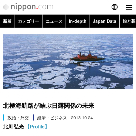
新着
カテゴリー
ニュース
In-depth
Japan Data
旅と暮
English
政治・外交
Topics
简体字
経済・ビジネス
Images
繁體字
カテゴリー
国際・海外
People
Français
政治・外交
ニュース
社会
東京
Español
経済・ビジネス
トップ
In-depth
文化
お知らせ
العربية
北極海航路が結ぶ日露関係の未来
国際
アーカイブ
Japan Data
科学・技術
Русский
政治・外交
経済・ビジネス
2013.10.24
北川 弘光
【Profile】
社会
旅と暮らし
暮らし