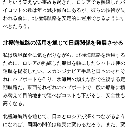
たという笑えない事故も起きた。ロシアでも熟練したパ
イロットの数は年々減少傾向にあるが、彼らの技術が失
われる前に、北極海航路を安定的に運用できるようにす
べきだろう。
北極海航路の活用を通じて日露関係を発展させる
私は環境保全に気を配りながら、北極海航路を活用する
ために、ロシアの熟練した船員を軸にしたシャトル便の
運航を提案したい。スカンジナビア半島と日本のそれぞ
れにハブポートを作り、氷海用の頑丈な船で往復する定
期航路だ。東西それぞれのハブポートで一般の船舶に積
み替えて目的地まで運べばコストも下がるし、安全性も
高くなる。
北極海航路を通じて、日本とロシアが深くつながるよう
になれば、両国の関係は確実に変わるだろう。また、変