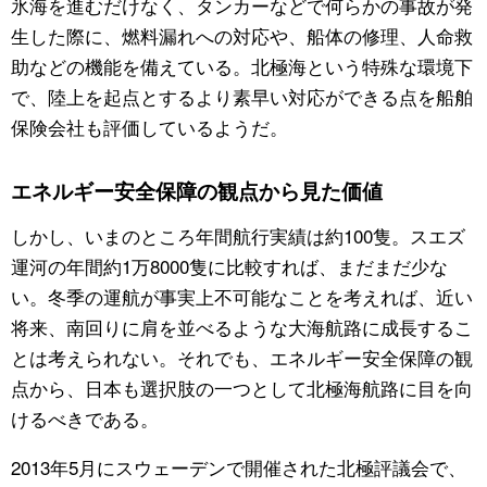
氷海を進むだけなく、タンカーなどで何らかの事故が発
生した際に、燃料漏れへの対応や、船体の修理、人命救
助などの機能を備えている。北極海という特殊な環境下
で、陸上を起点とするより素早い対応ができる点を船舶
保険会社も評価しているようだ。
エネルギー安全保障の観点から見た価値
しかし、いまのところ年間航行実績は約100隻。スエズ
運河の年間約1万8000隻に比較すれば、まだまだ少な
い。冬季の運航が事実上不可能なことを考えれば、近い
将来、南回りに肩を並べるような大海航路に成長するこ
とは考えられない。それでも、エネルギー安全保障の観
点から、日本も選択肢の一つとして北極海航路に目を向
けるべきである。
2013年5月にスウェーデンで開催された北極評議会で、