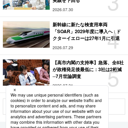
3
実績を下回る
2026.07.30
新幹線に新たな検査用車両
4
「SOAR」2029年度に導入へ : ド
クターイエローは27年1月に引退
2026.07.29
【高市内閣の支持率】急落、全8社
5
が政権発足後最低に：3社は2桁減
─7月世論調査
2026.07.31
もっと見る