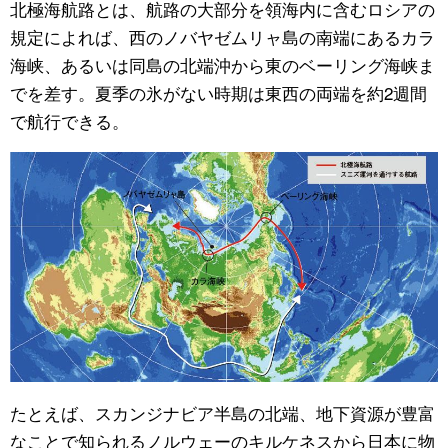
北極海航路とは、航路の大部分を領海内に含むロシアの
規定によれば、西のノバヤゼムリャ島の南端にあるカラ
公式SNS
海峡、あるいは同島の北端沖から東のベーリング海峡ま
でを差す。夏季の氷がない時期は東西の両端を約2週間
で航行できる。
たとえば、スカンジナビア半島の北端、地下資源が豊富
なことで知られるノルウェーのキルケネスから日本に物