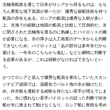
北極海航路を通じて日本がロシアから得るものは、もち
ろん豊富な地下資源が第一だが、優秀な操船技術を持つ
船員の存在もある。ロシアの船員は優秀な人材が多い
上、氷海での経験は他国の船員と比較して圧倒的だ。氷
に閉ざされた北極海を渡るのに熟練したパイロットの腕
が必要になる。氷の厚さは人工衛星のデータからも判断
できないため、パイロットは「あの部分は多年氷だから
避ける。一年氷のこちらから進む」などと瞬時に判断す
る必要があるが、これは経験がなければできないとい
う。
かつてロシアと並んで優秀な船員を輩出していたスカン
ジナビア諸国では、温暖化でバルト海の氷が融けたた
め、砕氷船を運航する経験を持たない若手が増えてしま
った。氷に慣れない若手パイロットの誤った判断で砕氷
船が氷に挟まれて動けなくなり、ロシア船に救助を求め