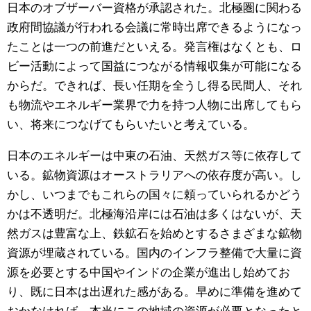
日本のオブザーバー資格が承認された。北極圏に関わる
政府間協議が行われる会議に常時出席できるようになっ
たことは一つの前進だといえる。発言権はなくとも、ロ
ビー活動によって国益につながる情報収集が可能になる
からだ。できれば、長い任期を全うし得る民間人、それ
も物流やエネルギー業界で力を持つ人物に出席してもら
い、将来につなげてもらいたいと考えている。
日本のエネルギーは中東の石油、天然ガス等に依存して
いる。鉱物資源はオーストラリアへの依存度が高い。し
かし、いつまでもこれらの国々に頼っていられるかどう
かは不透明だ。北極海沿岸には石油は多くはないが、天
然ガスは豊富な上、鉄鉱石を始めとするさまざまな鉱物
資源が埋蔵されている。国内のインフラ整備で大量に資
源を必要とする中国やインドの企業が進出し始めてお
り、既に日本は出遅れた感がある。早めに準備を進めて
おかなければ、本当にこの地域の資源が必要となったと