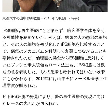
京都大学の山中伸弥教授＝2016年7月撮影（時事）
iPS細胞は再生医療にとどまらず、臨床医学全体を変え
る可能性を秘めていた。例えば、病気の人の患部の細胞
と、その人の細胞を初期化したiPS細胞を比較すること
で、病気のメカニズムを解明して創薬につながることも
期待されたのだ。倫理面の懸念からES細胞に反対して
いたブッシュ米大統領もローマ法王も、iPS細胞には歓
迎の意を表明した。1人の患者も救われてはいない段階
にもかかわらず、2012年には山中氏にノーベル医学・生
理学賞が贈られた。
ヒトiPS細胞の発見により、夢の再生医療の実現に向け
たレースの火ぶたが切られた。