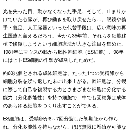
光を失った目、動かなくなった手足、そして、止まりか
公式SNS
けていた心臓が、再び働きを取り戻せたら…。眼鏡や義
手・義足、人工臓器といった代替手段は、広い意味の再
生医療と言えるだろう。今から35年前、それらを細胞移
植で修復しようという細胞療法が大きな注目を集めた。
1981年にマウスの胚から胚性幹細胞（ES細胞）、98年
にはヒトES細胞の作製が成功したためだ。
約60兆個とされる成体細胞は、たった1つの受精卵から
細胞分裂を繰り返した末に出来上がる。幹細胞は、分裂
に際して自己を複製する力とさまざまな細胞に分化する
能力（分化多能性）を持つ細胞で、中でも受精卵は成体
のあらゆる細胞をつくり出すことができる。
ES細胞は、受精卵が6～7回分裂した初期胚から作ら
れ、分化多能性を持ちながら、ほぼ無限に増殖が可能な