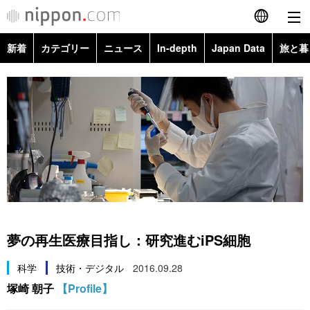
新着
カテゴリー
ニュース
In-depth
Japan Data
旅と暮
English
政治・外交
Topics
简体字
経済・ビジネス
Images
繁體字
カテゴリー
国際・海外
People
Français
政治・外交
ニュース
社会
東京
Español
経済・ビジネス
トップ
In-depth
文化
お知らせ
العربية
夢の再生医療目指し：研究進むiPS細胞
国際
アーカイブ
Japan Data
科学・技術
Русский
科学
技術・デジタル
2016.09.28
塚崎 朝子
【Profile】
社会
旅と暮らし
暮らし