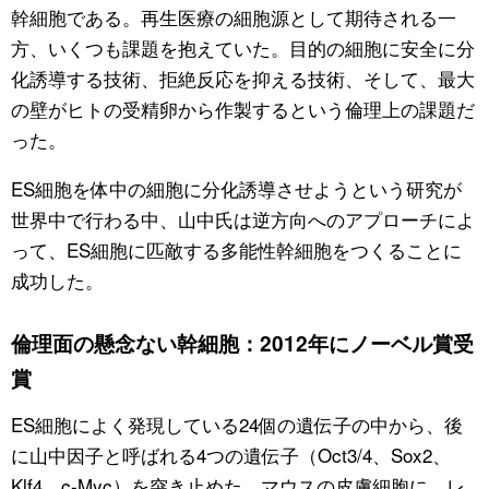
幹細胞である。再生医療の細胞源として期待される一
方、いくつも課題を抱えていた。目的の細胞に安全に分
化誘導する技術、拒絶反応を抑える技術、そして、最大
の壁がヒトの受精卵から作製するという倫理上の課題だ
った。
ES細胞を体中の細胞に分化誘導させようという研究が
世界中で行わる中、山中氏は逆方向へのアプローチによ
って、ES細胞に匹敵する多能性幹細胞をつくることに
成功した。
倫理面の懸念ない幹細胞：2012年にノーベル賞受
賞
ES細胞によく発現している24個の遺伝子の中から、後
に山中因子と呼ばれる4つの遺伝子（Oct3/4、Sox2、
Klf4、c-Myc）を突き止めた。マウスの皮膚細胞に、レ