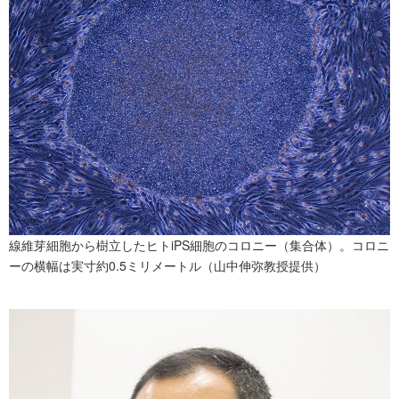
線維芽細胞から樹立したヒトiPS細胞のコロニー（集合体）。コロニ
ーの横幅は実寸約0.5ミリメートル（山中伸弥教授提供）