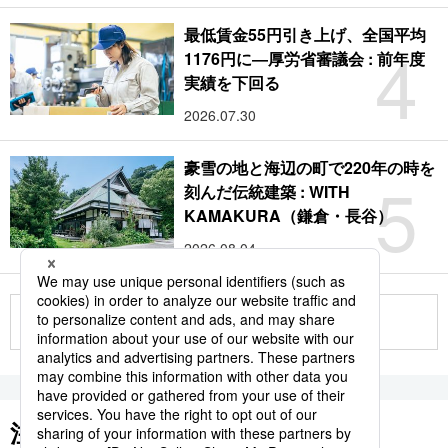
最低賃金55円引き上げ、全国平均
4
1176円に―厚労省審議会 : 前年度
実績を下回る
2026.07.30
豪雪の地と海辺の町で220年の時を
5
刻んだ伝統建築 : WITH
KAMAKURA（鎌倉・長谷）
2026.08.04
もっと見る
注目のキーワード