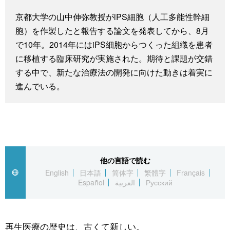
スポーツ・東京2020
文化
動画/Live
京都大学の山中伸弥教授がiPS細胞（人工多能性幹細
胞）を作製したと報告する論文を発表してから、8月
科学・技術
Books
で10年。2014年にはiPS細胞からつくった組織を患者
に移植する臨床研究が実施された。期待と課題が交錯
する中で、新たな治療法の開発に向けた動きは着実に
暮らし
Cinema
進んでいる。
スポーツ・東京2020
Topics
Images
他の言語で読む
People
English
日本語
简体字
繁體字
Français
Español
العربية
Русский
東京
お知らせ
再生医療の歴史は、古くて新しい。