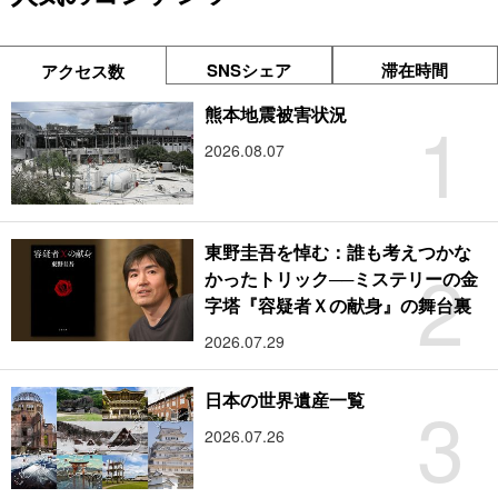
SNSシェア
滞在時間
アクセス数
1
熊本地震被害状況
2026.08.07
東野圭吾を悼む：誰も考えつかな
2
かったトリック──ミステリーの金
字塔『容疑者Ｘの献身』の舞台裏
2026.07.29
3
日本の世界遺産一覧
2026.07.26