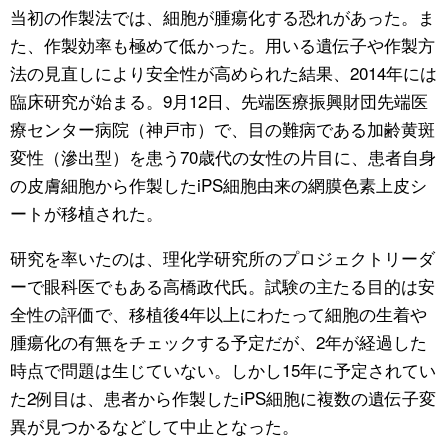
当初の作製法では、細胞が腫瘍化する恐れがあった。ま
た、作製効率も極めて低かった。用いる遺伝子や作製方
法の見直しにより安全性が高められた結果、2014年には
臨床研究が始まる。9月12日、先端医療振興財団先端医
療センター病院（神戸市）で、目の難病である加齢黄斑
変性（滲出型）を患う70歳代の女性の片目に、患者自身
の皮膚細胞から作製したiPS細胞由来の網膜色素上皮シ
ートが移植された。
研究を率いたのは、理化学研究所のプロジェクトリーダ
ーで眼科医でもある高橋政代氏。試験の主たる目的は安
全性の評価で、移植後4年以上にわたって細胞の生着や
腫瘍化の有無をチェックする予定だが、2年が経過した
時点で問題は生じていない。しかし15年に予定されてい
た2例目は、患者から作製したiPS細胞に複数の遺伝子変
異が見つかるなどして中止となった。