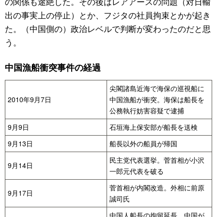
の関係も途絶した。その後はレアアースの問題（対日輸
出の事実上の停止）とか、フジタの社員拘束とかが起き
た。（中国側の）政治レベルで判断が変わったのだと思
う。
中国漁船衝突事件の経過
尖閣諸島近海で海保の巡視船に
2010年9月7日
中国漁船が衝突。海保は船長を
公務執行妨害容疑で逮捕
9月9日
石垣海上保安部が船長を送検
9月13日
船長以外の船員が帰国
民主党代表選挙。菅首相が小沢
9月14日
一郎元代表を破る
菅首相が内閣改造。外相に前原
9月17日
誠司氏
中国人船長の拘留延長。中国が