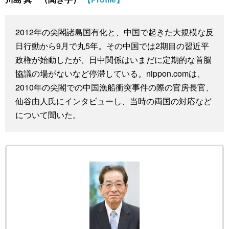
スポーツ・東京2020
文化
動画/Live
2012年の尖閣諸島国有化と、中国で起きた大規模な反
科学・技術
Books
日行動から9月で丸5年。その中国では2期目の習近平
政権が始動したが、日中関係はいまだに定期的な首脳
暮らし
Cinema
協議の場がないなど停滞している。nippon.comは、
2010年の尖閣での中国漁船衝突事件の際の官房長官、
仙谷由人氏にインタビューし、当時の両国の対応など
スポーツ・東京2020
Topics
について聞いた。
Images
People
東京
お知らせ