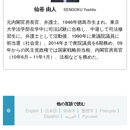
仙谷 由人
SENGOKU Yoshito
公式SNS
元内閣官房長官、弁護士。1946年徳島市生まれ。東京
大学法学部在学中に司法試験に合格し、中退して司法修
習生に。弁護士として活動後、1990年に衆議院議員に
初当選（社会党）。2014年まで衆院議員を6期務め、09
年からの民主党政権では国家戦略担当相、内閣官房長官
（10年6月～11年1月）、法相などを務めた。
他の言語で読む
English
日本語
简体字
繁體字
Français
Español
العربية
Русский