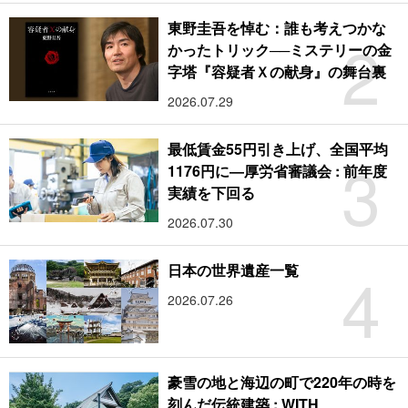
東野圭吾を悼む：誰も考えつかな
2
かったトリック──ミステリーの金
字塔『容疑者Ｘの献身』の舞台裏
2026.07.29
最低賃金55円引き上げ、全国平均
3
1176円に―厚労省審議会 : 前年度
実績を下回る
2026.07.30
4
日本の世界遺産一覧
2026.07.26
豪雪の地と海辺の町で220年の時を
刻んだ伝統建築 : WITH