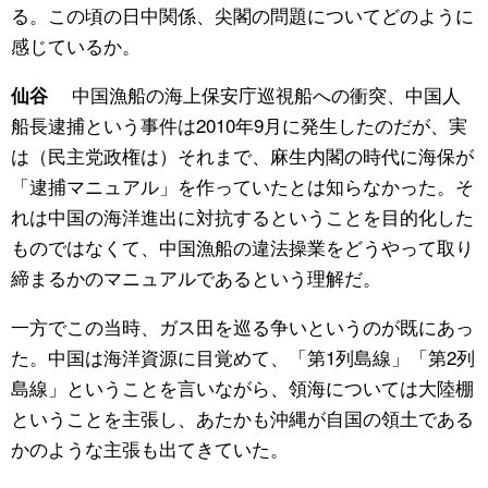
る。この頃の日中関係、尖閣の問題についてどのように
感じているか。
中国漁船の海上保安庁巡視船への衝突、中国人
仙谷
船長逮捕という事件は2010年9月に発生したのだが、実
は（民主党政権は）それまで、麻生内閣の時代に海保が
「逮捕マニュアル」を作っていたとは知らなかった。そ
れは中国の海洋進出に対抗するということを目的化した
ものではなくて、中国漁船の違法操業をどうやって取り
締まるかのマニュアルであるという理解だ。
一方でこの当時、ガス田を巡る争いというのが既にあっ
た。中国は海洋資源に目覚めて、「第1列島線」「第2列
島線」ということを言いながら、領海については大陸棚
ということを主張し、あたかも沖縄が自国の領土である
かのような主張も出てきていた。