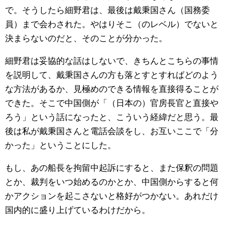
で。そうしたら細野君は、最後は戴秉国さん（国務委
員）まで会わされた。やはりそこ（のレベル）でないと
決まらないのだと、そのことが分かった。
細野君は妥協的な話はしないで、きちんとこちらの事情
を説明して、戴秉国さんの方も落とすとすればどのよう
な方法があるか、見極めのできる情報を直接得ることが
できた。そこで中国側が「（日本の）官房長官と直接や
ろう」という話になったと、こういう経緯だと思う。最
後は私が戴秉国さんと電話会談をし、お互いここで「分
かった」ということにした。
もし、あの船長を拘留中起訴にすると、また保釈の問題
とか、裁判をいつ始めるのかとか、中国側からすると何
かアクションを起こさないと格好がつかない。あれだけ
国内的に盛り上げているわけだから。