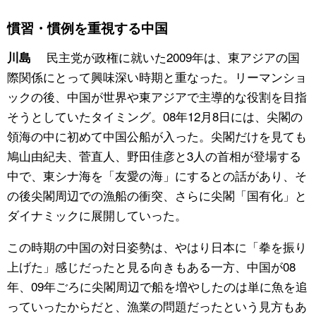
慣習・慣例を重視する中国
民主党が政権に就いた2009年は、東アジアの国
川島
際関係にとって興味深い時期と重なった。リーマンショ
ックの後、中国が世界や東アジアで主導的な役割を目指
そうとしていたタイミング。08年12月8日には、尖閣の
領海の中に初めて中国公船が入った。尖閣だけを見ても
鳩山由紀夫、菅直人、野田佳彦と3人の首相が登場する
中で、東シナ海を「友愛の海」にするとの話があり、そ
の後尖閣周辺での漁船の衝突、さらに尖閣「国有化」と
ダイナミックに展開していった。
この時期の中国の対日姿勢は、やはり日本に「拳を振り
上げた」感じだったと見る向きもある一方、中国が08
年、09年ごろに尖閣周辺で船を増やしたのは単に魚を追
っていったからだと、漁業の問題だったという見方もあ