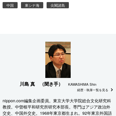
中国
東シナ海
尖閣諸島
川島 真 （聞き手）
KAWASHIMA Shin
経歴・執筆一覧を見る
nippon.com編集企画委員。東京大学大学院総合文化研究科
教授。中曽根平和研究所研究本部長。専門はアジア政治外
交史、中国外交史。1968年東京都生まれ。92年東京外国語