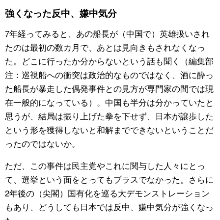
強くなった反中、嫌中気分
7年経ってみると、あの船長が（中国で）英雄扱いされ
たのは最初の数カ月で、あとは見向きもされなくなっ
た。どこに行ったか分からないという話も聞く（編集部
注：巡視船への衝突は政治的なものではなく、酒に酔っ
た船長が暴走した偶発事件との見方が専門家の間では現
在一般的になっている）。中国も半分は分かっていたと
思うが、結局は振り上げた拳を下せず、日本が譲歩した
という形を獲得しないと和解までできないということだ
ったのではないか。
ただ、この事件は民主党やこれに関与した人々にとっ
て、選挙という面をとってもプラスでなかった。さらに
2年後の（尖閣）国有化を巡る大デモンストレーション
もあり、どうしても日本では反中、嫌中気分が強くなっ