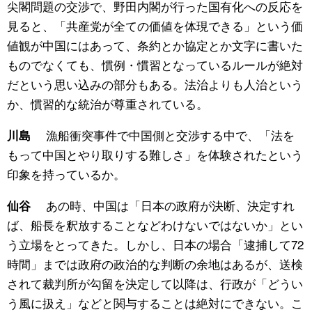
尖閣問題の交渉で、野田内閣が行った国有化への反応を
見ると、「共産党が全ての価値を体現できる」という価
値観が中国にはあって、条約とか協定とか文字に書いた
ものでなくても、慣例・慣習となっているルールが絶対
だという思い込みの部分もある。法治よりも人治という
か、慣習的な統治が尊重されている。
漁船衝突事件で中国側と交渉する中で、「法を
川島
もって中国とやり取りする難しさ」を体験されたという
印象を持っているか。
あの時、中国は「日本の政府が決断、決定すれ
仙谷
ば、船長を釈放することなどわけないではないか」とい
う立場をとってきた。しかし、日本の場合「逮捕して72
時間」までは政府の政治的な判断の余地はあるが、送検
されて裁判所が勾留を決定して以降は、行政が「どうい
う風に扱え」などと関与することは絶対にできない。こ