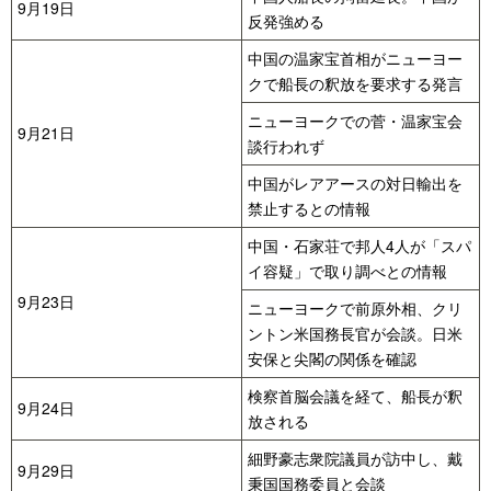
9月19日
反発強める
中国の温家宝首相がニューヨー
クで船長の釈放を要求する発言
ニューヨークでの菅・温家宝会
9月21日
談行われず
中国がレアアースの対日輸出を
禁止するとの情報
中国・石家荘で邦人4人が「スパ
イ容疑」で取り調べとの情報
9月23日
ニューヨークで前原外相、クリ
ントン米国務長官が会談。日米
安保と尖閣の関係を確認
検察首脳会議を経て、船長が釈
9月24日
放される
細野豪志衆院議員が訪中し、戴
9月29日
秉国国務委員と会談