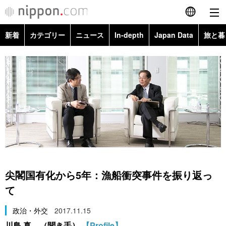
新着
カテゴリー
ニュース
In-depth
Japan Data
旅と暮
English
政治・外交
Topics
简体字
経済・ビジネス
Images
繁體字
カテゴリー
国際・海外
People
Français
政治・外交
ニュース
社会
東京
Español
経済・ビジネス
トップ
In-depth
文化
お知らせ
العربية
尖閣国有化から5年：漁船衝突事件を振り返っ
国際
アーカイブ
Japan Data
科学・技術
て
Русский
政治・外交
2017.11.15
社会
旅と暮らし
暮らし
川島 真 （聞き手）
【Profile】