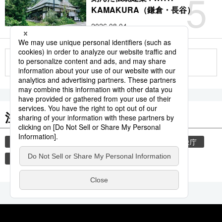
5
KAMAKURA（鎌倉・長谷）
2026.08.04
もっと見る
注目のキーワード
共同通信ニュース
気象・災害
災害
気象庁
地震
津波
熊本
熊本地震
観光