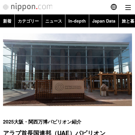
新着
カテゴリー
ニュース
In-depth
Japan Data
旅と暮
English
政治・外交
Topics
简体字
経済・ビジネス
Images
繁體字
カテゴリー
国際・海外
People
Français
政治・外交
ニュース
社会
東京
Español
経済・ビジネス
トップ
In-depth
文化
お知らせ
العربية
国際
アーカイブ
Japan Data
科学・技術
Русский
2025大阪・関西万博パビリオン紹介
社会
旅と暮らし
暮らし
アラブ首長国連邦（UAE）パビリオン