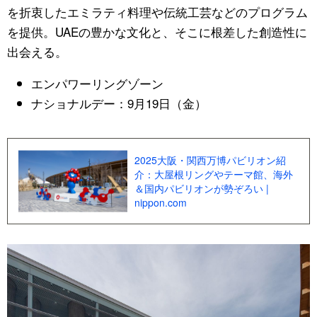
を折衷したエミラティ料理や伝統工芸などのプログラム
公式SNS
を提供。UAEの豊かな文化と、そこに根差した創造性に
出会える。
エンパワーリングゾーン
ナショナルデー：9月19日（金）
2025大阪・関西万博パビリオン紹
介：大屋根リングやテーマ館、海外
＆国内パビリオンが勢ぞろい |
nippon.com