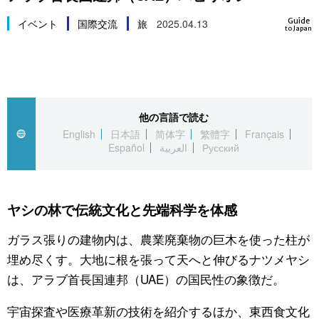
スポーツ・東京2020
文化
動画/Live
Guide
イベント
国際交流
旅
2025.04.13
to Japan
科学・技術
Books
暮らし
Cinema
他の言語で読む
English
日本語
简体字
繁體字
Français
スポーツ・東京2020
Topics
Español
العربية
Русский
Images
ヤシの林で伝統文化と先端科学を体感
People
ガラス張りの建物内は、農業廃棄物の巨木を使った柱が
埋め尽くす。大地に根を張って天へと伸びるナツメヤシ
東京
は、アラブ首長国連邦（UAE）の国民性の象徴だ。
お知らせ
宇宙探査や医療革新の技術を紹介するほか、東西食文化