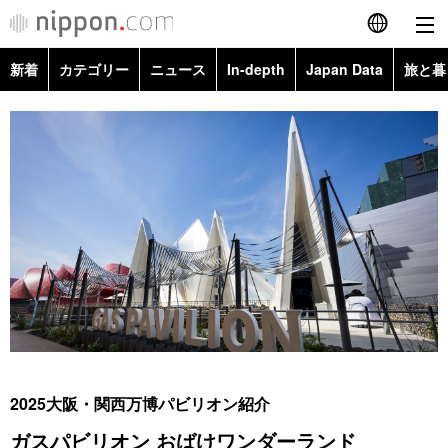
新着
カテゴリー
ニュース
In-depth
Japan Data
旅と暮
English
政治・外交
Topics
简体字
経済・ビジネス
Images
繁體字
カテゴリー
国際・海外
People
Français
政治・外交
ニュース
社会
東京
Español
経済・ビジネス
トップ
In-depth
文化
お知らせ
العربية
国際
アーカイブ
Japan Data
科学・技術
Русский
2025大阪・関西万博パビリオン紹介
社会
旅と暮らし
暮らし
ガスパビリオン おばけワンダーランド