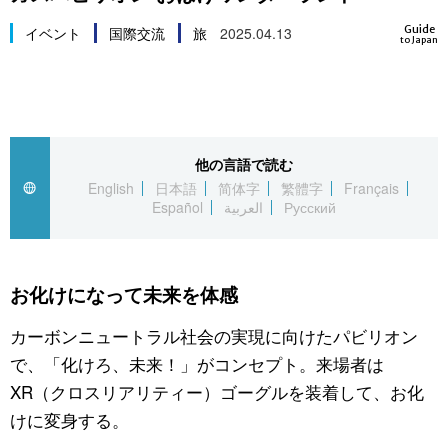
スポーツ・東京2020
文化
動画/Live
Guide
イベント
国際交流
旅
2025.04.13
to Japan
科学・技術
Books
暮らし
Cinema
他の言語で読む
English
日本語
简体字
繁體字
Français
スポーツ・東京2020
Topics
Español
العربية
Русский
Images
お化けになって未来を体感
People
カーボンニュートラル社会の実現に向けたパビリオン
で、「化けろ、未来！」がコンセプト。来場者は
東京
XR（クロスリアリティー）ゴーグルを装着して、お化
けに変身する。
お知らせ