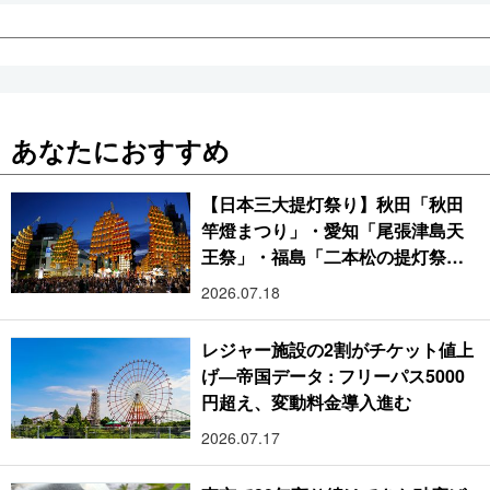
あなたにおすすめ
【日本三大提灯祭り】秋田「秋田
竿燈まつり」・愛知「尾張津島天
王祭」・福島「二本松の提灯祭
り」:おびただしい灯火が夜空を照
2026.07.18
らす光の祭典
レジャー施設の2割がチケット値上
げ―帝国データ : フリーパス5000
円超え、変動料金導入進む
2026.07.17