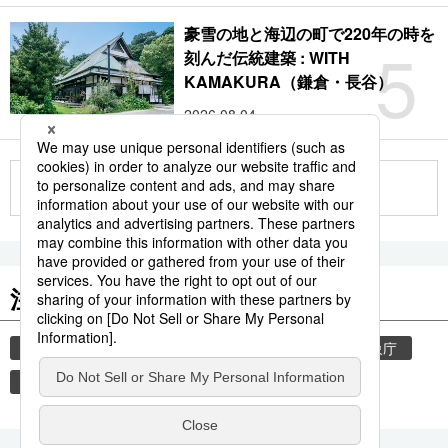
豪雪の地と海辺の町で220年の時を
5
刻んだ伝統建築 : WITH
KAMAKURA（鎌倉・長谷）
2026.08.04
もっと見る
注目のキーワード
共同通信ニュース
気象・災害
災害
気象庁
津波
地震
熊本
熊本地震
観光