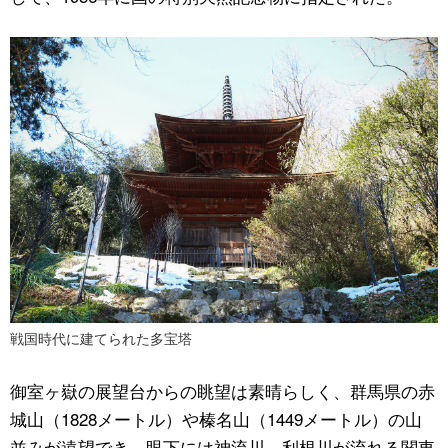
戦国時代に建てられた多宝塔
御室ヶ嶽の展望台からの眺望は素晴らしく、群馬県の赤
城山（
1828
メートル）や榛名山（
1449
メートル）の山
並みが遠望でき、眼下には神流川、利根川が流れる関東