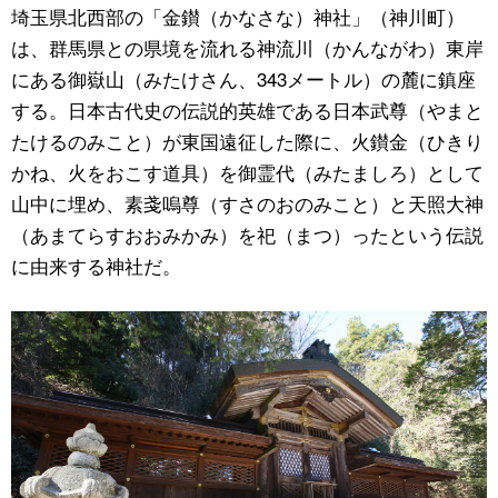
埼玉県北西部の「金鑚（かなさな）神社」（神川町）
公式SNS
は、群馬県との県境を流れる神流川（かんながわ）東岸
にある御嶽山（みたけさん、
343
メートル）の麓に鎮座
する。日本古代史の伝説的英雄である日本武尊（やまと
たけるのみこと）が東国遠征した際に、火鑚金（ひきり
かね、火をおこす道具）を御霊代（みたましろ）として
山中に埋め、素戔嗚尊（すさのおのみこと）と天照大神
（あまてらすおおみかみ）を祀（まつ）ったという伝説
に由来する神社だ。