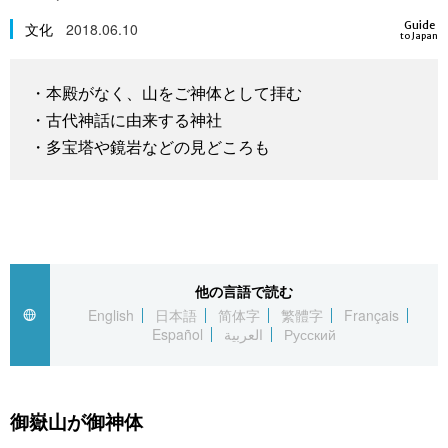
スポーツ・東京2020
文化
動画/Live
Guide
文化
2018.06.10
to Japan
科学・技術
Books
・本殿がなく、山をご神体として拝む
・古代神話に由来する神社
暮らし
Cinema
・多宝塔や鏡岩などの見どころも
スポーツ・東京2020
Topics
Images
他の言語で読む
People
English
日本語
简体字
繁體字
Français
Español
العربية
Русский
東京
御嶽山が御神体
お知らせ