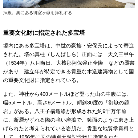
拝殿。奥にある御室ヶ嶽を拝礼する
重要文化財に指定された多宝塔
境内にある多宝塔は、中世の豪族・安保氏によって寄進
された。塔の真柱（しんばしら）正面には「天文三甲午
（
1534
年）八月晦日、大檀那阿保弾正全隆」などの墨書
があり、建立年が特定できる貴重な木造建築物として国
の重要文化財に指定されている。
また、神社から
400
メートルほど登った山の中腹には、
幅
5
メートル、高さ
9
メートル、傾斜
30
度の「御嶽の鏡
岩」がある。八王子構造線が形成された約
9千
万年前
に、断層がずれる際の強い摩擦で、鏡面のように磨き上
げられたと考えられている岩肌だ。貴重な地質学資料と
して、
1956
年に国の特別天然記念物に指定された。