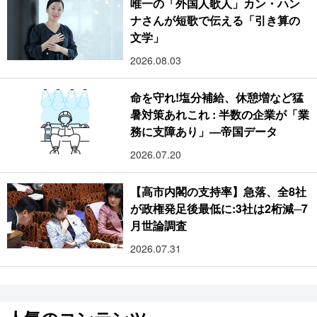
唯一の「外国人歌人」カン・ハン
ナさんが短歌で伝える「引き算の
文学」
2026.08.03
命を守れ!塩分補給、休憩増など猛
暑対策あれこれ : 半数の企業が「業
務に支障あり」―帝国データ
2026.07.20
【高市内閣の支持率】急落、全8社
が政権発足後最低に:3社は2桁減─7
月世論調査
2026.07.31