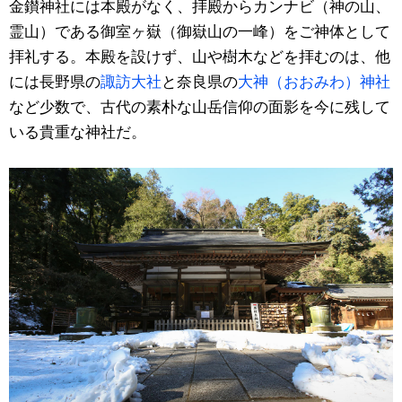
金鑚神社には本殿がなく、拝殿からカンナビ（神の山、
霊山）である御室ヶ嶽（御嶽山の一峰）をご神体として
拝礼する。本殿を設けず、山や樹木などを拝むのは、他
には長野県の
諏訪大社
と奈良県の
大神（おおみわ）神社
など少数で、古代の素朴な山岳信仰の面影を今に残して
いる貴重な神社だ。