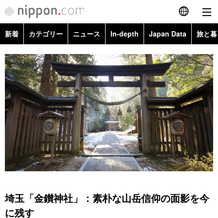
新着
カテゴリー
ニュース
In-depth
Japan Data
旅と暮
English
政治・外交
Topics
简体字
経済・ビジネス
Images
繁體字
カテゴリー
国際・海外
People
Français
政治・外交
ニュース
社会
東京
Español
経済・ビジネス
トップ
In-depth
文化
お知らせ
العربية
国際
アーカイブ
Japan Data
科学・技術
Русский
埼玉「金鑚神社」：素朴な山岳信仰の面影を今
社会
旅と暮らし
暮らし
に残す