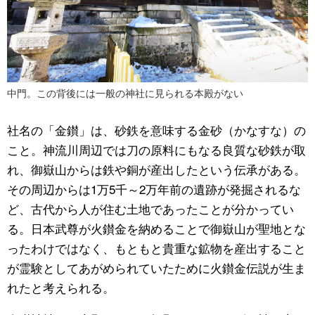
中門。この背後には一般の神社に見られる本殿がない
社名の「金鑚」は、砂鉄を意味する金砂（かなすな）の
こと。神流川周辺では刀の原料にもなる良質な砂鉄が取
れ、御嶽山からは鉄や銅が産出したという伝承がある。
その周辺からは
1
万
5千
～
2
万年前の遺跡が発掘されるな
ど、古代から人が住む土地であったことが分かってい
る。日本武尊が火鑚金を納めることで御嶽山が聖地とな
ったわけではなく、もともと貴重な鉱物を産出すること
が霊験としてあがめられていたために火鑚金伝説が生ま
れたと考えられる。