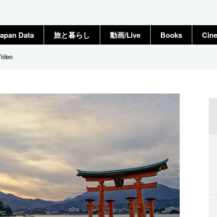
apan Data
旅と暮らし
動画/Live
Books
Cin
deo