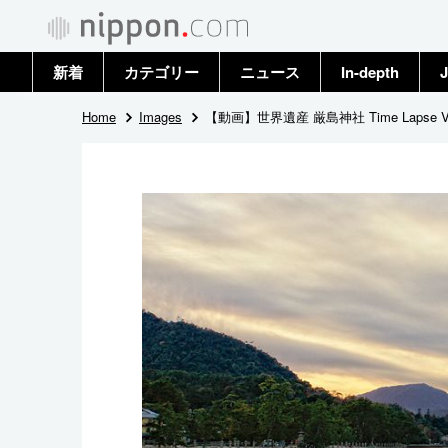
新着
カテゴリー
ニュース
In-depth
J
政治・外交
トップ
Home
Images
【動画】世界遺産 厳島神社 Time Lapse Vi
経済・ビジネス
アーカイブ
国際
社会
文化
科学・技術
暮らし