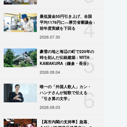
4
最低賃金55円引き上げ、全国
平均1176円に―厚労省審議会 :
前年度実績を下回る
2026.07.30
5
豪雪の地と海辺の町で220年の
時を刻んだ伝統建築 : WITH
KAMAKURA（鎌倉・長谷）
2026.08.04
6
唯一の「外国人歌人」カン・
ハンナさんが短歌で伝える
「引き算の文学」
2026.08.03
【高市内閣の支持率】急落、