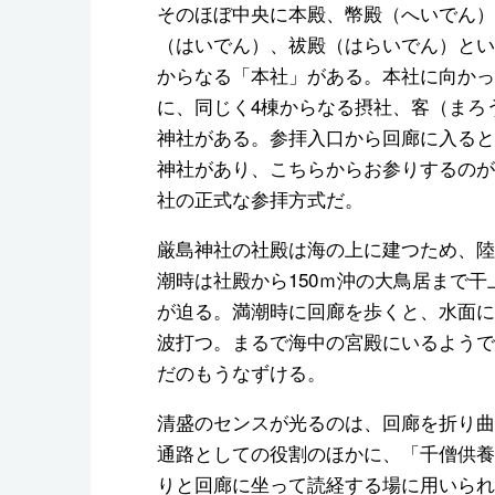
そのほぼ中央に本殿、幣殿（へいでん）
（はいでん）、祓殿（はらいでん）とい
からなる「本社」がある。本社に向かっ
に、同じく4棟からなる摂社、客（まろ
神社がある。参拝入口から回廊に入ると
神社があり、こちらからお参りするのが
社の正式な参拝方式だ。
厳島神社の社殿は海の上に建つため、陸
潮時は社殿から150ｍ沖の大鳥居まで
が迫る。満潮時に回廊を歩くと、水面に
波打つ。まるで海中の宮殿にいるようで
だのもうなずける。
清盛のセンスが光るのは、回廊を折り曲
通路としての役割のほかに、「千僧供養
りと回廊に坐って読経する場に用いられ