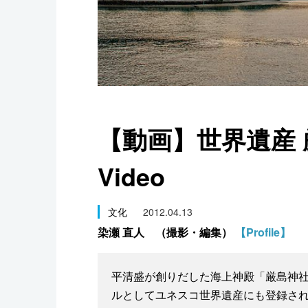
スポーツ・東京2020
【動画】世界遺産 厳島
Video
文化
2012.04.13
染瀬 直人 （撮影・編集）
【Profile】
平清盛が創りだした海上神殿「厳島神
ルとしてユネスコ世界遺産にも登録さ