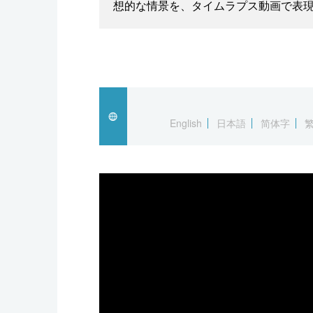
想的な情景を、タイムラプス動画で表
English
日本語
简体字