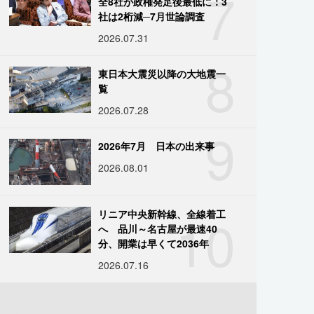
7
全8社が政権発足後最低に：3
社は2桁減─7月世論調査
2026.07.31
8
東日本大震災以降の大地震一
覧
2026.07.28
9
2026年7月 日本の出来事
2026.08.01
10
リニア中央新幹線、全線着工
へ 品川～名古屋が最速40
分、開業は早くて2036年
2026.07.16