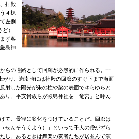
、拝殿
う４棟
て左側
うど）
まず客
厳島神
からの通路として回廊が必然的に作られる。干
干上がり、満潮時には社殿の回廊のすぐ下まで海面
反射した陽光が朱の柱や梁の表面でゆらゆらと
あり、平安貴族らが厳島神社を「竜宮」と呼ん
げて、景観に変化をつけていることだ。回廊は
（せんそうくよう）」といって千人の僧がずら
たし、あるときは舞楽の奏者たちが居並んで演