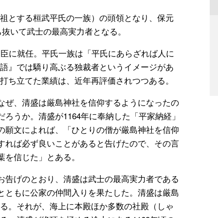
祖とする桓武平氏の一族）の頭領となり、保元
勝ち抜いて武士の最高実力者となる。
大臣に就任。平氏一族は「平氏にあらざれば人に
語』では驕り高ぶる独裁者というイメージがあ
打ち立てた業績は、近年再評価されつつある。
なぜ、清盛は厳島神社を信仰するようになったの
だろうか。清盛が1164年に奉納した「平家納経」
の願文によれば、「ひとりの僧が厳島神社を信仰
すれば必ず良いことがあると告げたので、その言
葉を信じた」とある。
お告げのとおり、清盛は武士の最高実力者である
とともに公家の仲間入りを果たした。清盛は厳島
る。それが、海上に本殿ほか多数の社殿（しゃ