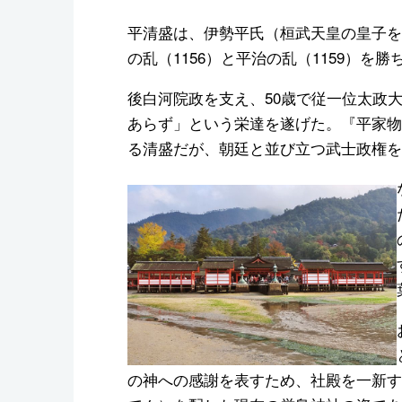
平清盛は、伊勢平氏（桓武天皇の皇子を
の乱（1156）と平治の乱（1159）を
後白河院政を支え、50歳で従一位太政
あらず」という栄達を遂げた。『平家物
る清盛だが、朝廷と並び立つ武士政権を
の神への感謝を表すため、社殿を一新す