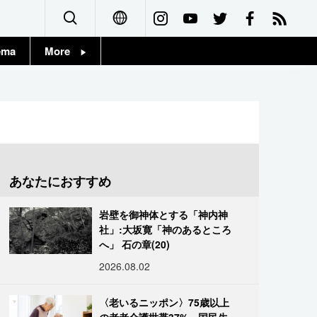
ema
More
English
Topics
简体字
Images
繁體字
People
Français
あなたにおすすめ
東京
Español
岩壁を御神体とする「神内神
お知らせ
社」:大坂寛「神のあるところ
العربية
へ」 石の章(20)
2026.08.02
Русский
〈老いるニッポン〉75歳以上