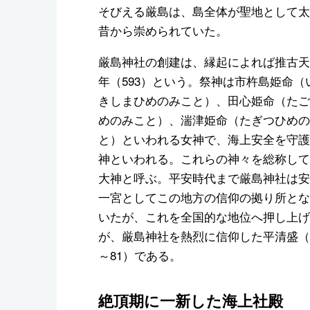
そびえる厳島は、島全体が聖地として太
昔から崇められていた。
厳島神社の創建は、縁起によれば推古天
年（593）という。祭神は市杵島姫命（
きしまひめのみこと）、田心姫命（たご
めのみこと）、湍津姫命（たぎつひめの
と）といわれる女神で、海上安全を守護
神といわれる。これらの神々を総称して
大神と呼ぶ。平安時代まで厳島神社は安
一宮としてこの地方の信仰の拠り所とな
いたが、これを全国的な地位へ押し上げ
が、厳島神社を熱烈に信仰した平清盛（1
～81）である。
絶頂期に一新した海上社殿