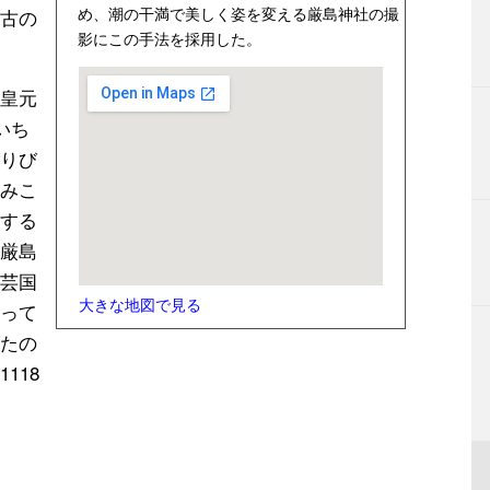
め、潮の干満で美しく姿を変える厳島神社の撮
古の
影にこの手法を採用した。
皇元
いち
りび
みこ
する
厳島
芸国
大きな地図で見る
って
たの
118