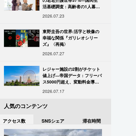
の老老介護世帯37%―国民生
活基礎調査 : 高齢者の1人暮ら
し933万人超
2026.07.23
東野圭吾の世界:活字と映像の
幸福な関係『ガリレオシリー
ズ』〈再掲〉
2026.07.27
レジャー施設の2割がチケット
値上げ―帝国データ : フリーパ
ス5000円超え、変動料金導入
進む
2026.07.17
人気のコンテンツ
アクセス数
SNSシェア
滞在時間