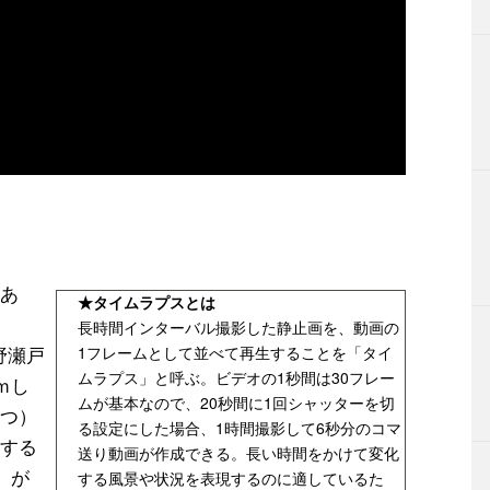
あ
★タイムラプスとは
長時間インターバル撮影した静止画を、動画の
野瀬戸
1フレームとして並べて再生することを「タイ
ムラプス」と呼ぶ。ビデオの1秒間は30フレー
ｍし
ムが基本なので、20秒間に1回シャッターを切
つ）
る設定にした場合、1時間撮影して6秒分のコマ
する
送り動画が作成できる。長い時間をかけて変化
）が
する風景や状況を表現するのに適しているた