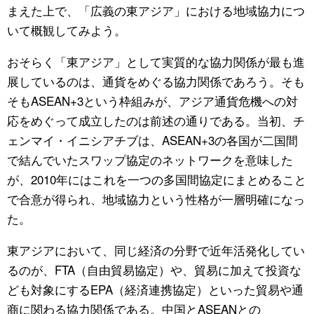
まえた上で、「広義の東アジア」における地域協力につ
いて概観してみよう。
おそらく「東アジア」として実質的な協力関係が最も進
展しているのは、通貨をめぐる協力関係であろう。そも
そもASEAN+3という枠組みが、アジア通貨危機への対
応をめぐって成立したのは前述の通りである。当初、チ
ェンマイ・イニシアチブは、ASEAN+3の各国が二国間
で結んでいたスワップ協定のネットワークを意味した
が、2010年にはこれを一つの多国間協定にまとめること
で合意が得られ、地域協力という性格が一層明確になっ
た。
東アジアにおいて、同じ経済の分野で近年活発化してい
るのが、FTA（自由貿易協定）や、貿易に加えて投資な
ども対象にするEPA（経済連携協定）といった貿易や通
商に関わる協力関係である。中国とASEANとの