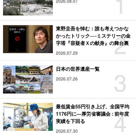
1
2026.08.07
東野圭吾を悼む：誰も考えつかな
2
かったトリック──ミステリーの金
字塔『容疑者Ｘの献身』の舞台裏
2026.07.29
3
日本の世界遺産一覧
2026.07.26
最低賃金55円引き上げ、全国平均
4
1176円に―厚労省審議会 : 前年度
実績を下回る
2026.07.30