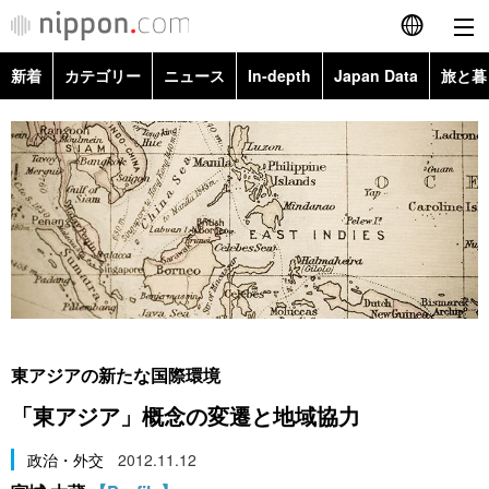
新着
カテゴリー
ニュース
In-depth
Japan Data
旅と暮
English
政治・外交
Topics
简体字
経済・ビジネス
Images
繁體字
カテゴリー
国際・海外
People
Français
政治・外交
ニュース
社会
東京
Español
経済・ビジネス
トップ
In-depth
文化
お知らせ
العربية
東アジアの新たな国際環境
国際
アーカイブ
Japan Data
科学・技術
「東アジア」概念の変遷と地域協力
Русский
社会
旅と暮らし
政治・外交
2012.11.12
暮らし