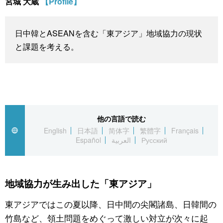
宮城 大蔵
【Profile】
スポーツ・東京2020
文化
動画/Live
日中韓とASEANを含む「東アジア」地域協力の現状
科学・技術
Books
と課題を考える。
暮らし
Cinema
スポーツ・東京2020
Topics
他の言語で読む
Images
English
日本語
简体字
繁體字
Français
Español
العربية
Русский
People
地域協力が生み出した「東アジア」
東京
東アジアではこの夏以降、日中間の尖閣諸島、日韓間の
お知らせ
竹島など、領土問題をめぐって激しい対立が次々に起