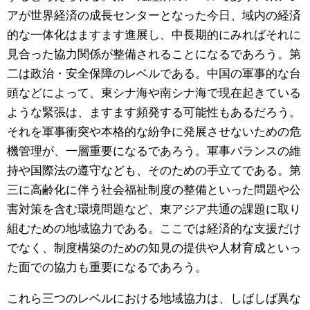
アが世界経済の成長センターとなった今日、域内の経済
的な一体化はますます進展し、中長期的にみればそれに
見合った協力関係が整備されることになるであろう。第
二は政治・安全保障のレベルである。中国の軍事的な台
頭などによって、東シナ海や南シナ海で現在起きている
ような緊張は、ますます頻発する可能性もあるだろう。
それを軍事衝突や本格的な紛争に発展させないための危
機管理が、一層重要になるであろう。軍事バランスの維
持や国際法の遵守なども、そのための手立てである。第
三に高齢化に伴う社会福祉制度の整備といった問題や公
害対策を含む環境問題など、東アジア共通の課題に取り
組むための地域協力である。ここでは経済的な支援だけ
でなく、制度構築のための知見の提供や人材育成といっ
た面での協力も重要になるであろう。
これら三つのレベルにおける地域協力は、しばしば異な