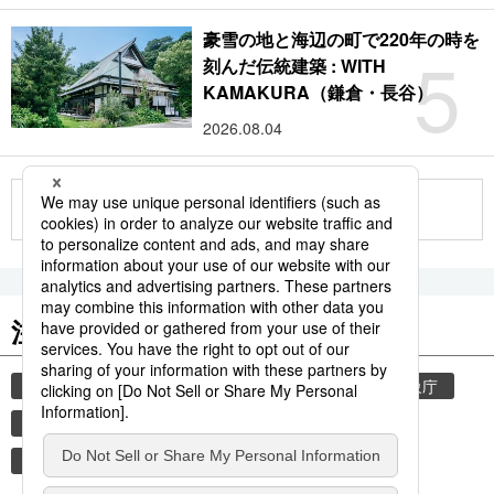
豪雪の地と海辺の町で220年の時を
5
刻んだ伝統建築 : WITH
KAMAKURA（鎌倉・長谷）
2026.08.04
もっと見る
注目のキーワード
共同通信ニュース
観光
気象・災害
気象庁
災害
地震
津波
熊本
熊本地震
環境・自然・生物