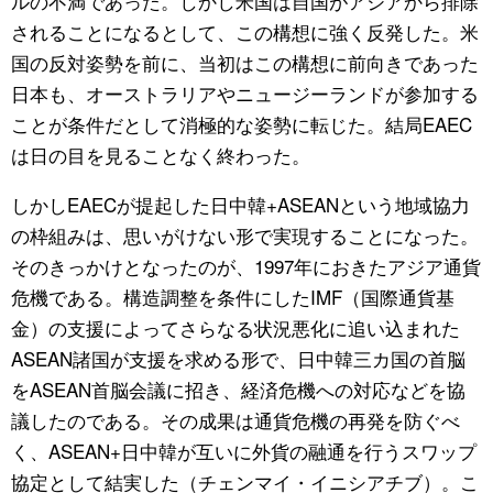
ルの不満であった。しかし米国は自国がアジアから排除
されることになるとして、この構想に強く反発した。米
国の反対姿勢を前に、当初はこの構想に前向きであった
日本も、オーストラリアやニュージーランドが参加する
ことが条件だとして消極的な姿勢に転じた。結局EAEC
は日の目を見ることなく終わった。
しかしEAECが提起した日中韓+ASEANという地域協力
の枠組みは、思いがけない形で実現することになった。
そのきっかけとなったのが、1997年におきたアジア通貨
危機である。構造調整を条件にしたIMF（国際通貨基
金）の支援によってさらなる状況悪化に追い込まれた
ASEAN諸国が支援を求める形で、日中韓三カ国の首脳
をASEAN首脳会議に招き、経済危機への対応などを協
議したのである。その成果は通貨危機の再発を防ぐべ
く、ASEAN+日中韓が互いに外貨の融通を行うスワップ
協定として結実した（チェンマイ・イニシアチブ）。こ