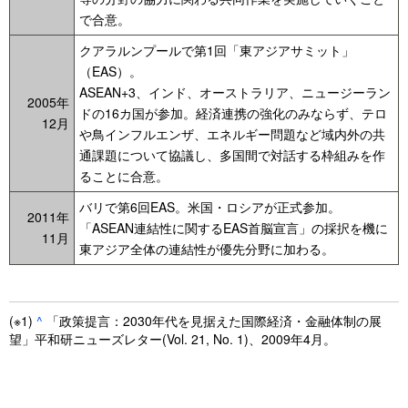
で合意。
クアラルンプールで第1回「東アジアサミット」
（EAS）。
ASEAN+3、インド、オーストラリア、ニュージーラン
2005年
ドの16カ国が参加。経済連携の強化のみならず、テロ
12月
や鳥インフルエンザ、エネルギー問題など域内外の共
通課題について協議し、多国間で対話する枠組みを作
ることに合意。
バリで第6回EAS。米国・ロシアが正式参加。
2011年
「ASEAN連結性に関するEAS首脳宣言」の採択を機に
11月
東アジア全体の連結性が優先分野に加わる。
(※1)
^
「政策提言：2030年代を見据えた国際経済・金融体制の展
望」平和研ニューズレター(Vol. 21, No. 1)、2009年4月。