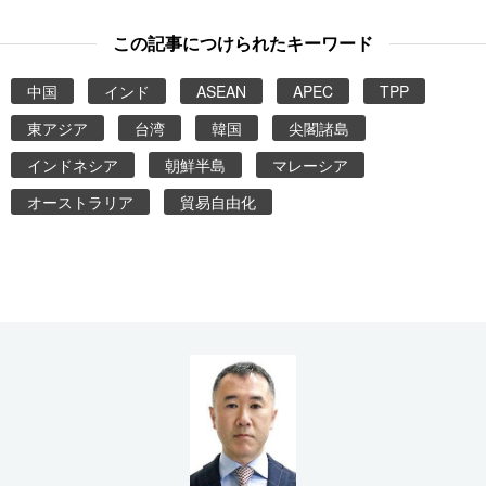
この記事につけられたキーワード
中国
インド
ASEAN
APEC
TPP
東アジア
台湾
韓国
尖閣諸島
インドネシア
朝鮮半島
マレーシア
オーストラリア
貿易自由化