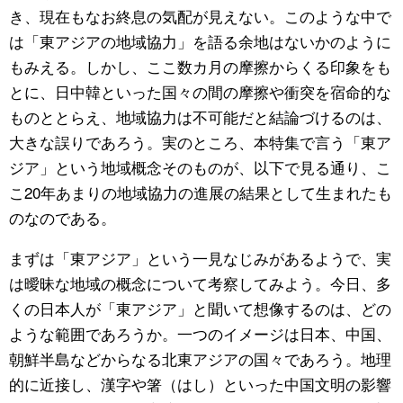
き、現在もなお終息の気配が見えない。このような中で
公式SNS
は「東アジアの地域協力」を語る余地はないかのように
もみえる。しかし、ここ数カ月の摩擦からくる印象をも
とに、日中韓といった国々の間の摩擦や衝突を宿命的な
ものととらえ、地域協力は不可能だと結論づけるのは、
大きな誤りであろう。実のところ、本特集で言う「東ア
ジア」という地域概念そのものが、以下で見る通り、こ
こ20年あまりの地域協力の進展の結果として生まれたも
のなのである。
まずは「東アジア」という一見なじみがあるようで、実
は曖昧な地域の概念について考察してみよう。今日、多
くの日本人が「東アジア」と聞いて想像するのは、どの
ような範囲であろうか。一つのイメージは日本、中国、
朝鮮半島などからなる北東アジアの国々であろう。地理
的に近接し、漢字や箸（はし）といった中国文明の影響