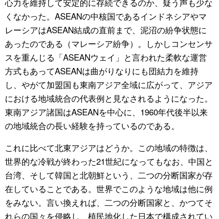
心力を維持して安定的に存続できるのか、疑う声も少な
くなかった。ASEANの中核国であるインドネシアやマ
レーシアはASEAN結成の直前まで、泥沼の紛争状態に
あったのである（マレーシア紛争）。しかしコンセンサ
スを重んじる「ASEANウェイ」と言われた柔軟な運営
方式もあってASEANは曲がりなりにも団結力を維持
し、やがて加盟国も東南アジア全域に広がって、アジア
における地域統合の代表例と見なされるようになった。
東南アジア諸国はASEANを中心に、1960年代後半以来
の地域統合の長い経験を持っているのである。
これに比べて北東アジアはどうか。この地域の特徴は、
世界的な冷戦が終わった21世紀になってもなお、中国と
台湾、そして韓国と北朝鮮という、二つの分断国家が存
在していることである。世界でこのような地域は他に例
をみない。言い換えれば、二つの分断国家と、かつてそ
れらの国々を侵略し、植民地化した日本で構成されてい