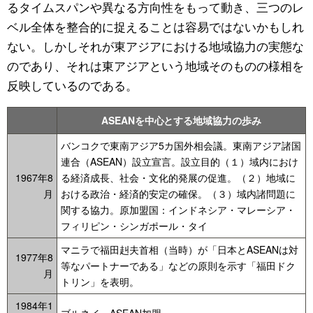
るタイムスパンや異なる方向性をもって動き、三つのレ
ベル全体を整合的に捉えることは容易ではないかもしれ
ない。しかしそれが東アジアにおける地域協力の実態な
のであり、それは東アジアという地域そのものの様相を
反映しているのである。
ASEANを中心とする地域協力の歩み
バンコクで東南アジア5カ国外相会議。東南アジア諸国
連合（ASEAN）設立宣言。設立目的（１）域内におけ
1967年8
る経済成長、社会・文化的発展の促進。（２）地域に
月
おける政治・経済的安定の確保。（３）域内諸問題に
関する協力。原加盟国：インドネシア・マレーシア・
フィリピン・シンガポール・タイ
マニラで福田赳夫首相（当時）が「日本とASEANは対
1977年8
等なパートナーである」などの原則を示す「福田ドク
月
トリン」を表明。
1984年1
ブルネイ、ASEAN加盟。