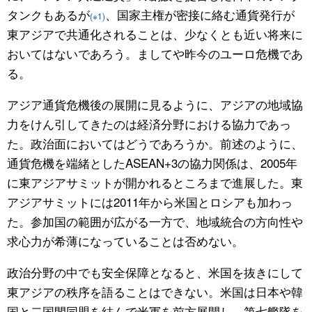
タンクもあるが
、国家主権が密接に絡む通貨発行が
(※1)
東アジアで共通化されることは、少なくとも近い将来に
おいてはないであろう。ましてや昨今のユーロ危機であ
る。
アジア通貨危機後の展開に見るように、アジアの地域協
力をけん引してきたのは経済分野における協力であっ
た。政治面においてはどうであろうか。前述のように、
通貨危機を端緒としたASEAN+3の協力関係は、2005年
に東アジアサミットが開かれるところまで進展した。東
アジアサミットには2011年から米国とロシアも加わっ
た。参加国の範囲が広がる一方で、地域統合の方向性や
求心力が希薄になっていることは否めない。
政治分野の中でも安全保障となると、米国を抜きにして
東アジアの秩序を語ることはできない。米国は日本や韓
国と二国間同盟を結んで米軍を前方展開し、第七艦隊を