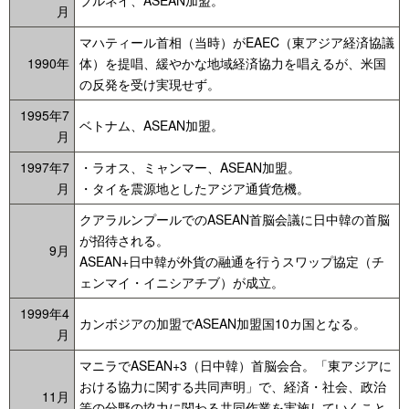
月
マハティール首相（当時）がEAEC（東アジア経済協議
1990年
体）を提唱、緩やかな地域経済協力を唱えるが、米国
の反発を受け実現せず。
1995年7
ベトナム、ASEAN加盟。
月
1997年7
・ラオス、ミャンマー、ASEAN加盟。
月
・タイを震源地としたアジア通貨危機。
クアラルンプールでのASEAN首脳会議に日中韓の首脳
が招待される。
9月
ASEAN+日中韓が外貨の融通を行うスワップ協定（チ
ェンマイ・イニシアチブ）が成立。
1999年4
カンボジアの加盟でASEAN加盟国10カ国となる。
月
マニラでASEAN+3（日中韓）首脳会合。「東アジアに
おける協力に関する共同声明」で、経済・社会、政治
11月
等の分野の協力に関わる共同作業を実施していくこと