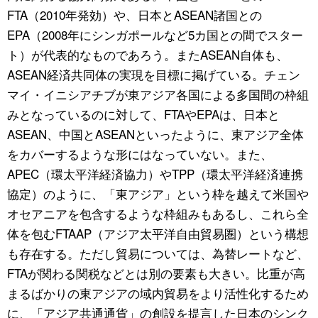
FTA（2010年発効）や、日本とASEAN諸国との
EPA（2008年にシンガポールなど5カ国との間でスター
ト）が代表的なものであろう。またASEAN自体も、
ASEAN経済共同体の実現を目標に掲げている。チェン
マイ・イニシアチブが東アジア各国による多国間の枠組
みとなっているのに対して、FTAやEPAは、日本と
ASEAN、中国とASEANといったように、東アジア全体
をカバーするような形にはなっていない。また、
APEC（環太平洋経済協力）やTPP（環太平洋経済連携
協定）のように、「東アジア」という枠を越えて米国や
オセアニアを包含するような枠組みもあるし、これら全
体を包むFTAAP（アジア太平洋自由貿易圏）という構想
も存在する。ただし貿易については、為替レートなど、
FTAが関わる関税などとは別の要素も大きい。比重が高
まるばかりの東アジアの域内貿易をより活性化するため
に、「アジア共通通貨」の創設を提言した日本のシンク