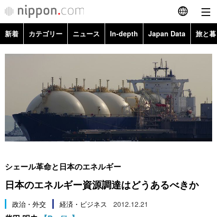
新着
カテゴリー
ニュース
In-depth
Japan Data
旅と暮
English
政治・外交
Topics
简体字
経済・ビジネス
Images
繁體字
カテゴリー
国際・海外
People
Français
政治・外交
ニュース
社会
東京
Español
経済・ビジネス
トップ
In-depth
文化
お知らせ
العربية
シェール革命と日本のエネルギー
国際
アーカイブ
Japan Data
科学・技術
日本のエネルギー資源調達はどうあるべきか
Русский
社会
旅と暮らし
政治・外交
経済・ビジネス
2012.12.21
暮らし