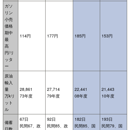
ガソ
リン
小売
価格
期中
114円
177円
185円
153円
最
高
円/リ
ッタ
ー
原油
輸入
量
28,861
27,714
22,441
21,443
万kリ
73年度
79年度
08年度
10年度
ット
ル
67日
92日
182日
193日
備蓄
民間67、政
民間85、政
民間85、国
民間79、国
日数