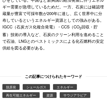
ギー需要が急増しているためだ。一方、石炭には確認埋
蔵量が豊富で可採年数が200年に達し、広く世界中に分
布しているというエネルギー資源としての強みがある。
IGCC（石炭ガス化複合発電）・CCS（CO
回収・貯
2
蓄）技術の導入など、石炭のクリーン利用を進めること
で石油、LNGとのベストミックスによる化石燃料の安定
供給を図る必要がある。
この記事につけられたキーワード
脱原発
シェールガス
エネルギー
再生可能エネルギー
資源
サウジアラビア