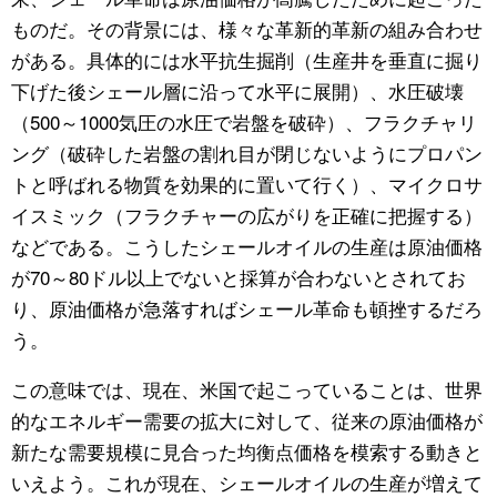
ものだ。その背景には、様々な革新的革新の組み合わせ
がある。具体的には水平抗生掘削（生産井を垂直に掘り
下げた後シェール層に沿って水平に展開）、水圧破壊
（500～1000気圧の水圧で岩盤を破砕）、フラクチャリ
ング（破砕した岩盤の割れ目が閉じないようにプロパン
トと呼ばれる物質を効果的に置いて行く）、マイクロサ
イスミック（フラクチャーの広がりを正確に把握する）
などである。こうしたシェールオイルの生産は原油価格
が70～80ドル以上でないと採算が合わないとされてお
り、原油価格が急落すればシェール革命も頓挫するだろ
う。
この意味では、現在、米国で起こっていることは、世界
的なエネルギー需要の拡大に対して、従来の原油価格が
新たな需要規模に見合った均衡点価格を模索する動きと
いえよう。これが現在、シェールオイルの生産が増えて