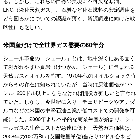
る。しかし、これらの目標の実現に不可欠な原油、
LNG（液化天然ガス）、石炭など化石燃料の安定調達を
公式SNS
どう図るかについての認識が薄く、資源調達に向けた戦
略性にも乏しい。
米国産だけで全世界ガス需要の60年分
シェール革命の「シェール」とは、地中深くにある固く
て剥がれやすい頁岩（けつがん、シェール）に含まれる
天然ガスとオイルを指す。1970年代のオイルショック時
からその存在は知られていたが、当時は原油価格が1バ
レル=200ドル以上にならなければ開発が難しいと言われ
ていた。しかし、今世紀に入り、チェサピークやアナダ
ルコなどの米国の中堅石油企業が低コストでの開発を可
能にした。2006年より本格的な商業生産が始まり、シェ
ールガスの生産コストが急速に低下。天然ガス価格は、
2008年の100万Btu (英国熱量単位)当たり12ドル台をピ