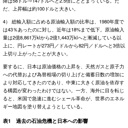
降は58ドル⇒147ドルへと2.5倍にとどまっている。た
だ、上昇幅は約100ドルと大きい。
4） 総輸入額に占める原油輸入額の比率は、1980年度で
は43％あったのに対し、近年は18%まで低下。原油輸入
量は2億8,861万klから2億1,443万klへと漸減している以
上に、円レートが273円／ドルから82円／ドルへと3倍以
上切り上がったことが大きい。
要するに、日本は原油価格の上昇を、天然ガスと原子力
への代替および為替相場の切り上げと備蓄日数の増加に
より対応してきたのであり、中東に大きく原油を依存す
る構図が変わったわけではない。一方、海外に目を転じ
ると、米国で急速に進むシェール革命が、世界のエネル
ギー地図を塗り替えようとしている。
表1 過去の石油危機と日本への影響