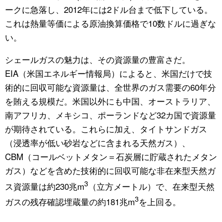
ークに急落し、2012年には2ドル台まで低下している。
これは熱量等価による原油換算価格で10数ドルに過ぎな
い。
シェールガスの魅力は、その資源量の豊富さだ。
EIA（米国エネルギー情報局）によると、米国だけで技
術的に回収可能な資源量は、全世界のガス需要の60年分
を賄える規模だ。米国以外にも中国、オーストラリア、
南アフリカ、メキシコ、ポーランドなど32カ国で資源量
が期待されている。これらに加え、タイトサンドガス
（浸透率が低い砂岩などに含まれる天然ガス）、
CBM（コールベットメタン＝石炭層に貯蔵されたメタン
ガス）などを含めた技術的に回収可能な非在来型天然ガ
3
ス資源量は約230兆m
（立方メートル）で、在来型天然
3
ガスの残存確認埋蔵量の約181兆m
を上回る。