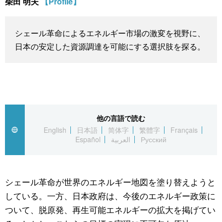
柴田 明夫
【Profile】
スポーツ・東京2020
文化
動画/Live
シェール革命によるエネルギー市場の激変を視野に、
科学・技術
Books
日本の安定した資源調達を可能にする選択肢を探る。
暮らし
Cinema
スポーツ・東京2020
Topics
他の言語で読む
Images
English
日本語
简体字
繁體字
Français
Español
العربية
Русский
People
シェール革命が世界のエネルギー地図を塗り替えようと
東京
している。一方、日本政府は、今後のエネルギー政策に
ついて、脱原発、再生可能エネルギーの拡大を掲げてい
お知らせ