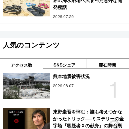
界の海水浴場へ広まった意外な開
発秘話
2026.07.29
人気のコンテンツ
SNSシェア
滞在時間
アクセス数
1
熊本地震被害状況
2026.08.07
東野圭吾を悼む：誰も考えつかな
2
かったトリック──ミステリーの金
字塔『容疑者Ｘの献身』の舞台裏