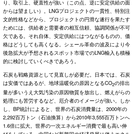
り、取引上、硬直性が強い（この点、逆に安定供給の面
からは望ましい）。LNGプロジェクトの一貫性、特別注
文的性格などから、プロジェクトの円滑な遂行を果たす
ためには、供給者と需要者の相互信頼、協調関係が不可
欠である。それ自体、安定供給にはつながるものの、価
格はどうしても高くなる。シェール革命の波及により今
後急拡大が予想されるスポット市場でのLNG輸入も積極
的に検討していくべきであろう。
石炭も戦略資源として見直しが必要だ。日本では、石炭
は安価ではあるが、地球温暖化の原因となるCO
の排出
2
量が多いうえ大気汚染の原因物質を放出し、燃えがらの
処理にも苦労するなど、厄介者のイメージが強い。しか
し、BP統計によると、世界の石炭消費量は、2000年の
2,292百万トン（石油換算）から2010年3,555百万トンへ
1.6倍に拡大。世界の一次エネルギー消費で最も高い伸
びをしている。中国など新興国の経済発展に伴うエネル