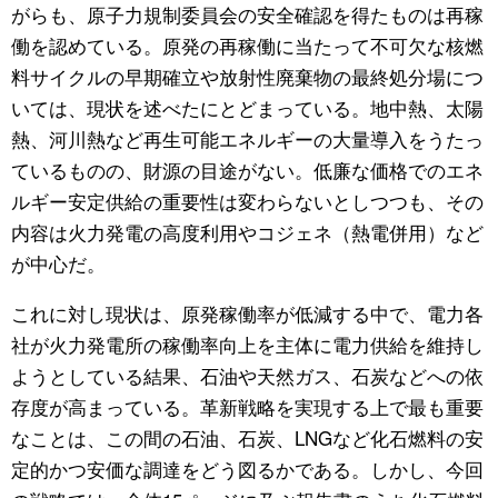
がらも、原子力規制委員会の安全確認を得たものは再稼
働を認めている。原発の再稼働に当たって不可欠な核燃
料サイクルの早期確立や放射性廃棄物の最終処分場につ
いては、現状を述べたにとどまっている。地中熱、太陽
熱、河川熱など再生可能エネルギーの大量導入をうたっ
ているものの、財源の目途がない。低廉な価格でのエネ
ルギー安定供給の重要性は変わらないとしつつも、その
内容は火力発電の高度利用やコジェネ（熱電併用）など
が中心だ。
これに対し現状は、原発稼働率が低減する中で、電力各
社が火力発電所の稼働率向上を主体に電力供給を維持し
ようとしている結果、石油や天然ガス、石炭などへの依
存度が高まっている。革新戦略を実現する上で最も重要
なことは、この間の石油、石炭、LNGなど化石燃料の安
定的かつ安価な調達をどう図るかである。しかし、今回