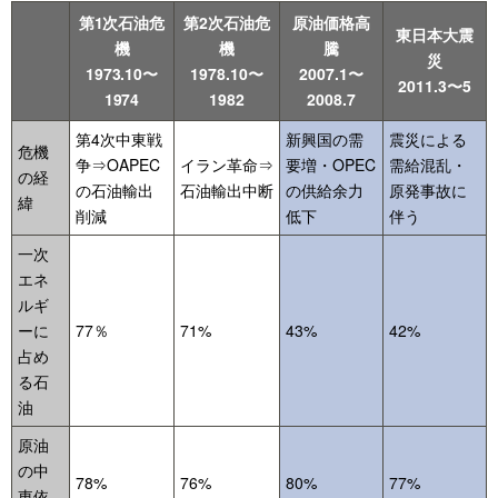
第1次石油危
第2次石油危
原油価格高
東日本大震
機
機
騰
災
1973.10〜
1978.10〜
2007.1〜
2011.3〜5
1974
1982
2008.7
第4次中東戦
新興国の需
震災による
危機
争⇒OAPEC
イラン革命⇒
要増・OPEC
需給混乱・
の経
の石油輸出
石油輸出中断
の供給余力
原発事故に
緯
削減
低下
伴う
一次
エネ
ルギ
ーに
77％
71%
43%
42%
占め
る石
油
原油
の中
78%
76%
80%
77%
東依