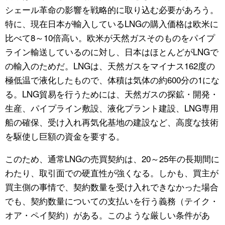
シェール革命の影響を戦略的に取り込む必要があろう。
特に、現在日本が輸入しているLNGの購入価格は欧米に
比べて8～10倍高い。欧米が天然ガスそのものをパイプ
ライン輸送しているのに対し、日本はほとんどがLNGで
の輸入のためだ。LNGは、天然ガスをマイナス162度の
極低温で液化したもので、体積は気体の約600分の1にな
る。LNG貿易を行うためには、天然ガスの探鉱・開発・
生産、パイプライン敷設、液化プラント建設、LNG専用
船の確保、受け入れ再気化基地の建設など、高度な技術
を駆使し巨額の資金を要する。
このため、通常LNGの売買契約は、20～25年の長期間に
わたり、取引面での硬直性が強くなる。しかも、買主が
買主側の事情で、契約数量を受け入れできなかった場合
でも、契約数量についての支払いを行う義務（テイク・
オア・ペイ契約）がある。このような厳しい条件があ