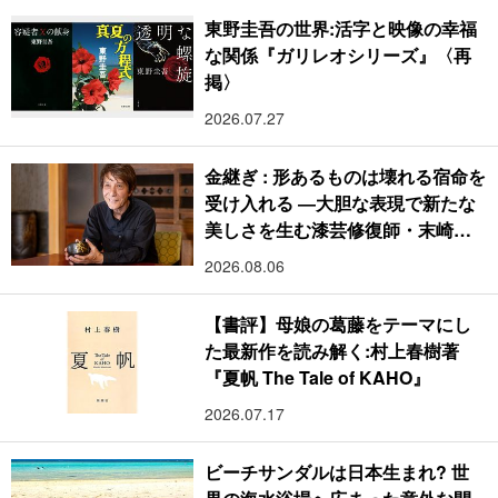
東野圭吾の世界:活字と映像の幸福
な関係『ガリレオシリーズ』〈再
掲〉
2026.07.27
金継ぎ : 形あるものは壊れる宿命を
受け入れる ―大胆な表現で新たな
美しさを生む漆芸修復師・末崎広
樹
2026.08.06
【書評】母娘の葛藤をテーマにし
た最新作を読み解く:村上春樹著
『夏帆 The Tale of KAHO』
2026.07.17
ビーチサンダルは日本生まれ? 世