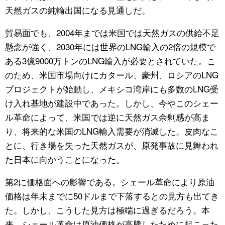
天然ガスの純輸出国になる見通しだ。
貿易面でも、2004年までは米国では天然ガスの供給不足
懸念が強く、2030年には世界のLNG輸入の2倍の規模で
ある3億9000万トンのLNG輸入が必要とされていた。こ
のため、米国市場向けにカタール、豪州、ロシアのLNG
プロジェクトが始動し、メキシコ湾岸にも多数のLNG受
け入れ基地が建設中であった。しかし、今やこのシェー
ル革命によって、米国では逆に天然ガス余剰感が高ま
り、将来的な米国のLNG輸入需要が消滅した。皮肉なこ
とに、行き場を失った天然ガスが、原発事故に見舞われ
た日本に向かうことになった。
第2に価格面への影響である。シェール革命により原油
価格は年末までに50ドルまで下落するとの見方も出てき
た。しかし、こうした見方は極端に過ぎるだろう。本
来、シェール革命は原油価格が高騰したために起こった