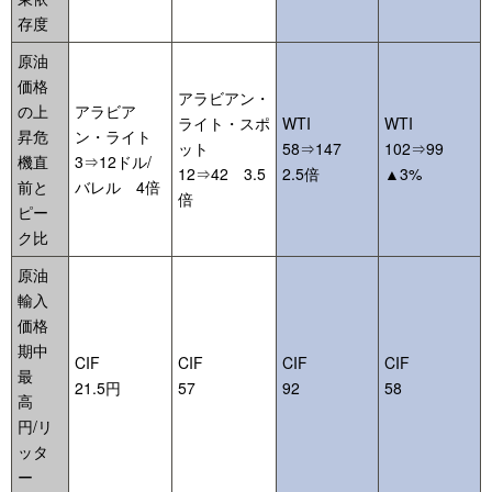
存度
原油
価格
アラビアン・
の上
アラビア
ライト・スポ
WTI
WTI
昇危
ン・ライト
ット
58⇒147
102⇒99
機直
3⇒12ドル/
12⇒42 3.5
2.5倍
▲3%
前と
バレル 4倍
倍
ピー
ク比
原油
輸入
価格
期中
CIF
CIF
CIF
CIF
最
21.5円
57
92
58
高
円/リ
ッタ
ー