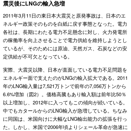
震災後にLNGの輸入急増
2011年3月11日の東日本大震災と原発事故は、日本のエ
ネルギー政策そのものを白紙に戻す事態となった。電力
各社は、長期にわたる電力不足懸念に対し、火力発電所
の稼働率を向上させることで電力供給を維持しようとし
ているが、そのためには原油、天然ガス、石炭などの安
定供給が不可欠となっている。
実際、大震災以降、日本が直面している電力不足問題を
エネルギー面で支えたのがLNGの輸入拡大である。2011
年のLNG輸入量は7,521万トンで前年の7,056万トンから
6.6%増加（図2）。価格高騰もあり輸入額は前年比50％
以上増加し、2012年に入ってもこの傾向が続いている。
中でもカタールからのLNG輸入が急増している。ちなみ
に同国は、米国向けに大幅なLNG輸出能力の拡張を行っ
た。しかし、米国で2006年頃よりシェール革命が急速に