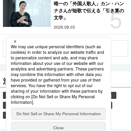
唯一の「外国人歌人」カン・ハン
5
ナさんが短歌で伝える「引き算の
文学」
2026.08.03
もっと見る
注目のキーワード
共同通信ニュース
気象・災害
災害
観光
旅
避難所
自然災害
時事通信ニュース
鉄道