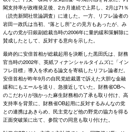
閣支持率が政権発足後、2カ月連続で上昇し、2月は71％
（読売新聞社世論調査）に達した。一方、リフレ論者の
岩田一政氏は当初、“落とし所”との見方もあったが、み
んなの党が日銀副総裁当時の2006年に量的緩和策解除に
賛成したとして、反対する意向を示した。
最終的に安倍首相が総裁起用を決断した黒田氏は、財務
官当時の2002年、英紙フィナンシャルタイムズに「イン
フレ目標」導入を求める論文を寄稿したリフレ論者だ。
安倍首相が昨年9月の自民党総裁選で訴えた大胆な金融
緩和にもエールを送り、急接近していた。財務省OBへ
のこだわりが強かった麻生財務相の了承も取り付け、高
支持率を背景に、財務省OB起用に反対するみんなの党
との連携はあきらめ、民主党など他の野党の協力を得る
正面突破策に出て、参院での同意も取り付けた。