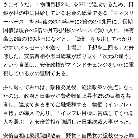
さにそうだ。「物価目標2%」を2年で達成するため、日
銀が世の中に供給しているお金の総量である「マネタリ
ーベース」を2年後の2014年末に2倍の270兆円に、長期
国債は現在の2倍の月7兆円強のペースで買い入れ、保有
高は2倍の190兆円になどと、「2倍」を多用してわかり
やすいメッセージを送り、市場は「予想を上回る」と好
感した。安倍首相や黒田総裁が繰り返す「次元の違う」
という言葉は、安倍政権がマインドチェンジをいかに重
視しているかの証明である。
振り返ってみれば、政権発足後、経済政策の焦点になっ
たのは、政府と日銀が消費者物価上昇率2%の目標を共
有し、達成できるまで金融緩和する「物価（インフレ）
目標」の導入であり、「インフレ目標に賛成してくれる
人を選ぶ」と安倍首相が強調した日銀総裁人事だった。
安倍首相は衆議院解散前、野党・自民党の総裁だった昨