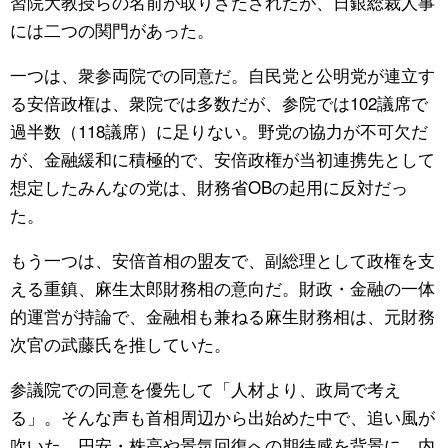
習院大教授らの名前が取りざたされたが、日銀総裁人事
には二つの関門があった。
一つは、衆参両院での同意だ。自民党と公明党が連立す
る安倍政権は、衆院では多数だが、参院では102議席で
過半数（118議席）に足りない。野党の協力が不可欠だ
が、金融緩和に積極的で、安倍政権が当初連携先として
想定したみんなの党は、財務省OBの起用に反対だっ
た。
もう一つは、安倍首相の盟友で、副総理として政権を支
える重鎮、麻生太郎財務相の意向だ。財政・金融の一体
的運営が持論で、金融相も兼ねる麻生財務相は、元財務
次官の武藤氏を推していた。
参議院での同意を優先して「人材より、政局で考え
る」。そんな声も首相周辺から出始めた中で、追い風が
吹いた。円安・株高や景気回復への期待感を背景に、内