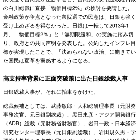
の白川総裁に直接「物価目標2%」の検討を要請した。
金融政策が争点となった衆院選での民意は、日銀も強く
受け止めざるを得なかった。日銀は一転して2013年1
月、「物価目標2％」と「無期限緩和」の実施に踏み切
り、政府との共同声明を発表した。公約したインフレ目
標が実現したことで、「決められない政治」に飽きてい
た国民は変革を実感するようになる。
高支持率背景に正面突破策に出た日銀総裁人事
日銀総裁人事が、それに拍車をかけた。
総裁候補としては、武藤敏郎・大和総研理事長（元財務
事務次官、元日銀副総裁）、黒田東彦・アジア開発銀行
（ADB）総裁（元財務省財務官）、岩田一政・日本経済
研究センター理事長（元日銀副総裁）、岩田規久男・学