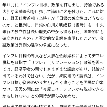
年11月に「インフレ目標」政策を打ち出し、持論である
大胆な金融緩和を目指して論戦に火を付けた。これに対
し、野田佳彦首相（当時）が「日銀の独立性はどうなる
のか」と批判し、日銀の白川方明総裁（当時）も「中央
銀行の独立性は長い歴史の中から得られた、国際的にも
確立されたもの」と否定的な見解を表明したことで、金
融政策は異例の選挙の争点になった。
インフレ目標の導入など大胆な金融緩和によってデフレ
脱却を目指す「リフレ」（リフレーション）政策を巡っ
ては、経済学者の間でもさまざまな議論があり、結論が
出ているわけではない。だが、衆院選での論戦は、イン
フレ目標が従来のやり方とは全く違うことを国民に印象
づけ、国民の間には「今度こそ、デフレから脱却できる
かもしれない」との期待が膨らみ始めた。
衆院選で自民党が圧勝すると、自民党の安倍総裁は日銀