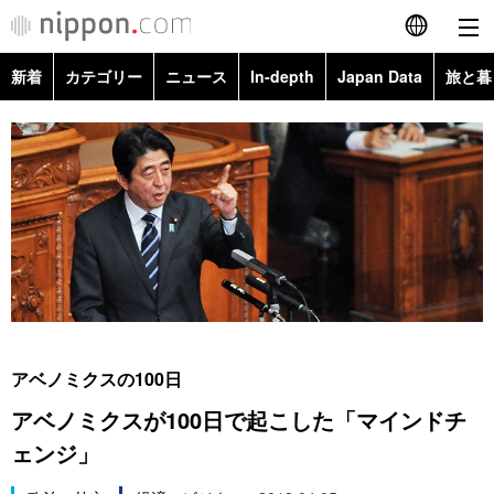
新着
カテゴリー
ニュース
In-depth
Japan Data
旅と暮
English
政治・外交
Topics
简体字
経済・ビジネス
Images
繁體字
カテゴリー
国際・海外
People
Français
政治・外交
ニュース
社会
東京
Español
経済・ビジネス
トップ
In-depth
文化
お知らせ
العربية
アベノミクスの100日
国際
アーカイブ
Japan Data
科学・技術
アベノミクスが100日で起こした「マインドチ
Русский
ェンジ」
社会
旅と暮らし
暮らし