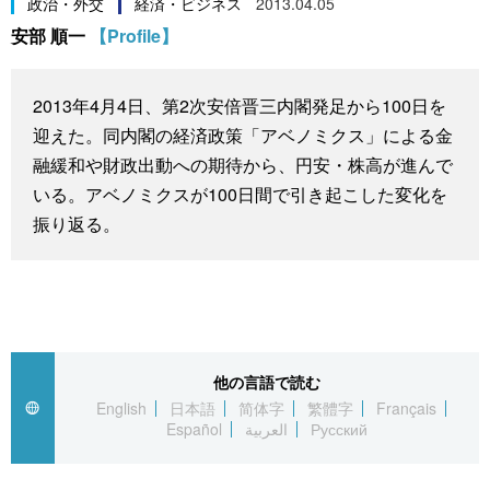
政治・外交
経済・ビジネス
2013.04.05
スポーツ・東京2020
文化
動画/Live
安部 順一
【Profile】
科学・技術
Books
2013年4月4日、第2次安倍晋三内閣発足から100日を
迎えた。同内閣の経済政策「アベノミクス」による金
暮らし
Cinema
融緩和や財政出動への期待から、円安・株高が進んで
いる。アベノミクスが100日間で引き起こした変化を
スポーツ・東京2020
Topics
振り返る。
Images
People
他の言語で読む
東京
English
日本語
简体字
繁體字
Français
Español
العربية
Русский
お知らせ