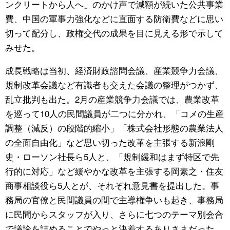
ンクリートから人へ」のかけ声で減額が続いた公共事業
費、中国の軍事力強化などに直面する防衛費などに思い
切って配分し、政権交代の成果を目に見える形で示して
みせた。
成長戦略は当初、経済財政諮問会議、産業競争力会議、
規制改革会議など有識者も交えた会議の整理がつかず、
乱立批判も出た。2月の産業競争力会議では、農業改革
を巡って10人の民間議員が二つに分かれ、「コメの生産
調整（減反）の段階的縮小」「株式会社形態の農業法人
の全面自由化」など思い切った改革を主張する新浪剛
史・ローソン社長ら5人と、「規制緩和はまず特区で先
行的に対応」など緩やかな改革を主張する岡素之・住友
商事相談役ら5人とが、それぞれ意見書を提出した。事
務局の官僚と民間議員の間で主導権争いも起き、事務局
に民間からスタッフが入り、さらに七つのテーマ別会合
で議論を詰めることでやっと決着するありさまだった。