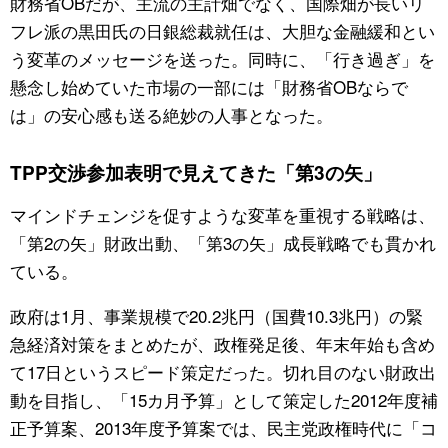
財務省OBだが、主流の主計畑でなく、国際畑が長いリ
フレ派の黒田氏の日銀総裁就任は、大胆な金融緩和とい
う変革のメッセージを送った。同時に、「行き過ぎ」を
懸念し始めていた市場の一部には「財務省OBならで
は」の安心感も送る絶妙の人事となった。
TPP交渉参加表明で見えてきた「第3の矢」
マインドチェンジを促すような変革を重視する戦略は、
「第2の矢」財政出動、「第3の矢」成長戦略でも貫かれ
ている。
政府は1月、事業規模で20.2兆円（国費10.3兆円）の緊
急経済対策をまとめたが、政権発足後、年末年始も含め
て17日というスピード策定だった。切れ目のない財政出
動を目指し、「15カ月予算」として策定した2012年度補
正予算案、2013年度予算案では、民主党政権時代に「コ