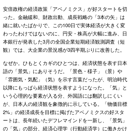
安倍政権の経済政策「アベノミクス」が好スタートを切
公式SNS
った。金融緩和、財政出動、成長戦略の「3本の矢」は
緒に就いたばかりで、この100日で実体経済が大きく変
わったわけではないのに、円安・株高が大幅に進み、日
本銀行が発表した3月の全国企業短期経済観測調査（短
観）では、大企業の景況感が3四半期ぶりに改善した。
なぜか。ひもとくカギのひとつは、経済状態を表す日本
語の「景気」にありそうだ。「景色・様子」（景）や
「雰囲気・気配」（気）を示す言葉だったが、明治時代
以降にもっぱら経済状態を表すようになった。「気」と
いう心理的な要素が入る分、外国語には翻訳しにくい
が、日本人の経済観を象徴的に示している。「物価目標
2%」の経済成長を目標に掲げたアベノミクスの好スタ
ートは、長年続いたデフレマインドを一新し、「景気」
の「気」の部分、経済心理学（行動経済学）に働きかけ