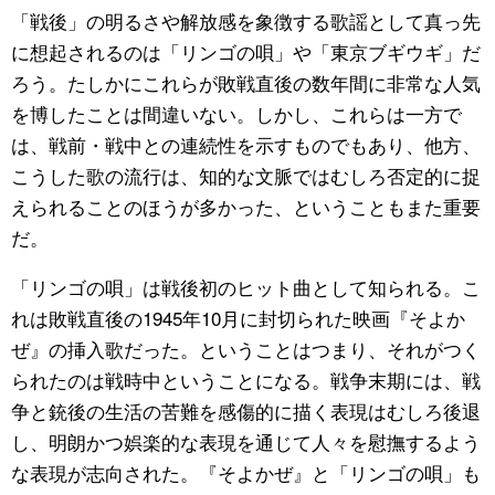
「戦後」の明るさや解放感を象徴する歌謡として真っ先
に想起されるのは「リンゴの唄」や「東京ブギウギ」だ
ろう。たしかにこれらが敗戦直後の数年間に非常な人気
を博したことは間違いない。しかし、これらは一方で
は、戦前・戦中との連続性を示すものでもあり、他方、
こうした歌の流行は、知的な文脈ではむしろ否定的に捉
えられることのほうが多かった、ということもまた重要
だ。
「リンゴの唄」は戦後初のヒット曲として知られる。こ
れは敗戦直後の1945年10月に封切られた映画『そよか
ぜ』の挿入歌だった。ということはつまり、それがつく
られたのは戦時中ということになる。戦争末期には、戦
争と銃後の生活の苦難を感傷的に描く表現はむしろ後退
し、明朗かつ娯楽的な表現を通じて人々を慰撫するよう
な表現が志向された。『そよかぜ』と「リンゴの唄」も