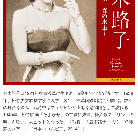
並木路子は1921年東京浅草に生まれ、5歳まで台湾で過ごす。1936
年、松竹少女歌劇学校に入学。翌年、浅草国際劇場で初舞台。数々
の舞台を踏み、戦時中はフィリピンや上海を慰問団として訪れる。
1945年、松竹映画『そよかぜ』の主役に抜擢、挿入歌の「リンゴの
唄」を歌い、大ヒットとなった。【写真：「並木路子 ～リンゴの唄
森の水車～」（日本コロムビア、2014）】