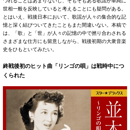
つれることはあまりないし、そもそもある歌謡が単純に
世相一般を反映していると考えることにも疑問がある。
公式SNS
とはいえ、戦後日本において、歌謡が人々の集合的な記
憶と深く結びついてきたこともまた間違いない。本稿で
は、「歌」と「世」が人々の記憶の中で撚り合わされる
さまざまな仕方にも留意しながら、戦後初期の大衆音楽
史をひもといてみたい。
終戦後初のヒット曲「リンゴの唄」は戦時中につ
くられた