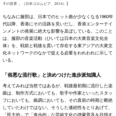
子の世界 」（日本コロムビア、2014）】
ちなみに服部は、日本でのヒット曲が少なくなる1960年
代以降、香港にその活路を見いだし、香港エンターテイ
ンメントの発展に絶大な影響を及ぼしている。このこと
は、服部の音楽活動（ひいては日本の大衆音楽文化全
体）を、戦前と戦後を貫いて存在する東アジアの大衆文
化ネットワークのなかで捉える必要をわれわれに示して
いる。
「俗悪な流行歌」と決めつけた進歩派知識人
考えてみれば当然ではあるが、戦後最初期に流行した楽
曲は、制作方式においても、歌手や作家といったスタッ
フにおいても、曲調においても、その直前の時期と断絶
していたわけではない。そうした連続性をとりあげて、
「民主的」で「進歩的」な芸術文化の啓蒙普及を目指す