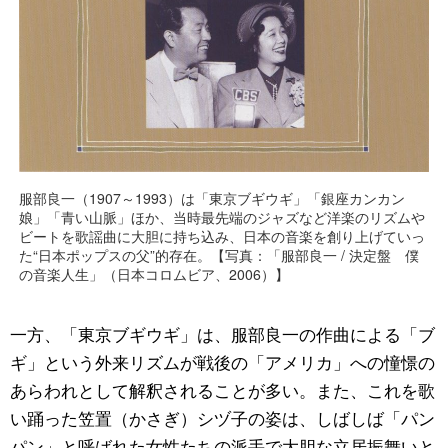
服部良一（1907～1993）は「東京ブギウギ」「銀座カンカン
娘」「青い山脈」ほか、当時最先端のジャズなど洋楽のリズムや
ビートを歌謡曲に大胆に持ち込み、日本の音楽を創り上げていっ
た“日本ポップスの父”的存在。【写真：「服部良一 / 決定盤 僕
の音楽人生」（日本コロムビア、2006）】
一方、「東京ブギウギ」は、服部良一の作曲による「ブ
ギ」という外来リズムが戦後の「アメリカ」への憧憬の
あらわれとして解釈されることが多い。また、これを歌
い踊った笠置（かさぎ）シヅ子の姿は、しばしば「パン
パン」と呼ばれた女性たちの派手で大胆な立居振舞いと