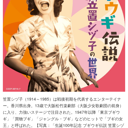
笠置シヅ子（1914～1985）は戦後初期を代表するエンターテイナ
ー。香川県出身。13歳で大阪松竹楽劇部（大阪少女歌劇団の前身）
に入り、力強いステージで注目された。1947年以降「東京ブギウ
ギ」「買物ブギ」「ジャングル・ブギ」などのヒットで「ブギの女
王」と呼ばれた。【写真：「生誕100年記念 ブギウギ伝説 笠置シヅ