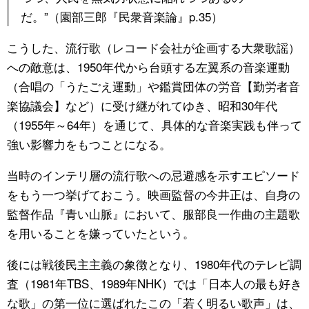
だ。”（園部三郎『民衆音楽論』p.35）
こうした、流行歌（レコード会社が企画する大衆歌謡）
への敵意は、1950年代から台頭する左翼系の音楽運動
（合唱の「うたごえ運動」や鑑賞団体の労音【勤労者音
楽協議会】など）に受け継がれてゆき、昭和30年代
（1955年～64年）を通じて、具体的な音楽実践も伴って
強い影響力をもつことになる。
当時のインテリ層の流行歌への忌避感を示すエピソード
をもう一つ挙げておこう。映画監督の今井正は、自身の
監督作品『青い山脈』において、服部良一作曲の主題歌
を用いることを嫌っていたという。
後には戦後民主主義の象徴となり、1980年代のテレビ調
査（1981年TBS、1989年NHK）では「日本人の最も好き
な歌」の第一位に選ばれたこの「若く明るい歌声」は、