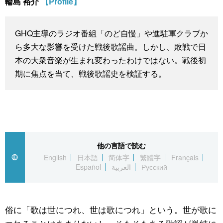
輪島 裕介
【Profile】
スポーツ・東京2020
文化
動画/Live
GHQ主導のラジオ番組「のど自慢」や進駐軍クラブか
科学・技術
Books
ら多大な影響を受けた戦後歌謡曲。しかし、敗戦で日
本の大衆音楽が生まれ変わったわけではない。戦後初
暮らし
Cinema
期に焦点を当て、戦後歌謡史を検証する。
スポーツ・東京2020
Topics
Images
他の言語で読む
People
English
日本語
简体字
繁體字
Français
Español
العربية
Русский
東京
俗に「歌は世につれ、世は歌につれ」という。世が歌に
お知らせ