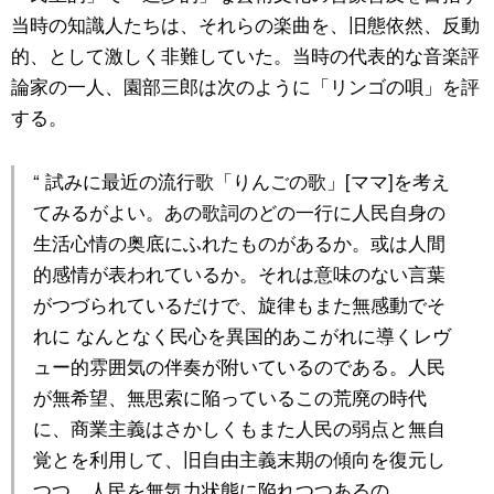
当時の知識人たちは、それらの楽曲を、旧態依然、反動
的、として激しく非難していた。当時の代表的な音楽評
論家の一人、園部三郎は次のように「リンゴの唄」を評
する。
“ 試みに最近の流行歌「りんごの歌」[ママ]を考え
てみるがよい。あの歌詞のどの一行に人民自身の
生活心情の奥底にふれたものがあるか。或は人間
的感情が表われているか。それは意味のない言葉
がつづられているだけで、旋律もまた無感動でそ
れに なんとなく民心を異国的あこがれに導くレヴ
ュー的雰囲気の伴奏が附いているのである。人民
が無希望、無思索に陥っているこの荒廃の時代
に、商業主義はさかしくもまた人民の弱点と無自
覚とを利用して、旧自由主義末期の傾向を復元し
つつ、人民を無気力状態に陥れつつあるの