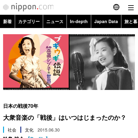
新着
カテゴリー
ニュース
In-depth
Japan Data
旅と暮
English
政治・外交
Topics
简体字
経済・ビジネス
Images
繁體字
カテゴリー
国際・海外
People
Français
政治・外交
ニュース
社会
東京
Español
経済・ビジネス
トップ
In-depth
文化
お知らせ
العربية
日本の戦後70年
国際
アーカイブ
Japan Data
科学・技術
大衆音楽の「戦後」はいつはじまったのか？
Русский
社会
旅と暮らし
社会
文化
2015.06.30
暮らし