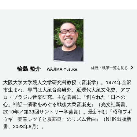
輪島 裕介
経歴・執筆一覧を見る
WAJIMA Yūsuke
大阪大学大学院人文学研究科教授（音楽学）。1974年金沢
市生まれ。専門は大衆音楽研究、近現代大衆文化史、アフ
ロ・ブラジル音楽研究。主な著書に『創られた「日本の
心」神話―演歌をめぐる戦後大衆音楽史』（光文社新書、
2010年／第33回サントリー学芸賞）。最新刊は『昭和ブギ
ウギ 笠置シヅ子と服部良一のリズム音曲』（NHK出版新
書、2023年8月）。