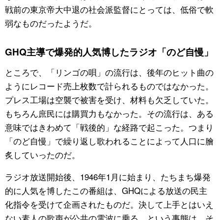
戦前の東京帝大中退の社会派監督にとっては、低俗で軟
弱なものだったようだ。
GHQ主導で爆発的人気博したラジオ「のど自慢」
ところで、「リンゴの唄」の流行は、後年のヒット曲の
ようにレコード売上枚数で計られるものではなかった。
プレス工場は空襲で被害を受け、材料も欠乏していた。
もちろん庶民には購買力もなかった。その流行は、ある
意味ではきわめて「戦後的」な経路で起こった。つまり
「のど自慢」で繰り返し歌われることによって人口に膾
炙していったのだ。
ラジオ放送開始後、1946年1月に始まり、たちまち爆発
的に人気を博したこの番組は、GHQによる放送の民主
化指令を受けて企画されたものだ。決して上手とはいえ
ない素人の歌声が公共の電波に乗る、という事態は、そ