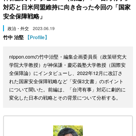
対応と日米同盟維持に向き合った今回の「国家
スポーツ・東京2020
文化
動画/Live
安全保障戦略」
科学・技術
Books
政治・外交
2023.06.19
竹中 治堅
【Profile】
暮らし
Cinema
nippon.comの竹中治堅・編集企画委員長（政策研究大
スポーツ・東京2020
Topics
学院大学教授）が神保謙・慶応義塾大学教授（国際安
全保障論）にインタビューし、2022年12月に改訂さ
Images
れた国家安全保障戦略など「安保3文書」のポイント
について聞いた。前編は、「台湾有事」対応に劇的に
People
変化した日本の戦略とその背景について分析する。
東京
お知らせ