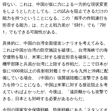
得ない。これは、中国が仮に力による一方的な現状変更
をしようとしたとしても、この試みを阻止できるだけの
能力を持つということになる。この「相手の作戦遂行を
拒否する能力」は、たとえ戦力差が「5対1」でも「7対
1」でもできる可能性がある。
具体的に、中国の台湾全面侵攻シナリオを考えてみる。
これは中国が台湾の防空施設を破壊し、台湾海峡での海
空優勢を取り、米軍に対する接近拒否を確保した上で、
機甲部隊と兵員が台湾に上陸する作戦だ。ここで日本が
仮に1000発以上の長射程対艦ミサイルを九州と沖縄に配
備している場合、（中国の）強襲揚陸艦に攻撃できる能
力を持つことになる。中国は米軍に対する接近阻止を考
えていればよかったが、今後は、「遠距離からも攻撃で
きる」日本とも対峙する必要があるからだ。
今回の国家安全保障戦略、防衛戦略にある「スタンドオ