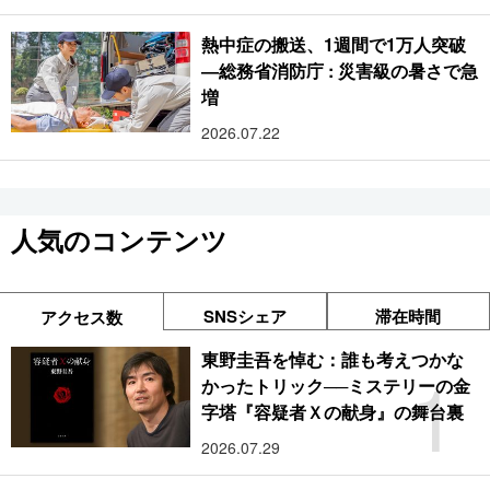
らす光の祭典
熱中症の搬送、1週間で1万人突破
―総務省消防庁 : 災害級の暑さで急
増
2026.07.22
人気のコンテンツ
SNSシェア
滞在時間
アクセス数
東野圭吾を悼む：誰も考えつかな
1
かったトリック──ミステリーの金
字塔『容疑者Ｘの献身』の舞台裏
2026.07.29