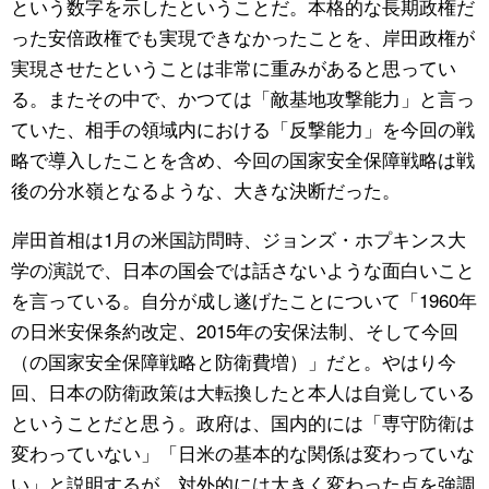
という数字を示したということだ。本格的な長期政権だ
った安倍政権でも実現できなかったことを、岸田政権が
実現させたということは非常に重みがあると思ってい
る。またその中で、かつては「敵基地攻撃能力」と言っ
ていた、相手の領域内における「反撃能力」を今回の戦
略で導入したことを含め、今回の国家安全保障戦略は戦
後の分水嶺となるような、大きな決断だった。
岸田首相は1月の米国訪問時、ジョンズ・ホプキンス大
学の演説で、日本の国会では話さないような面白いこと
を言っている。自分が成し遂げたことについて「1960年
の日米安保条約改定、2015年の安保法制、そして今回
（の国家安全保障戦略と防衛費増）」だと。やはり今
回、日本の防衛政策は大転換したと本人は自覚している
ということだと思う。政府は、国内的には「専守防衛は
変わっていない」「日米の基本的な関係は変わっていな
い」と説明するが、対外的には大きく変わった点を強調