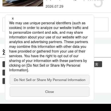
2026.07.29
もっと見る
注目のキーワード
共同通信ニュース
気象・災害
気象庁
災害
地震
津波
熊本地震
熊本
観光
環境・自然・生物