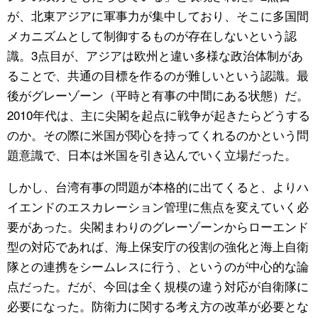
が、北東アジアに軍事力が集中しており、そこに多国間
メカニズムとして制御するものが存在しないという認
識。3点目が、アジアは欧州と違い多様な政治体制があ
ることで、共通の目標を作るのが難しいという認識。最
後がグレーゾーン（平時と有事の中間にある状態）だ。
2010年代は、主に尖閣を起点に戦争が起きたらどうする
のか。その際に米国が関心を持ってくれるのかという問
題意識で、日本は米国を引き込んでいく立場だった。
しかし、台湾有事の問題が本格的に出てくると、よりハ
イエンドのエスカレーション管理に焦点を変えていく必
要があった。尖閣まわりのグレーゾーンからローエンド
型の対応であれば、海上保安庁の役割の強化と海上自衛
隊との連携をシームレスに行う、というのが中心的な論
点だった。だが、今回は全く規模の違う対応が自衛隊に
必要になった。防衛力に関する考え方の改革が必要とな