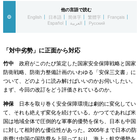
他の言語で読む
English
日本語
简体字
繁體字
Français
Español
العربية
Русский
「対中劣勢」に正面から対応
政府がこのたび策定した国家安全保障戦略と国家
竹中
防衛戦略、防衛力整備計画のいわゆる「安保三文書」に
ついて、どのように読み解けばいいのかお伺いしたい。
まず、今回の改訂をどう評価されているのか。
日本を取り巻く安全保障環境は劇的に変化してい
神保
て、それも絶えず変化を続けている。かつてであれば米
国は地域全体で圧倒的な軍事的優勢を保ち、日本も中国
に対して相対的な優位性があった。2005年まで日本の防
衛費は中国の国防費を上回っており、海上・航空優勢を