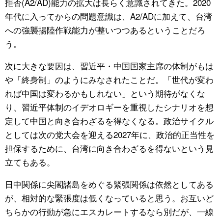
拒否(A2/AD)能力の拡大は長らく意識されてきた。2020
年代に入ってからの問題意識は、A2/ADに加えて、台湾
への強襲揚陸作戦能力が整いつつあるということだろ
う。
次に大きな要因は、習近平・中国国家主席の体制がもは
や「終身制」のようにみなされたことだ。「世代が変わ
れば中国は変わるかもしれない」という期待がなくな
り、習近平体制のイデオロギーを重視したシナリオを想
定して中国と向き合わざるを得なくなる。政治サイクル
としては次の党大会を迎える2027年に、政治的正当性を
担保するために、台湾に向き合わざるを得ないという見
立てもある。
日中関係に尖閣諸島をめぐる緊張関係は依然としてある
が、相対的な緊張度は低くなっていると思う。お互いど
ちらかの行動が急にエスカレートするなら別だが、一線