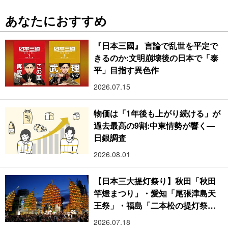
あなたにおすすめ
『日本三國』 言論で乱世を平定で
きるのか:文明崩壊後の日本で「泰
平」目指す異色作
2026.07.15
物価は「1年後も上がり続ける」が
過去最高の9割:中東情勢が響く―
日銀調査
2026.08.01
【日本三大提灯祭り】秋田「秋田
竿燈まつり」・愛知「尾張津島天
王祭」・福島「二本松の提灯祭
り」:おびただしい灯火が夜空を照
2026.07.18