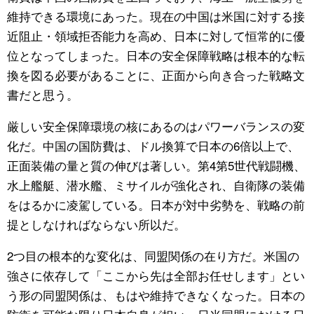
維持できる環境にあった。現在の中国は米国に対する接
近阻止・領域拒否能力を高め、日本に対して恒常的に優
位となってしまった。日本の安全保障戦略は根本的な転
換を図る必要があることに、正面から向き合った戦略文
書だと思う。
厳しい安全保障環境の核にあるのはパワーバランスの変
化だ。中国の国防費は、ドル換算で日本の6倍以上で、
正面装備の量と質の伸びは著しい。第4第5世代戦闘機、
水上艦艇、潜水艦、ミサイルが強化され、自衛隊の装備
をはるかに凌駕している。日本が対中劣勢を、戦略の前
提としなければならない所以だ。
2つ目の根本的な変化は、同盟関係の在り方だ。米国の
強さに依存して「ここから先は全部お任せします」とい
う形の同盟関係は、もはや維持できなくなった。日本の