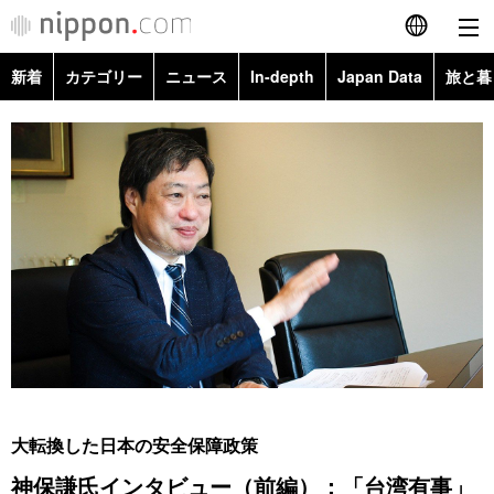
新着
カテゴリー
ニュース
In-depth
Japan Data
旅と暮
English
政治・外交
Topics
简体字
経済・ビジネス
Images
繁體字
カテゴリー
国際・海外
People
Français
政治・外交
ニュース
社会
東京
Español
経済・ビジネス
トップ
In-depth
文化
お知らせ
العربية
国際
アーカイブ
Japan Data
科学・技術
Русский
大転換した日本の安全保障政策
社会
旅と暮らし
暮らし
神保謙氏インタビュー（前編）：「台湾有事」