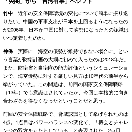
「尖閣」から「台湾有事」へシフト
近年の安全保障環境の変化について簡単に振り返
竹中
りたい。中国の軍事支出が日本を上回るようになったの
が2006年。日本が中国に対して劣勢になったとの認識は
いつ定着したのか。
実際に「海空の優勢が維持できない場合に」とい
神保
う言葉が防衛計画の大綱に初めて入ったのは2018年だ。
また、防衛省と自衛隊の能力評価というシミュレーショ
ンで、海空優勢に対する厳しい見方は10年代の前半から
挙がっていた。この問題は、前回の国家安全保障戦略
（13年）でも意識はされていたが、今回は本格的に向き
合わざるを得なくなったということだと思う。
前回の安全保障戦略で、脅威認識として挙げられたのは
4点。1点目はパワーバランスの変化で、「機会とチャレ
ンジの双方をもたらしている」と表現された。2点目