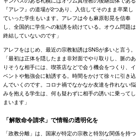
ャンパスのある札幌にはオウム真理教の後継団体である
『アレフ』の道場が2つあり、入信してそのまま卒業し
ていった学生もいます。アレフは今も麻原彰晃を信奉
し、全国的に学生への勧誘を続けている。オウム問題は
終結していないのです」
アレフをはじめ、最近の宗教勧誘はSNSが多いと言う。
「最初は正体を隠したまま非対面でやり取りし、脈のあ
りそうな相手には、喫茶店などで会う機会をつくり、イ
ベントや勉強会に勧誘する。時間をかけて徐々に引き込
んでいくのです。コロナ禍でなかなか友達を作れない悩
みを抱える学生は、何も疑わずに相手の誘いに乗ってし
まいます」
「解散命令請求」で情報の透明化を
「政教分離」は、国家が特定の宗教と特別な関係を持つ