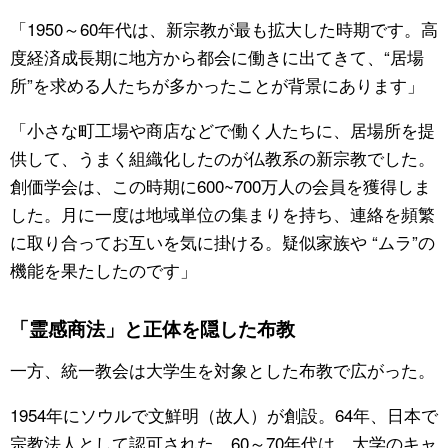
「1950～60年代は、新宗教が最も拡大した時期です。高
度経済成長期に地方から都会に働きに出てきて、“居場
所”を求める人たちが多かったことが背景にあります」
「小さな町工場や商店などで働く人たちに、居場所を提
供して、うまく組織化したのが仏教系の新宗教でした。
創価学会は、この時期に600~700万人の会員を獲得しま
した。月に一度は地域単位の集まりを持ち、連絡を頻繁
に取り合ってお互いを気に掛ける。疑似家族や “ムラ”の
機能を果たしたのです」
「霊感商法」と正体を隠した布教
一方、統一教会は大学生を対象とした布教で広がった。
1954年にソウルで文鮮明（故人）が創設。64年、日本で
宗教法人として認可された。60～70年代は、大学のキャ