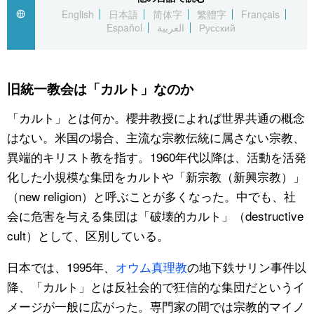
English
日本語
简体字
繁體字
Français
Español
العربية
Русский
旧統一教会は「カルト」なのか
「カルト」とは何か。櫻井教授によれば世界共通の概念
はない。米国の場合、主流な宗教伝統に属さない宗教、
異端的キリスト教を指す。1960年代以降は、活動を活発
化した小規模な集団をカルトや「新宗教（新興宗教）」
（new religion）と呼ぶことが多くなった。中でも、社
会に危害を与える集団は「破壊的カルト」（destructive
cult）として、区別している。
日本では、1995年、
オウム真理教
の地下鉄サリン事件以
降、「カルト」とは反社会的で狂信的な集団だというイ
メージが一般に広がった。専門家の間では宗教的マイノ