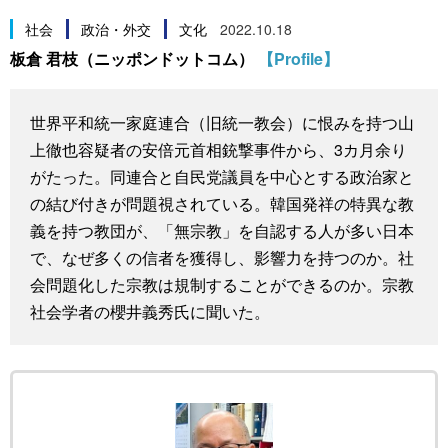
スポーツ・東京2020
文化
動画/Live
社会
政治・外交
文化
2022.10.18
板倉 君枝（ニッポンドットコム）
【Profile】
科学・技術
Books
世界平和統一家庭連合（旧統一教会）に恨みを持つ山
暮らし
Cinema
上徹也容疑者の安倍元首相銃撃事件から、3カ月余り
がたった。同連合と自民党議員を中心とする政治家と
スポーツ・東京2020
Topics
の結び付きが問題視されている。韓国発祥の特異な教
義を持つ教団が、「無宗教」を自認する人が多い日本
Images
で、なぜ多くの信者を獲得し、影響力を持つのか。社
会問題化した宗教は規制することができるのか。宗教
社会学者の櫻井義秀氏に聞いた。
People
東京
お知らせ