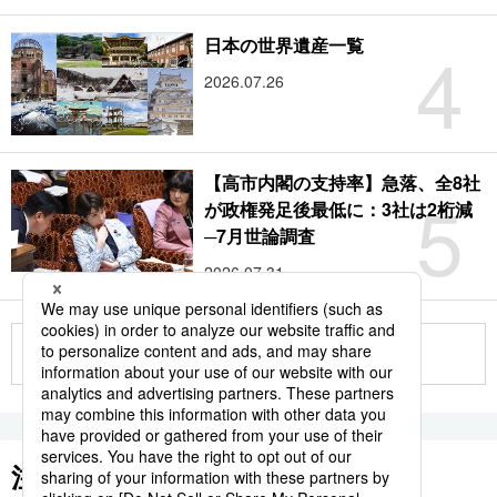
4
日本の世界遺産一覧
2026.07.26
【高市内閣の支持率】急落、全8社
5
が政権発足後最低に：3社は2桁減
─7月世論調査
2026.07.31
もっと見る
注目のキーワード