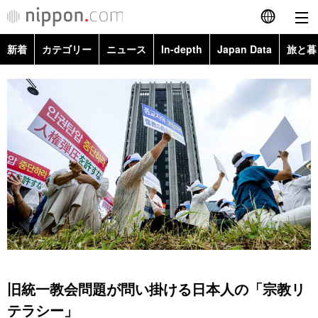
新着
カテゴリー
ニュース
In-depth
Japan Data
旅と暮
English
政治・外交
Topics
简体字
経済・ビジネス
Images
繁體字
カテゴリー
国際・海外
People
Français
政治・外交
ニュース
社会
東京
Español
経済・ビジネス
トップ
In-depth
文化
お知らせ
العربية
国際
アーカイブ
Japan Data
科学・技術
Русский
旧統一教会問題が問い掛ける日本人の「宗教リ
社会
旅と暮らし
暮らし
テラシー」