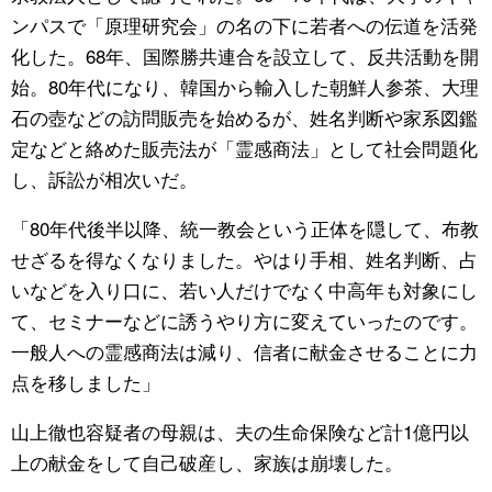
ンパスで「原理研究会」の名の下に若者への伝道を活発
化した。68年、国際勝共連合を設立して、反共活動を開
始。80年代になり、韓国から輸入した朝鮮人参茶、大理
石の壺などの訪問販売を始めるが、姓名判断や家系図鑑
定などと絡めた販売法が「霊感商法」として社会問題化
し、訴訟が相次いだ。
「80年代後半以降、統一教会という正体を隠して、布教
せざるを得なくなりました。やはり手相、姓名判断、占
いなどを入り口に、若い人だけでなく中高年も対象にし
て、セミナーなどに誘うやり方に変えていったのです。
一般人への霊感商法は減り、信者に献金させることに力
点を移しました」
山上徹也容疑者の母親は、夫の生命保険など計1億円以
上の献金をして自己破産し、家族は崩壊した。