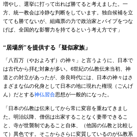
増やし、選挙に打って出れば勝てると考えました。一
方、統一教会は冷静な判断をしています。独自候補を立
てても勝てないが、組織票の力で政治家とパイプをつな
げば、全国的な影響力を持てるという考え方です」
“居場所”を提供する「疑似家族」
「八百万（やおよろず）の神々」と言うように、日本で
は古代から拝む対象が多い。6世紀の仏教伝来当初、神
道との対立があったが、奈良時代には、日本の神々はさ
まざまな仏の化身として日本の地に現れた権現（ごんげ
ん）だとする
神仏習合
思想が一般的になった。
「日本の仏教は伝来してから常に変容を重ねてきまし
た。明治以降、僧侶は出家することなく妻帯できるこ
と、寺が世襲制であること自体、（他国の仏教と比較し
て）異色です。そこからさらに変質しているのが仏教系