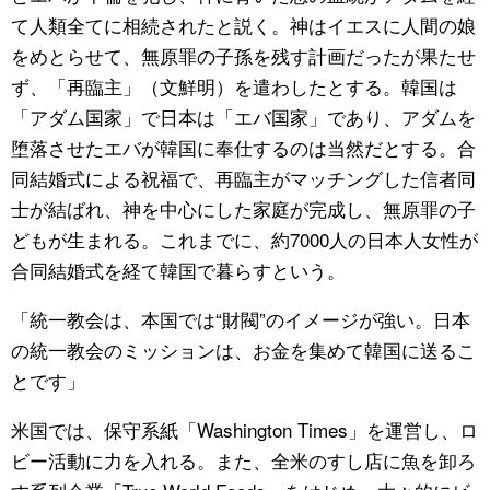
て人類全てに相続されたと説く。神はイエスに人間の娘
をめとらせて、無原罪の子孫を残す計画だったが果たせ
ず、「再臨主」（文鮮明）を遣わしたとする。韓国は
「アダム国家」で日本は「エバ国家」であり、アダムを
堕落させたエバが韓国に奉仕するのは当然だとする。合
同結婚式による祝福で、再臨主がマッチングした信者同
士が結ばれ、神を中心にした家庭が完成し、無原罪の子
どもが生まれる。これまでに、約7000人の日本人女性が
合同結婚式を経て韓国で暮らすという。
「統一教会は、本国では“財閥”のイメージが強い。日本
の統一教会のミッションは、お金を集めて韓国に送るこ
とです」
米国では、保守系紙「Washington Times」を運営し、ロ
ビー活動に力を入れる。また、全米のすし店に魚を卸ろ