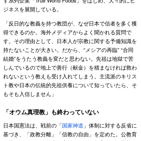
す系列企業「True World Foods」をはじめ、大々的にビ
ジネスを展開している。
「反日的な教義を持つ教団が、なぜ日本で信者を多く獲
得できるのか。海外メディアからよく聞かれる質問で
す。その理由として、日本人が宗教に関する予備知識を
持たないことが大きい。だから、“メシアの再臨” “合同
結婚”をうたう教義を変だと思わない。先祖は地獄で苦
しんでいるので地上で善行（献金）を積まなければ救わ
れないという教えも受け入れてしまう。主流派のキリス
ト教や日本の伝統的先祖供養について知っていたら、そ
もそも入信しません」
「オウム真理教」も終わっていない
日本国憲法は、戦前の「
国家神道
」体制に対する反省に
基づき、「政教分離」「信教の自由」を定めた。公教育