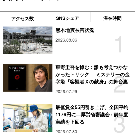
SNSシェア
滞在時間
アクセス数
1
熊本地震被害状況
2026.08.06
東野圭吾を悼む：誰も考えつかな
2
かったトリック──ミステリーの金
字塔『容疑者Ｘの献身』の舞台裏
2026.07.29
最低賃金55円引き上げ、全国平均
3
1176円に―厚労省審議会 : 前年度
実績を下回る
2026.07.30