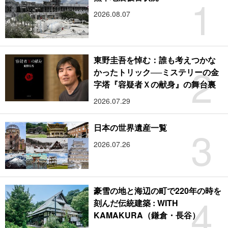
1
2026.08.07
東野圭吾を悼む：誰も考えつかな
2
かったトリック──ミステリーの金
字塔『容疑者Ｘの献身』の舞台裏
2026.07.29
3
日本の世界遺産一覧
2026.07.26
豪雪の地と海辺の町で220年の時を
4
刻んだ伝統建築 : WITH
KAMAKURA（鎌倉・長谷）