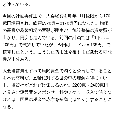
と述べている。
今回の計画再修正で、大会経費も昨年11月段階から170
億円増額され、総額2970億～3170億円になった。物価
の高騰や為替相場の変動が理由だ。施設整備の資材費が
上がり、円安も進んでいる。前回の計画では「1ドル＝
109円」で試算していたが、今回は「1ドル＝135円」で
積算したという。こうした費用は今後もまだ変わる可能
性が十分ある。
大会運営費をすべて民間資金で賄うと公言していること
も不安材料だ。五輪に対する世の中の理解を得にくい
中、協賛社がどれだけ集まるのか。2200億～2400億円
と見込む運営費をスポンサー料やチケット収入で賄えな
ければ、国民の税金で赤字を補塡（ほてん）することに
なる。