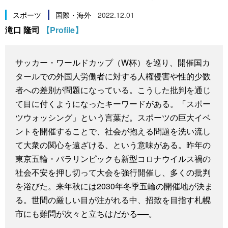
スポーツ・東京2020
文化
動画/Live
スポーツ
国際・海外
2022.12.01
滝口 隆司
【Profile】
科学・技術
Books
サッカー・ワールドカップ（W杯）を巡り、開催国カ
暮らし
Cinema
タールでの外国人労働者に対する人権侵害や性的少数
者への差別が問題になっている。こうした批判を通じ
スポーツ・東京2020
Topics
て目に付くようになったキーワードがある。「スポー
ツウォッシング」という言葉だ。スポーツの巨大イベ
Images
ントを開催することで、社会が抱える問題を洗い流し
て大衆の関心を遠ざける、という意味がある。昨年の
東京五輪・パラリンピックも新型コロナウイルス禍の
People
社会不安を押し切って大会を強行開催し、多くの批判
を浴びた。来年秋には2030年冬季五輪の開催地が決ま
東京
る。世間の厳しい目が注がれる中、招致を目指す札幌
市にも難問が次々と立ちはだかる──。
お知らせ