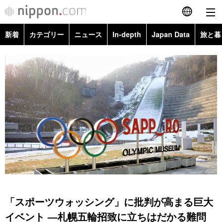
新着
カテゴリー
ニュース
In-depth
Japan Data
旅と暮
English
政治・外交
Topics
简体字
経済・ビジネス
Images
繁體字
カテゴリー
国際・海外
People
Français
政治・外交
ニュース
社会
東京
Español
経済・ビジネス
トップ
In-depth
文化
お知らせ
العربية
国際
アーカイブ
Japan Data
科学・技術
Русский
「スポーツウォッシング」に批判が高まる巨大
社会
旅と暮らし
暮らし
イベント ―札幌五輪招致に立ちはだかる難問