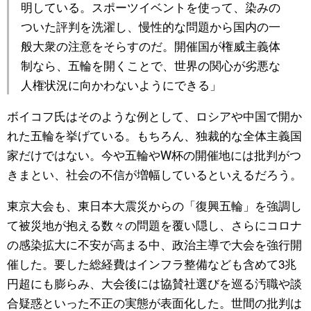
明している。スポーツイベントを使って、染みの
ついた評判を洗濯し、慢性的な問題から国内の一
般大衆の注意をそらすのだ。開催国が権威主義体
制なら、五輪を開くことで、世界の関心が劣悪な
人権状況に向かわないようにできる」
ボイコフ氏はそのような例として、ロシアや中国で開か
れた五輪を挙げている。もちろん、独裁的な全体主義国
家だけではない。今や五輪やW杯の開催地には批判がつ
きまとい、社会の不信が増幅しているといえるだろう。
東京大会も、東日本大震災からの「復興五輪」を強調し
て被災地が抱える数々の問題を覆い隠し、さらにコロナ
の感染拡大に不安が高まる中、政治主導で大会を強行開
催した。要した総経費はインフラ整備なども含めて3兆
円超にも膨らみ、大会後には協賛社選びを巡る汚職や談
合疑惑といった不正の実態が表面化した。世間の批判は