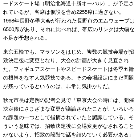
ードスケート場（明治北海道十勝オーバル）」が予定さ
れているが、客席は仮設を含め2255席に過ぎない。
1998年長野冬季大会が行われた長野市のエムウェーブは
6500席があり、それに比べれば、帯広のリンクは大幅な
不足が予想される。
東京五輪でも、マラソンをはじめ、複数の競技会場が招
致決定後に変更となり、大会の計画が大きく見直され
た。フィギュアスケートやスピードスケートは冬季五輪
の根幹をなす人気競技である。その会場設定にまだ問題
が残っているというのは、非常に気掛かりだ。
秋元市長は定例の記者会見で「東京大会の時には、開催
決定後にさまざまな変更が議論されたことが、いろいろ
な課題の一つとして指摘されていたと認識している。そ
ういう意味では、招致決定後に会場変更がなされること
がないよう、招致の段階で話を詰めていく必要がある」