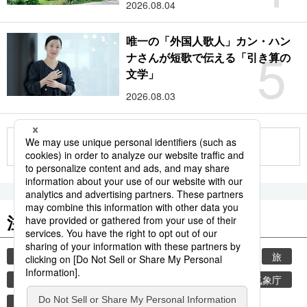
2026.08.04
唯一の「外国人歌人」カン・ハン
5
ナさんが短歌で伝える「引き算の
文学」
2026.08.03
もっと見る
注目のキーワード
共同通信ニュース
時事通信ニュース
観光
旅
環境・自然・生物
気象・災害
熱中症
気象庁
日本茶
お茶